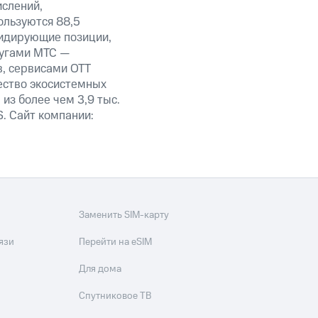
ислений,
ользуются 88,5
лидирующие позиции,
лугами МТС —
в, сервисами OTT
ество экосистемных
из более чем 3,9 тыс.
. Сайт компании:
Заменить SIM-карту
язи
Перейти на eSIM
Для дома
Спутниковое ТВ