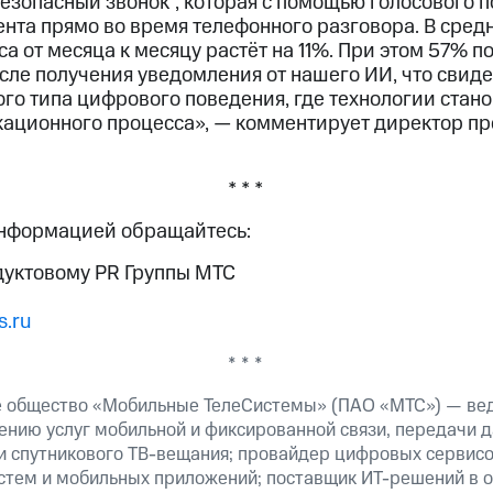
езопасный звонок“, которая с помощью голосового 
нта прямо во время телефонного разговора. В сред
а от месяца к месяцу растёт на 11%. При этом 57% п
сле получения уведомления от нашего ИИ, что свиде
го типа цифрового поведения, где технологии стан
ационного процесса», — комментирует директор п
* * *
информацией обращайтесь:
дуктовому PR Группы МТС
.ru
* * *
е общество «Мобильные ТелеСистемы» (ПАО «МТС») — ве
ению услуг мобильной и фиксированной связи, передачи д
 и спутникового ТВ-вещания; провайдер цифровых сервис
истем и мобильных приложений; поставщик ИТ-решений в 