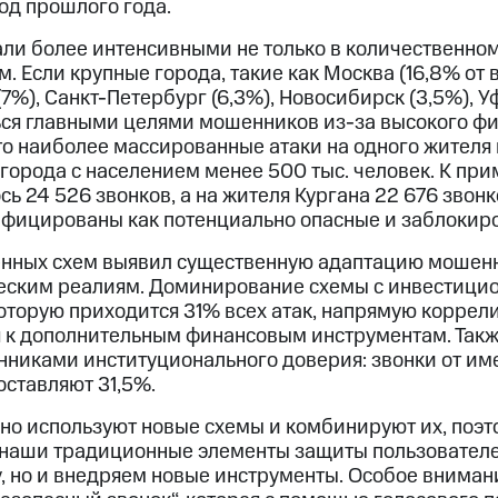
од прошлого года.
али более интенсивными не только в количественно
м. Если крупные города, такие как Москва (16,8% от
(7%), Санкт-Петербург (6,3%), Новосибирск (3,5%), У
ся главными целями мошенников из-за высокого ф
то наиболее массированные атаки на одного жителя
орода с населением менее 500 тыс. человек. К прим
ь 24 526 звонков, а на жителя Кургана 22 676 звон
фицированы как потенциально опасные и заблокир
ённых схем выявил существенную адаптацию мошен
еским реалиям. Доминирование схемы с инвестици
оторую приходится 31% всех атак, напрямую коррел
 к дополнительным финансовым инструментам. Такж
никами институционального доверия: звонки от и
оставляют 31,5%.
о используют новые схемы и комбинируют их, поэт
 наши традиционные элементы защиты пользователе
 но и внедряем новые инструменты. Особое вниман