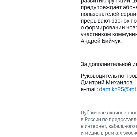
развитию функции „Б
предупреждает абоне
пользователей сервис
прерывают звонок по
о формировании ново
участником коммуник
Андрей Бийчук.
За дополнительной 
Руководитель по про
Дмитрий Михайлов
e-mail:
damikh25@mts
Публичное акционерно
в России по предоставл
в интернет, кабельного
и медиа в рамках экос