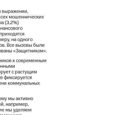
м выражении,
 всех мошеннических
фа (3,2%)
инансового
 приходятся
еру, на одного
ков. Все вызовы были
ованы «Защитником».
ников к современным
онными
ирует с растущим
е фиксируется
мени коммунальных
ому мы активно
й, например,
ие мы уделяем