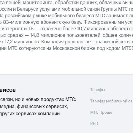
та вещей, мониторинга, обработки данных, облачных выч
оссии и Беларуси услугами мобильной связи Группы МТС п
На российском рынке мобильного бизнеса МТС занимает 
ю 83-миллионную абонентскую базу. Фиксированными ус
 интернет и ТВ — охвачено более 10,7 миллиона абоненто
ных средах — 14,8 миллионов пользователей, общее колич
т 17,2 миллионов. Компания располагает розничной сетью 
кции МТС котируются на Московской бирже под кодом MTSS
рвисов
Тарифы
 связи, но и новых продуктах МТС:
Тарифы мобильной св
 медиа, финансовых сервисах,
МТС Проще
 других сервисах компании
RED