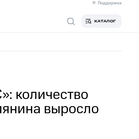
Поддержка
О МТС
я информация
Контакты
КАТАЛОГ
Медиа-центр
кты
Новости в регионе
Инвесторам и акционерам
ция акционерам
Документы
роль и аудит
Рынок акций
й
Описание
р
Реквизиты
Контакты
Устойчивое развитие
Комплаенс и деловая этика
На главную
»: количество
иянина выросло