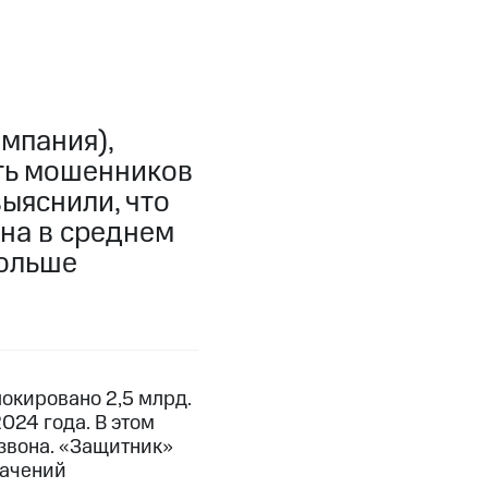
мпания),
ть мошенников
ыяснили, что
ина в среднем
больше
локировано 2,5 млрд.
024 года. В этом
звона. «Защитник»
начений