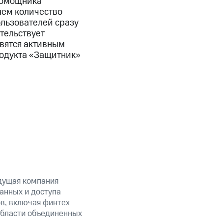
помощника
нем количество
ользователей сразу
тельствует
овятся активным
родукта «Защитник»
дущая компания
анных и доступа
ов, включая финтех
области объединенных