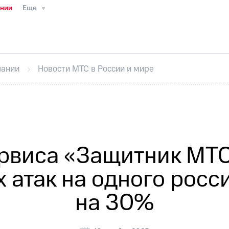
ании
Еще
ТС
Пресс-релизы
МТС о технологиях
ТС
История компании
Руководство региона
Правова
стижения
Интервью
Финансовая отчетность
Конта
пании
Новости МТС в России и мире
тивный секретарь
Раскрытие информации
Информа
ный кабинет акционера
Акционерный капитал
Конт
Порядок выкупа акций
Дивиденды
Рынок облигаци
 погашении именных облигаций
Другое
Регистрато
рвиса «Защитник МТС
 атак на одного росс
на 30%