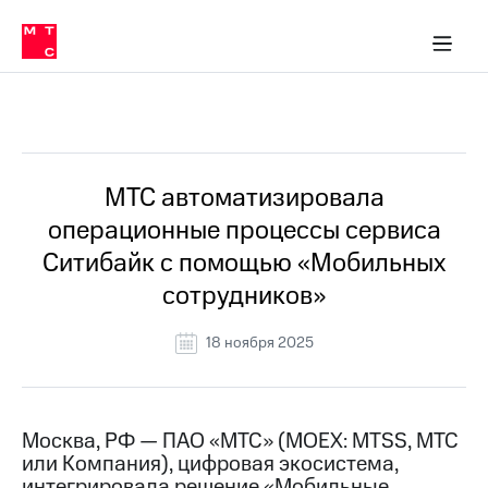
О
сторам и акционерам
Комплаенс и деловая этика
Устойчивое развитие
Медиа-центр
О МТС
О МТС
На главную
компании
О
компании
Стратегия
Стратегия
Все Новости
Карьера
в МТС
Карьера
в МТС
Пресс-
МТС автоматизировала
релизы
История
операционные процессы сервиса
компании
МТС
Ситибайк с помощью «Мобильных
о технологиях
Руководство
сотрудников»
региона
Правовая
18 ноября 2025
информация
Контакты
Москва, РФ — ПАО «МТС» (MOEX: MTSS, МТС
Медиа-центр
или Компания), цифровая экосистема,
Пресс-
релизы
интегрировала решение «Мобильные