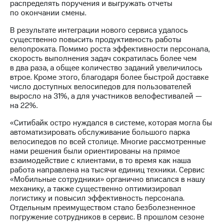
Раскрытие
распределять поручения и выгружать отчеты
информации
по окончании смены.
Информация
акционерам
В результате интеграции нового сервиса удалось
Документы
существенно повысить продуктивность работы
ПАО
велопроката. Помимо роста эффективности персонала,
"МТС"
скорость выполнения задач сократилась более чем
Собрания
в два раза, а общее количество заданий увеличилось
акционеров
втрое. Кроме этого, благодаря более быстрой доставке
Личный
число доступных велосипедов для пользователей
кабинет
выросло на 31%, а для участников велофестивалей —
акционера
на 22%.
Акционерный
«Ситибайк остро нуждался в системе, которая могла бы
капитал
автоматизировать обслуживание большого парка
Контроль
велосипедов по всей столице. Многие рассмотренные
и
нами решения были ориентированы на прямое
аудит
взаимодействие с клиентами, в то время как наша
Рынок
работа направлена на тысячи единиц техники. Сервис
акций
«Мобильные сотрудники» органично вписался в нашу
механику, а также существенно оптимизировал
Описание
логистику и повысил эффективность персонала.
Программа
Отдельным преимуществом стало безболезненное
приобретения
погружение сотрудников в сервис. В прошлом сезоне
Порядок