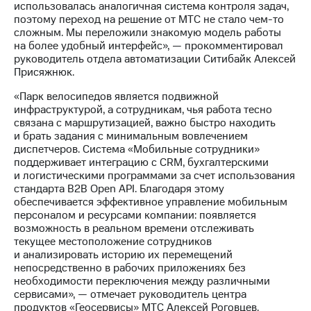
использовалась аналогичная система контроля задач,
выкупа
поэтому переход на решение от МТС не стало чем-то
акций
сложным. Мы переложили знакомую модель работы
Дивиденды
на более удобный интерфейс», — прокомментировал
Рынок
руководитель отдела автоматизации Ситибайк Алексей
облигаций
Присяжнюк.
Описание
«Парк велосипедов является подвижной
Еврооблигации-2023
инфраструктурой, а сотрудникам, чья работа тесно
Уведомление
связана с маршрутизацией, важно быстро находить
о
и брать задания с минимальным вовлечением
погашении
диспетчеров. Система «Мобильные сотрудники»
именных
поддерживает интеграцию с CRM, бухгалтерскими
облигаций
и логистическими программами за счет использования
Другое
стандарта B2B Open API. Благодаря этому
обеспечивается эффективное управление мобильным
Регистратор
персоналом и ресурсами компании: появляется
Реквизиты
возможность в реальном времени отслеживать
Контакты
текущее местоположение сотрудников
йчивое развитие
и анализировать историю их перемещений
и деловая этика
непосредственно в рабочих приложениях без
На главную
необходимости переключения между различными
сервисами», — отмечает руководитель центра
продуктов «Геосервисы» МТС Алексей Роговцев.