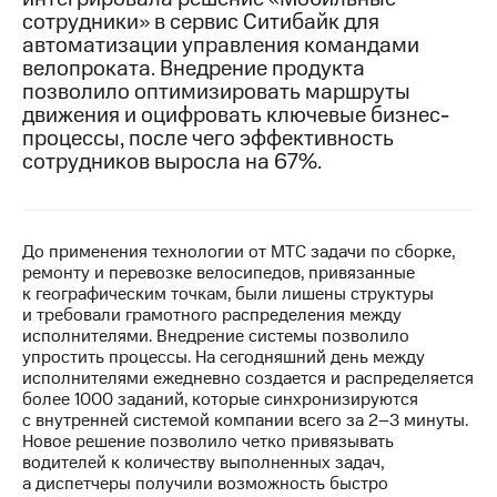
сотрудники» в сервис Ситибайк для
МТС
автоматизации управления командами
о технологиях
велопроката. Внедрение продукта
позволило оптимизировать маршруты
Достижения
движения и оцифровать ключевые бизнес-
процессы, после чего эффективность
Интервью
сотрудников выросла на 67%.
Финансовая
отчетность
Контакты
До применения технологии от МТС задачи по сборке,
ремонту и перевозке велосипедов, привязанные
Новости
к географическим точкам, были лишены структуры
в
и требовали грамотного распределения между
регионе
исполнителями. Внедрение системы позволило
упростить процессы. На сегодняшний день между
м и акционерам
исполнителями ежедневно создается и распределяется
Корпоративное
более 1000 заданий, которые синхронизируются
управление
с внутренней системой компании всего за 2–3 минуты.
Новое решение позволило четко привязывать
Корпоративный
водителей к количеству выполненных задач,
секретарь
а диспетчеры получили возможность быстро