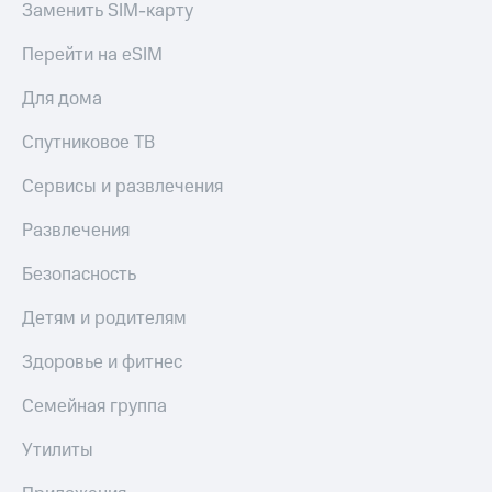
Заменить SIM-карту
Акции
Покупка
полисов
Перейти на eSIM
Приложения
онлайн
КИОН
Скидка 30%
Для дома
на связь
КИОН
Музыка
Спутниковое ТВ
С картой
МТС
КИОН
Сервисы и развлечения
Деньги
Строки
МТС
Развлечения
Накопления
Live
Откладывайте
Безопасность
Гудок
деньги
и получайте
Детям и родителям
Мой
доход 15%
МТС
Акции
Здоровье и фитнес
Условия
Все
пополнения
Семейная группа
приложения
Финансы
Скидка
Утилиты
Инвестиции
30%
на связь