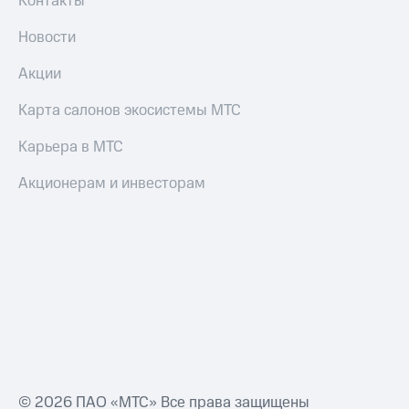
Контакты
Оплата
Новости
по QR-
коду
Акции
за границей
Карта салонов экосистемы МТС
тернет-магазин
Смартфоны
Карьера в МТС
Наушники
Акционерам и инвесторам
и
колонки
Умные
часы
и
трекеры
Умный
дом
Планшеты
© 2026 ПАО «МТС» Все права защищены