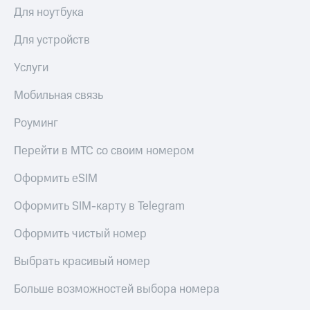
общие
Для ноутбука
подписки
КИОН
и услуги,
Музыка
Для устройств
доступ
к геолокации
КИОН
Услуги
Кино,
Строки
музыка,
книги
Мобильная связь
Live
и не
только
Роуминг
Гудок
Безопасность
Перейти в МТС со своим номером
Мой
МТС
Финансы
Оформить eSIM
Все
Детям
приложения
Оформить SIM-карту в Telegram
и родителям
Инвестиции
Оформить чистый номер
Здоровье
и фитнес
Получайте
Выбрать красивый номер
доход
Приложения
онлайн
Больше возможностей выбора номера
от МТС
Страхование