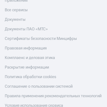
Приложения
Получайте
доход
Тарифы
онлайн
Все сервисы
RED,
Страхование
РИИЛ
Документы
и МТС Супер
Покупка
дешевле
полисов
Документы ПАО «МТС»
при оплате
онлайн
с карты
Скидка 30%
Сертификаты безопасности Минцифры
МТС Деньги
на связь
Правовая информация
Обзоры
С картой
товаров
МТС
Комплаенс и деловая этика
Деньги
Скидки
МТС
Раскрытие информации
до 40%
Накопления
на смартфоны
Политика обработки cookies
Откладывайте
деньги
при
Соглашение о пользовании системой
и получайте
покупке
доход 15%
со связью
Платежи
Правила применения рекомендательных технологий
МТС
и
переводы
Условия использования сервиса