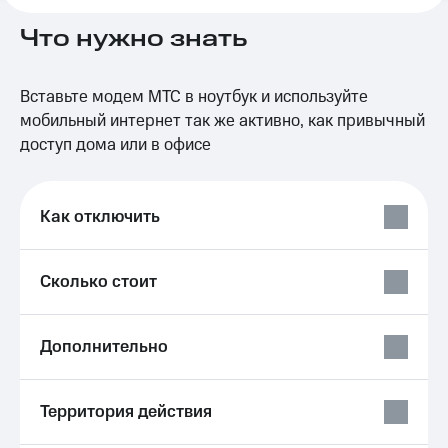
на связь
Что нужно знать
Роуминг
Тарифы
RED,
Семейная
РИИЛ
Вставьте модем МТС в ноутбук и используйте
группа
и МТС
мобильный интернет так же активно, как привычный
Супер
доступ дома или в офисе
Заказать
дешевле
SIM-
при
карту
оплате
с карты
Как отключить
Оформить
МТС
eSIM
Деньги
Сколько стоит
SIM-
Спутниковое ТВ
карта
для
Выберите
иностранцев
и подключите
Дополнительно
ТВ
Оформить
с выгодным
чистый
тарифом
Территория действия
номер
Интернет,