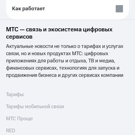
Выбрать
ТВ и телефон
красивый
для дома
Как работает
номер
Личный
Заменить
кабинет
МТС — связь и экосистема цифровых
SIM-
спутникового
карту
сервисов
ТВ
Скачать
Актуальные новости не только о тарифах и услугах
Перейти
приложение
на
Мой
связи, но и новых продуктах МТС: цифровых
eSIM
МТС
приложениях для работы и отдыха, ТВ и медиа,
МТС
финансовых сервисах, технологиях для запуска и
Для дома
Premium
продвижения бизнеса и других сервисах компании
Спутниковое ТВ
Выберите
Подписка
и подключите
на гигабайты
ТВ
интернета,
Тарифы
с выгодным
фильмы,
тарифом
музыка
Тарифы мобильной связи
и многое
Интернет,
другое
МТС Проще
ТВ и телефон
Семейная
для дома
группа
RED