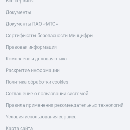
Все сервисы
Пополнить
Документы
номер
МТС
Документы ПАО «МТС»
Настройки
Сертификаты безопасности Минцифры
автоплатежа
Пополнить
Правовая информация
номер
другого
Комплаенс и деловая этика
оператора
Раскрытие информации
Оплата
интернета
Политика обработки cookies
и
ТВ
Соглашение о пользовании системой
Переводы
Правила применения рекомендательных технологий
с
телефона
Условия использования сервиса
на карту
Карта сайта
МТС Pay