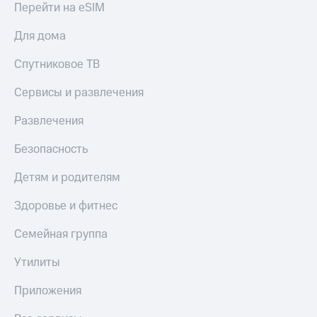
Получайте
Перейти на eSIM
доход
Тарифы
онлайн
Для дома
RED,
Страхование
РИИЛ
Спутниковое ТВ
и МТС Супер
Покупка
дешевле
полисов
при оплате
Сервисы и развлечения
онлайн
с карты
Скидка 30%
МТС Деньги
Развлечения
на связь
Обзоры
Безопасность
С картой
товаров
МТС
Деньги
Детям и родителям
Скидки
МТС
до 40%
Накопления
Здоровье и фитнес
на смартфоны
Откладывайте
Семейная группа
деньги
при
и получайте
покупке
Утилиты
доход 15%
со связью
Платежи
МТС
Приложения
и
переводы