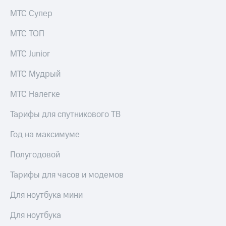
общие
подписки
МТС Супер
КИОН
и услуги,
Музыка
доступ
МТС ТОП
к геолокации
КИОН
Кино,
МТС Junior
Строки
музыка,
книги
Live
МТС Мудрый
и не
только
Гудок
МТС Налегке
Безопасность
Мой
Тарифы для спутникового ТВ
МТС
Финансы
Год на максимуме
Все
Детям
приложения
Полугодовой
и родителям
Инвестиции
Здоровье
Тарифы для часов и модемов
и фитнес
Получайте
Для ноутбука мини
доход
Приложения
онлайн
от МТС
Для ноутбука
Страхование