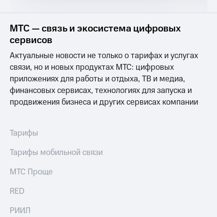
Спутниковое
Скидка
ТВ
на тарифы,
общие
МТС — связь и экосистема цифровых
Услуги
подписки
сервисов
и услуги,
Поддержка
доступ
Актуальные новости не только о тарифах и услугах
к геолокации
связи, но и новых продуктах МТС: цифровых
Сертификаты
висы и подписки
приложениях для работы и отдыха, ТВ и медиа,
МТС
безопасности
Premium
финансовых сервисах, технологиях для запуска и
Всё
продвижения бизнеса и других сервисах компании
Подписка
под
на гигабайты
рукой
интернета,
в Мой МТС
Тарифы
фильмы,
музыка
Посмотрите,
Тарифы мобильной связи
и многое
что
другое
полезного
МТС Проще
Семейная
есть
группа
в нашем
RED
приложении
Скидка
на тарифы,
РИИЛ
КИОН