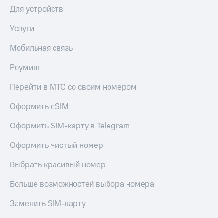
Акции
Для устройств
Покупка
полисов
Приложения
онлайн
Услуги
КИОН
Скидка 30%
на связь
Мобильная связь
КИОН
Музыка
С картой
Роуминг
МТС
КИОН
Деньги
Перейти в МТС со своим номером
Строки
МТС
Накопления
Оформить eSIM
Live
Откладывайте
Оформить SIM-карту в Telegram
Гудок
деньги
и получайте
Мой
Оформить чистый номер
доход 15%
МТС
Акции
Выбрать красивый номер
Условия
Все
пополнения
приложения
Больше возможностей выбора номера
Финансы
Скидка
Инвестиции
Заменить SIM-карту
30%
на связь