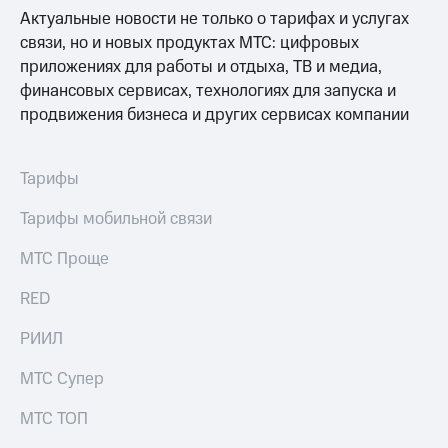
Выбрать
ТВ и телефон
Актуальные новости не только о тарифах и услугах
красивый
для дома
номер
связи, но и новых продуктах МТС: цифровых
Личный
приложениях для работы и отдыха, ТВ и медиа,
Заменить
кабинет
финансовых сервисах, технологиях для запуска и
SIM-
спутникового
продвижения бизнеса и других сервисах компании
карту
ТВ
Скачать
Перейти
приложение
на
Мой
Тарифы
eSIM
МТС
МТС
Тарифы мобильной связи
Для дома
Premium
Спутниковое ТВ
МТС Проще
Выберите
Подписка
и подключите
на гигабайты
RED
ТВ
интернета,
с выгодным
фильмы,
РИИЛ
тарифом
музыка
и многое
МТС Супер
Интернет,
другое
ТВ и телефон
Семейная
МТС ТОП
для дома
группа