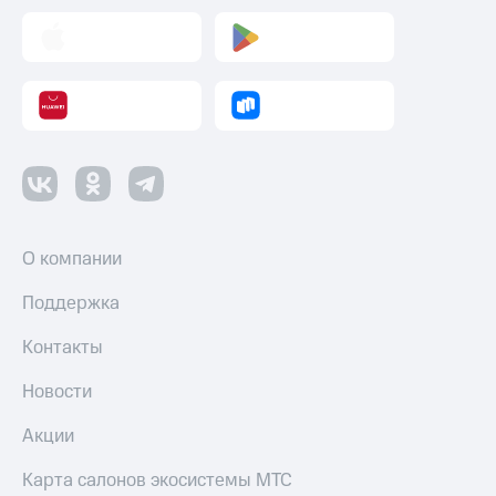
Пополнить
номер
МТС
Настройки
автоплатежа
Пополнить
номер
другого
оператора
О компании
Оплата
Поддержка
интернета
и
Контакты
ТВ
Переводы
Новости
с
телефона
Акции
на карту
Карта салонов экосистемы МТС
МТС Pay