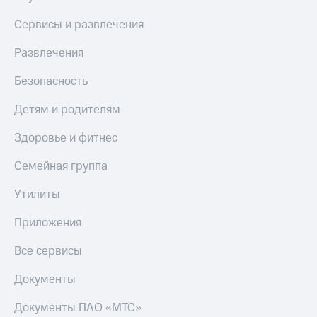
Акции
Покупка
Сервисы и развлечения
полисов
Приложения
онлайн
КИОН
Развлечения
Скидка 30%
на связь
КИОН
Безопасность
Музыка
С картой
МТС
Детям и родителям
КИОН
Деньги
Строки
МТС
Здоровье и фитнес
Накопления
Live
Семейная группа
Откладывайте
Гудок
деньги
Утилиты
и получайте
Мой
доход 15%
Приложения
МТС
Акции
Условия
Все
Все сервисы
пополнения
приложения
Финансы
Документы
Скидка
Инвестиции
30%
Документы ПАО «МТС»
на связь