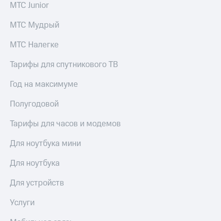
МТС Junior
Спутниковое
Скидка
ТВ
на тарифы,
МТС Мудрый
общие
Услуги
подписки
и услуги,
МТС Налегке
Поддержка
доступ
к геолокации
Тарифы для спутникового ТВ
Сертификаты
висы и подписки
МТС
безопасности
Год на максимуме
Premium
Всё
Полугодовой
Подписка
под
на гигабайты
рукой
Тарифы для часов и модемов
интернета,
в Мой МТС
фильмы,
Для ноутбука мини
музыка
Посмотрите,
и многое
что
Для ноутбука
другое
полезного
Семейная
есть
Для устройств
группа
в нашем
приложении
Услуги
Скидка
на тарифы,
КИОН