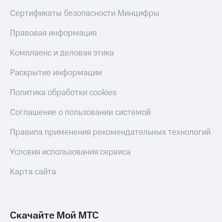
Получайте
доход
Сертификаты безопасности Минцифры
Тарифы
онлайн
RED,
Страхование
Правовая информация
РИИЛ
и МТС Супер
Покупка
Комплаенс и деловая этика
дешевле
полисов
при оплате
онлайн
Раскрытие информации
с карты
Скидка 30%
МТС Деньги
на связь
Политика обработки cookies
Обзоры
С картой
товаров
Соглашение о пользовании системой
МТС
Деньги
Скидки
Правила применения рекомендательных технологий
МТС
до 40%
Накопления
на смартфоны
Условия использования сервиса
Откладывайте
деньги
при
Карта сайта
и получайте
покупке
доход 15%
со связью
Платежи
МТС
и
Скачайте Мой МТС
переводы