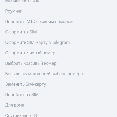
Мобильная связь
общие
подписки
КИОН
и услуги,
Роуминг
Музыка
доступ
к геолокации
Перейти в МТС со своим номером
КИОН
Кино,
Строки
музыка,
Оформить eSIM
книги
Live
и не
Оформить SIM-карту в Telegram
только
Гудок
Оформить чистый номер
Безопасность
Мой
МТС
Выбрать красивый номер
Финансы
Все
Больше возможностей выбора номера
Детям
приложения
и родителям
Заменить SIM-карту
Инвестиции
Здоровье
Перейти на eSIM
и фитнес
Получайте
доход
Приложения
Для дома
онлайн
от МТС
Страхование
Спутниковое ТВ