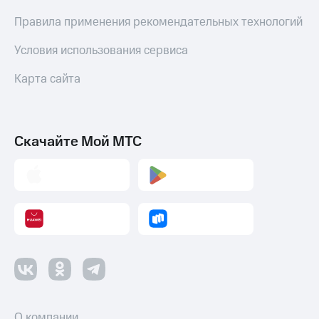
Пополнить
Правила применения рекомендательных технологий
номер
МТС
Условия использования сервиса
Настройки
Карта сайта
автоплатежа
Пополнить
номер
Скачайте Мой МТС
другого
оператора
Оплата
интернета
и
ТВ
Переводы
с
телефона
на карту
О компании
МТС Pay