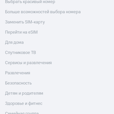
Выбрать красивый номер
Акции
Покупка
полисов
Больше возможностей выбора номера
Приложения
онлайн
КИОН
Скидка 30%
Заменить SIM-карту
на связь
КИОН
Музыка
Перейти на eSIM
С картой
МТС
КИОН
Для дома
Деньги
Строки
МТС
Спутниковое ТВ
Накопления
Live
Сервисы и развлечения
Откладывайте
Гудок
деньги
и получайте
Развлечения
Мой
доход 15%
МТС
Акции
Безопасность
Условия
Все
пополнения
Детям и родителям
приложения
Финансы
Скидка
Здоровье и фитнес
Инвестиции
30%
на связь
Семейная группа