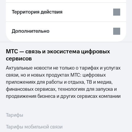
Выбрать
ТВ и телефон
красивый
для дома
Территория действия
номер
Личный
Заменить
кабинет
SIM-
спутникового
Дополнительно
карту
ТВ
Скачать
Перейти
приложение
МТС — связь и экосистема цифровых
на
Мой
eSIM
МТС
сервисов
МТС
Актуальные новости не только о тарифах и услугах
Для дома
Premium
Спутниковое ТВ
связи, но и новых продуктах МТС: цифровых
Выберите
Подписка
приложениях для работы и отдыха, ТВ и медиа,
и подключите
на гигабайты
финансовых сервисах, технологиях для запуска и
ТВ
интернета,
продвижения бизнеса и других сервисах компании
с выгодным
фильмы,
тарифом
музыка
и многое
Интернет,
другое
Тарифы
ТВ и телефон
Семейная
для дома
группа
Тарифы мобильной связи