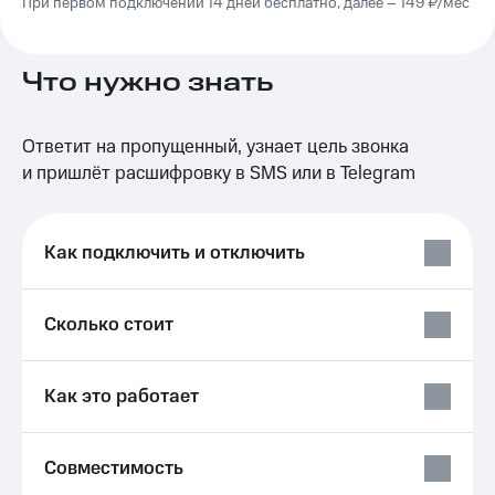
При первом подключении 14 дней бесплатно, далее – 149 ₽/мес
на связь
Роуминг
Тарифы
Что нужно знать
RED,
Семейная
РИИЛ
группа
и МТС
Супер
Ответит на пропущенный, узнает цель звонка
Заказать
дешевле
и пришлёт расшифровку в SMS или в Telegram
SIM-
при
карту
оплате
с карты
Оформить
МТС
Как подключить и отключить
eSIM
Деньги
SIM-
Спутниковое ТВ
Сколько стоит
карта
для
Выберите
иностранцев
и подключите
Как это работает
ТВ
Оформить
с выгодным
чистый
тарифом
номер
Совместимость
Интернет,