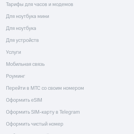
общие
Тарифы для часов и модемов
подписки
КИОН
и услуги,
Музыка
Для ноутбука мини
доступ
к геолокации
КИОН
Для ноутбука
Кино,
Строки
музыка,
Для устройств
книги
Live
и не
только
Услуги
Гудок
Безопасность
Мобильная связь
Мой
МТС
Финансы
Роуминг
Все
Детям
Перейти в МТС со своим номером
приложения
и родителям
Оформить eSIM
Инвестиции
Здоровье
и фитнес
Получайте
Оформить SIM-карту в Telegram
доход
Приложения
онлайн
Оформить чистый номер
от МТС
Страхование