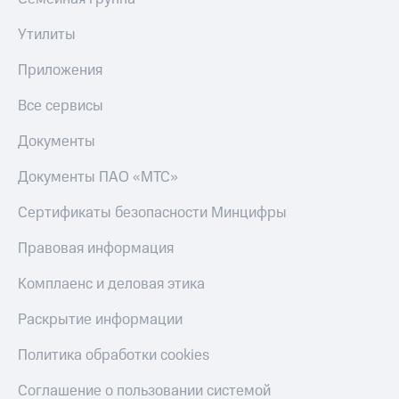
Получайте
доход
Тарифы
Утилиты
онлайн
RED,
Страхование
РИИЛ
Приложения
и МТС Супер
Покупка
дешевле
полисов
Все сервисы
при оплате
онлайн
с карты
Скидка 30%
Документы
МТС Деньги
на связь
Документы ПАО «МТС»
Обзоры
С картой
товаров
МТС
Сертификаты безопасности Минцифры
Деньги
Скидки
МТС
Правовая информация
до 40%
Накопления
на смартфоны
Комплаенс и деловая этика
Откладывайте
деньги
при
Раскрытие информации
и получайте
покупке
доход 15%
со связью
Политика обработки cookies
Платежи
МТС
и
Соглашение о пользовании системой
переводы