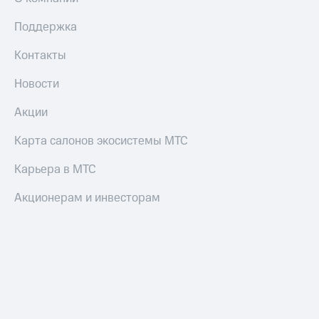
Поддержка
Оплата
по QR-
коду
Контакты
за границей
Новости
тернет-магазин
Смартфоны
Акции
Наушники
Карта салонов экосистемы МТС
и
колонки
Карьера в МТС
Умные
Акционерам и инвесторам
часы
и
трекеры
Умный
дом
Планшеты