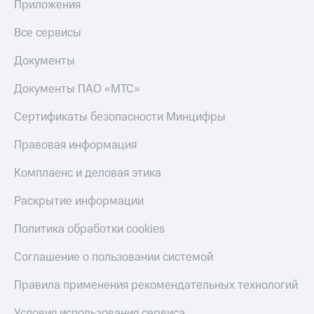
Получайте
Приложения
доход
Тарифы
онлайн
Все сервисы
RED,
Страхование
РИИЛ
Документы
и МТС Супер
Покупка
дешевле
полисов
Документы ПАО «МТС»
при оплате
онлайн
с карты
Скидка 30%
Сертификаты безопасности Минцифры
МТС Деньги
на связь
Обзоры
Правовая информация
С картой
товаров
МТС
Комплаенс и деловая этика
Деньги
Скидки
МТС
до 40%
Раскрытие информации
Накопления
на смартфоны
Откладывайте
Политика обработки cookies
деньги
при
и получайте
покупке
Соглашение о пользовании системой
доход 15%
со связью
Платежи
МТС
Правила применения рекомендательных технологий
и
переводы
Условия использования сервиса