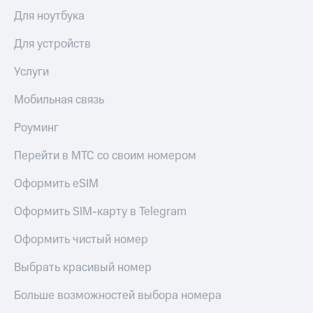
общие
подписки
Для ноутбука
КИОН
и услуги,
Музыка
доступ
Для устройств
к геолокации
КИОН
Кино,
Услуги
Строки
музыка,
книги
Мобильная связь
Live
и не
только
Роуминг
Гудок
Безопасность
Мой
Перейти в МТС со своим номером
МТС
Финансы
Оформить eSIM
Все
Детям
приложения
Оформить SIM-карту в Telegram
и родителям
Инвестиции
Оформить чистый номер
Здоровье
и фитнес
Получайте
Выбрать красивый номер
доход
Приложения
онлайн
от МТС
Больше возможностей выбора номера
Страхование