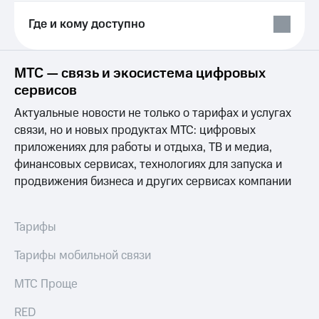
Выбрать
ТВ и телефон
красивый
для дома
Где и кому доступно
номер
Личный
Заменить
кабинет
SIM-
МТС — связь и экосистема цифровых
спутникового
карту
ТВ
сервисов
Скачать
Перейти
приложение
Актуальные новости не только о тарифах и услугах
на
Мой
связи, но и новых продуктах МТС: цифровых
eSIM
МТС
приложениях для работы и отдыха, ТВ и медиа,
МТС
финансовых сервисах, технологиях для запуска и
Для дома
Premium
Спутниковое ТВ
продвижения бизнеса и других сервисах компании
Выберите
Подписка
и подключите
на гигабайты
ТВ
интернета,
Тарифы
с выгодным
фильмы,
тарифом
музыка
Тарифы мобильной связи
и многое
Интернет,
другое
МТС Проще
ТВ и телефон
Семейная
для дома
группа
RED