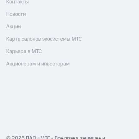
Контакты
Оплата
Новости
по QR-
коду
Акции
за границей
Карта салонов экосистемы МТС
тернет-магазин
Смартфоны
Карьера в МТС
Наушники
Акционерам и инвесторам
и
колонки
Умные
часы
и
трекеры
Умный
дом
Планшеты
© 2026 ПАО «МТС» Все права защищены