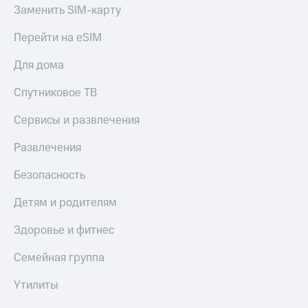
Акции
Заменить SIM-карту
Покупка
полисов
Приложения
Перейти на eSIM
онлайн
КИОН
Скидка 30%
Для дома
на связь
КИОН
Музыка
С картой
Спутниковое ТВ
МТС
КИОН
Деньги
Сервисы и развлечения
Строки
МТС
Накопления
Развлечения
Live
Откладывайте
Безопасность
Гудок
деньги
и получайте
Детям и родителям
Мой
доход 15%
МТС
Акции
Здоровье и фитнес
Условия
Все
пополнения
приложения
Семейная группа
Финансы
Скидка
Инвестиции
Утилиты
30%
на связь