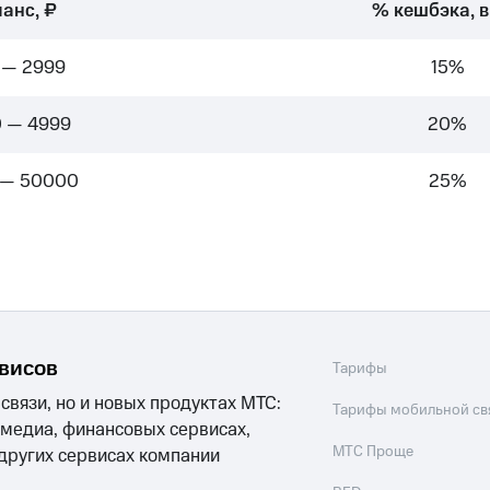
ые часы и трекеры
Умный дом
Планшеты
Акции и 
анс, ₽
% кешбэка, в
 — 2999
15%
ле при оплате с карты МТС Деньги
 — 4999
20%
 — 50000
25%
рвисов
Тарифы
 связи, но и новых продуктах МТС:
Тарифы мобильной св
 медиа, финансовых сервисах,
МТС Проще
 других сервисах компании