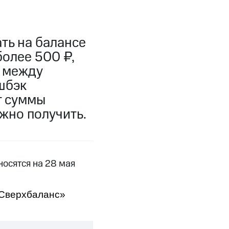
фитнес
Приложения от МТС
ть на балансе
Приложения
более 500 ₽,
Финансы
ы между
шбэк
т суммы
жно получить.
осятся на 28 мая
 Сверхбаланс»
угого оператора
Оплата
Интернет-магазин