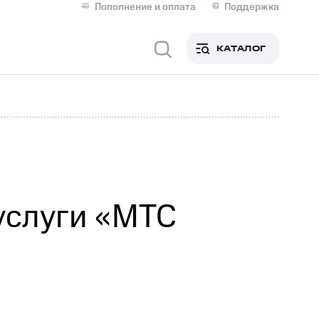
Пополнение и оплата
Поддержка
Скидка 30% на связь
Личные кабинеты
КАТАЛОГ
Мобильная связь
IM-карта для иностранцев
M
Для дома
услуги «МТС
Сервисы и подписки