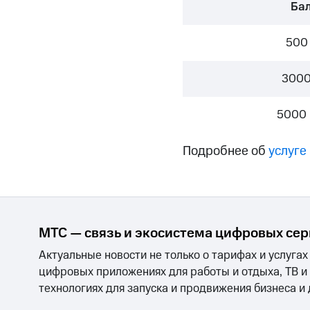
Смартфоны
Наушники и колонки
Умн
Бал
Скидка 30% на связь
500
Тарифы RED, РИИЛ и МТС Супер дешев
3000
Обзоры товаров
Скидки до 40%
5000
на смартфоны
Подробнее об
услуге
при покупке со связью МТС
МТС — связь и экосистема цифровых се
Актуальные новости не только о тарифах и услугах
цифровых приложениях для работы и отдыха, ТВ и
технологиях для запуска и продвижения бизнеса и