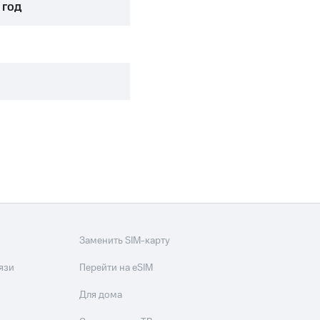
скидки
Все товары
 год
Заменить SIM-карту
язи
Перейти на eSIM
Для дома