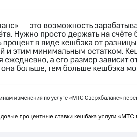
услуги, доступ к геолокации
услуги, доступ к геолокации
пасность
Финансы
Детям и родителям
Здоровье и 
анс» — это возможность зарабатыва
та. Нужно просто держать на счёте 
ive
Гудок
Мой МТС
Все приложения
ь процент в виде кешбэка от разниц
 в нашем приложении
й и этим минимальным остатком. Ке
 ежедневно, а его размер зависит о
ive
Гудок
Мой МТС
Все приложения
Инвестиции
 она больше, тем больше кешбэка мо
инам изменения по услуге «МТС Сверхбаланс» перен
ход 15%
годовые процентные ставки кешбэка услуги «МТС
ер МТС
Настройки автоплатежа
Пополнить номер др
ход 15%
 на карту
МТС Pay
Оплата по QR-коду за границей