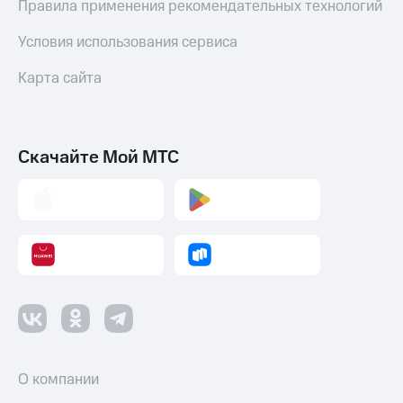
Правила применения рекомендательных технологий
Пополнить
Условия использования сервиса
номер
МТС
Карта сайта
Настройки
автоплатежа
Пополнить
Скачайте Мой МТС
номер
другого
оператора
Оплата
интернета
и
ТВ
Переводы
с
телефона
на карту
О компании
МТС Pay