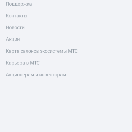
Поддержка
Оплата
Контакты
по QR-
коду
Новости
за границей
Акции
тернет-магазин
Смартфоны
Карта салонов экосистемы МТС
Наушники
и
Карьера в МТС
колонки
Акционерам и инвесторам
Умные
часы
и
трекеры
Умный
дом
Планшеты