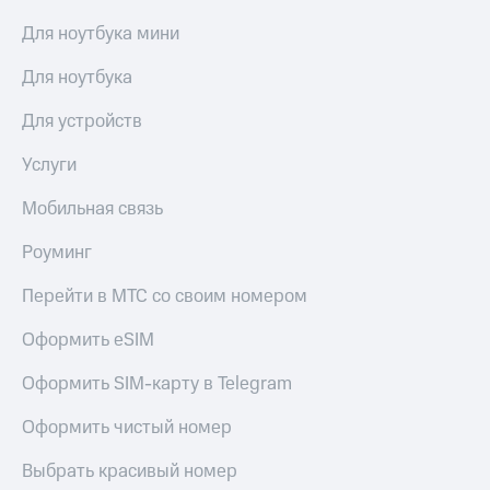
общие
подписки
Для ноутбука мини
КИОН
и услуги,
Музыка
доступ
Для ноутбука
к геолокации
КИОН
Кино,
Строки
Для устройств
музыка,
книги
Live
Услуги
и не
только
Гудок
Мобильная связь
Безопасность
Мой
Роуминг
МТС
Финансы
Перейти в МТС со своим номером
Все
Детям
приложения
и родителям
Оформить eSIM
Инвестиции
Здоровье
Оформить SIM-карту в Telegram
и фитнес
Получайте
Оформить чистый номер
доход
Приложения
онлайн
от МТС
Страхование
Выбрать красивый номер