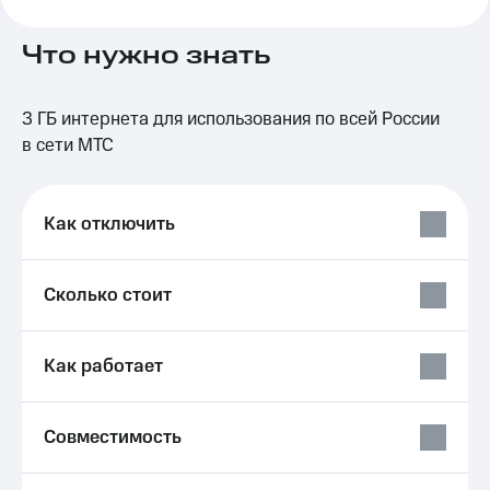
на связь
Что нужно знать
Роуминг
Тарифы
RED,
Семейная
РИИЛ
3 ГБ интернета для использования по всей России
группа
и МТС
Супер
в сети МТС
Заказать
дешевле
SIM-
при
карту
оплате
Как отключить
с карты
Оформить
МТС
eSIM
Деньги
Сколько стоит
SIM-
Спутниковое ТВ
карта
для
Выберите
Как работает
иностранцев
и подключите
ТВ
Оформить
с выгодным
чистый
тарифом
Совместимость
номер
Интернет,