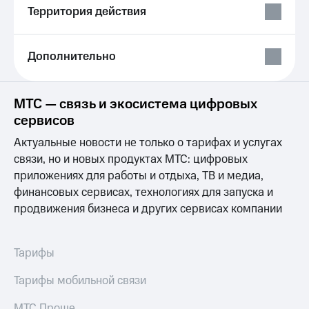
Выбрать
ТВ и телефон
Территория действия
красивый
для дома
номер
Личный
Заменить
Дополнительно
кабинет
SIM-
спутникового
карту
ТВ
Скачать
МТС — связь и экосистема цифровых
Перейти
приложение
сервисов
на
Мой
eSIM
МТС
Актуальные новости не только о тарифах и услугах
МТС
связи, но и новых продуктах МТС: цифровых
Для дома
Premium
Спутниковое ТВ
приложениях для работы и отдыха, ТВ и медиа,
Выберите
Подписка
финансовых сервисах, технологиях для запуска и
и подключите
на гигабайты
продвижения бизнеса и других сервисах компании
ТВ
интернета,
с выгодным
фильмы,
тарифом
музыка
Тарифы
и многое
Интернет,
другое
ТВ и телефон
Семейная
Тарифы мобильной связи
для дома
группа
МТС Проще