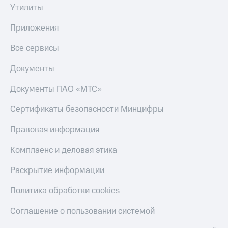
Получайте
Утилиты
доход
Тарифы
онлайн
RED,
Приложения
Страхование
РИИЛ
и МТС Супер
Все сервисы
Покупка
дешевле
полисов
при оплате
Документы
онлайн
с карты
Скидка 30%
МТС Деньги
на связь
Документы ПАО «МТС»
Обзоры
С картой
Сертификаты безопасности Минцифры
товаров
МТС
Деньги
Правовая информация
Скидки
МТС
до 40%
Накопления
Комплаенс и деловая этика
на смартфоны
Откладывайте
Раскрытие информации
деньги
при
и получайте
покупке
Политика обработки cookies
доход 15%
со связью
Платежи
МТС
Соглашение о пользовании системой
и
переводы