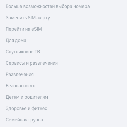
Акции
Покупка
Больше возможностей выбора номера
полисов
Приложения
онлайн
Заменить SIM-карту
КИОН
Скидка 30%
на связь
Перейти на eSIM
КИОН
Музыка
С картой
Для дома
МТС
КИОН
Деньги
Спутниковое ТВ
Строки
МТС
Накопления
Live
Сервисы и развлечения
Откладывайте
Гудок
Развлечения
деньги
и получайте
Мой
Безопасность
доход 15%
МТС
Акции
Детям и родителям
Условия
Все
пополнения
приложения
Здоровье и фитнес
Финансы
Скидка
Инвестиции
30%
Семейная группа
на связь