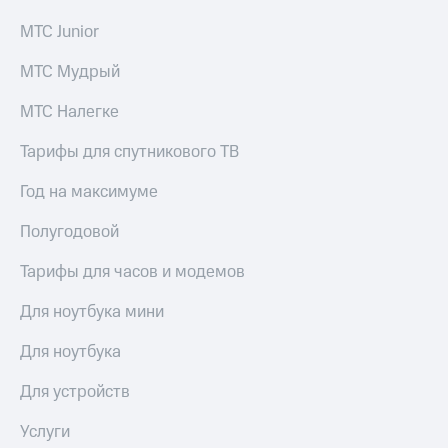
общие
подписки
КИОН
МТС Junior
и услуги,
Музыка
доступ
МТС Мудрый
к геолокации
КИОН
Кино,
Строки
МТС Налегке
музыка,
книги
Live
Тарифы для спутникового ТВ
и не
только
Гудок
Год на максимуме
Безопасность
Мой
Полугодовой
МТС
Финансы
Тарифы для часов и модемов
Все
Детям
приложения
и родителям
Для ноутбука мини
Инвестиции
Здоровье
Для ноутбука
и фитнес
Получайте
Для устройств
доход
Приложения
онлайн
от МТС
Страхование
Услуги