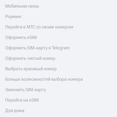
Акции
Покупка
Мобильная связь
полисов
Приложения
онлайн
Роуминг
КИОН
Скидка 30%
на связь
Перейти в МТС со своим номером
КИОН
Музыка
С картой
Оформить eSIM
МТС
КИОН
Деньги
Строки
Оформить SIM-карту в Telegram
МТС
Накопления
Live
Оформить чистый номер
Откладывайте
Гудок
Выбрать красивый номер
деньги
и получайте
Мой
Больше возможностей выбора номера
доход 15%
МТС
Акции
Условия
Заменить SIM-карту
Все
пополнения
приложения
Перейти на eSIM
Финансы
Скидка
Инвестиции
30%
Для дома
на связь