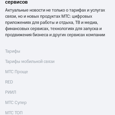
сервисов
Спутниковое
Скидка
ТВ
на тарифы,
Актуальные новости не только о тарифах и услугах
общие
связи, но и новых продуктах МТС: цифровых
Услуги
подписки
приложениях для работы и отдыха, ТВ и медиа,
и услуги,
Поддержка
доступ
финансовых сервисах, технологиях для запуска и
к геолокации
продвижения бизнеса и других сервисах компании
Сертификаты
висы и подписки
МТС
безопасности
Premium
Тарифы
Всё
Подписка
под
Тарифы мобильной связи
на гигабайты
рукой
интернета,
в Мой МТС
МТС Проще
фильмы,
музыка
Посмотрите,
и многое
RED
что
другое
полезного
Семейная
РИИЛ
есть
группа
в нашем
МТС Супер
приложении
Скидка
на тарифы,
МТС ТОП
КИОН