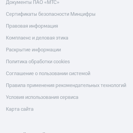
Документы ПАО «МТС»
Пополнить
Сертификаты безопасности Минцифры
номер
МТС
Правовая информация
Настройки
автоплатежа
Комплаенс и деловая этика
Пополнить
Раскрытие информации
номер
другого
Политика обработки cookies
оператора
Соглашение о пользовании системой
Оплата
интернета
Правила применения рекомендательных технологий
и
ТВ
Условия использования сервиса
Переводы
Карта сайта
с
телефона
на карту
МТС Pay