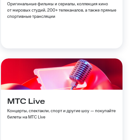
Оригинальные фильмы и сериалы, коллекция кино
Приложения
от мировых студий, 200+ телеканалов, а также прямые
спортивные трансляции
Финансы
угого оператора
Оплата
Интернет-магазин
МТС Live
скидки
Все товары
Концерты, спектакли, спорт и другие шоу — покупайте
билеты на МТС Live