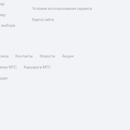
мер
Условия использования сервиса
мер
Карта сайта
 выбора
ржка
Контакты
Новости
Акции
стемы МТС
Карьера в МТС
орам