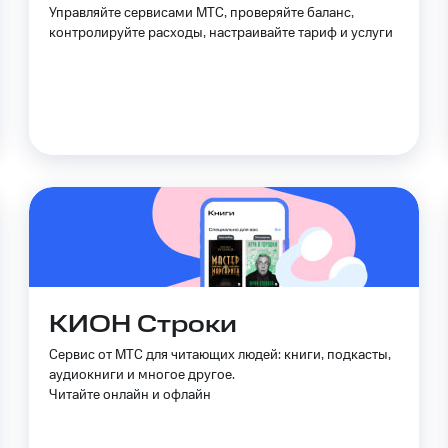
Управляйте сервисами МТС, проверяйте баланс,
контролируйте расходы, настраивайте тариф и услуги
ive
Гудок
Мой МТС
Все приложения
 в нашем приложении
ive
Гудок
Мой МТС
Все приложения
Инвестиции
ход 15%
ер МТС
Настройки автоплатежа
Пополнить номер др
ход 15%
 на карту
МТС Pay
Оплата по QR-коду за границей
КИОН Строки
ые часы и трекеры
Умный дом
Планшеты
Акции и 
Сервис от МТС для читающих людей: книги, подкасты,
аудиокниги и многое другое.
ле при оплате с карты МТС Деньги
Читайте онлайн и офлайн