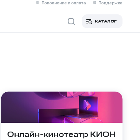
Пополнение и оплата
Поддержка
Скидка 30% на связь
Личные кабинеты
КАТАЛОГ
Мобильная связь
IM-карта для иностранцев
M
Для дома
Сервисы и подписки
Онлайн-кинотеатр КИОН
фитнес
Приложения от МТС