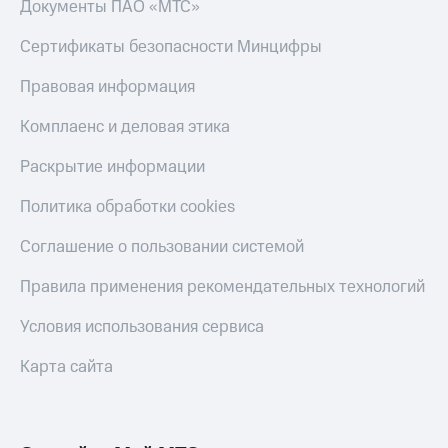
Документы ПАО «МТС»
Пополнить
Сертификаты безопасности Минцифры
номер
МТС
Правовая информация
Настройки
автоплатежа
Комплаенс и деловая этика
Пополнить
Раскрытие информации
номер
другого
Политика обработки cookies
оператора
Соглашение о пользовании системой
Оплата
интернета
Правила применения рекомендательных технологий
и
ТВ
Условия использования сервиса
Переводы
Карта сайта
с
телефона
на карту
МТС Pay