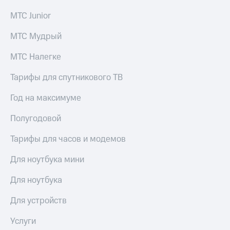
общие
подписки
МТС Junior
КИОН
и услуги,
Музыка
доступ
МТС Мудрый
к геолокации
КИОН
Кино,
Строки
МТС Налегке
музыка,
книги
Live
Тарифы для спутникового ТВ
и не
только
Гудок
Год на максимуме
Безопасность
Мой
Полугодовой
МТС
Финансы
Тарифы для часов и модемов
Все
Детям
приложения
и родителям
Для ноутбука мини
Инвестиции
Здоровье
Для ноутбука
и фитнес
Получайте
Для устройств
доход
Приложения
онлайн
от МТС
Страхование
Услуги