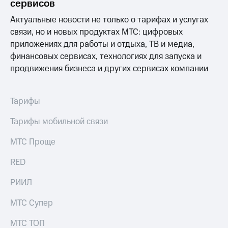
сервисов
Спутниковое
Скидка
ТВ
на тарифы,
Актуальные новости не только о тарифах и услугах
общие
связи, но и новых продуктах МТС: цифровых
Услуги
подписки
приложениях для работы и отдыха, ТВ и медиа,
и услуги,
Поддержка
доступ
финансовых сервисах, технологиях для запуска и
к геолокации
продвижения бизнеса и других сервисах компании
Сертификаты
висы и подписки
МТС
безопасности
Premium
Тарифы
Всё
Подписка
под
Тарифы мобильной связи
на гигабайты
рукой
интернета,
в Мой МТС
МТС Проще
фильмы,
музыка
Посмотрите,
и многое
RED
что
другое
полезного
Семейная
РИИЛ
есть
группа
в нашем
МТС Супер
приложении
Скидка
на тарифы,
МТС ТОП
КИОН