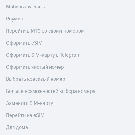
Акции
Покупка
Мобильная связь
полисов
Приложения
онлайн
Роуминг
КИОН
Скидка 30%
на связь
Перейти в МТС со своим номером
КИОН
Музыка
С картой
Оформить eSIM
МТС
КИОН
Деньги
Оформить SIM-карту в Telegram
Строки
МТС
Накопления
Live
Оформить чистый номер
Откладывайте
Гудок
Выбрать красивый номер
деньги
и получайте
Мой
Больше возможностей выбора номера
доход 15%
МТС
Акции
Заменить SIM-карту
Условия
Все
пополнения
приложения
Перейти на eSIM
Финансы
Скидка
Инвестиции
30%
Для дома
на связь