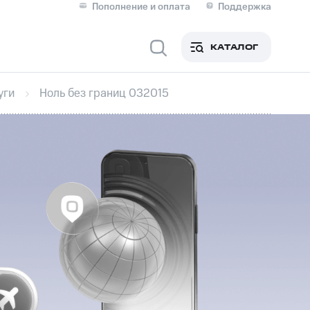
Пополнение и оплата
Поддержка
Скидка 30% на связь
Личные кабинеты
КАТАЛОГ
Мобильная связь
уги
Ноль без границ 032015
IM-карта для иностранцев
M
Для дома
Сервисы и подписки
фитнес
Приложения от МТС