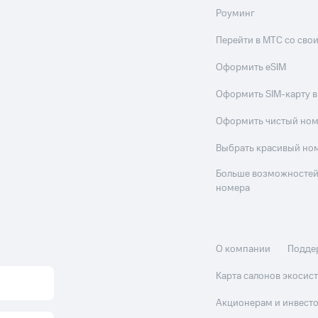
Роуминг
Перейти в МТС со св
Оформить eSIM
Оформить SIM-карту в
Оформить чистый но
Выбрать красивый но
Больше возможностей
номера
О компании
Подде
Карта салонов экоси
Акционерам и инвест