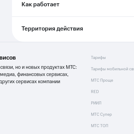
Как работает
Территория действия
рвисов
Тарифы
 связи, но и новых продуктах МТС:
Тарифы мобильной св
 медиа, финансовых сервисах,
МТС Проще
 других сервисах компании
RED
РИИЛ
МТС Супер
МТС ТОП