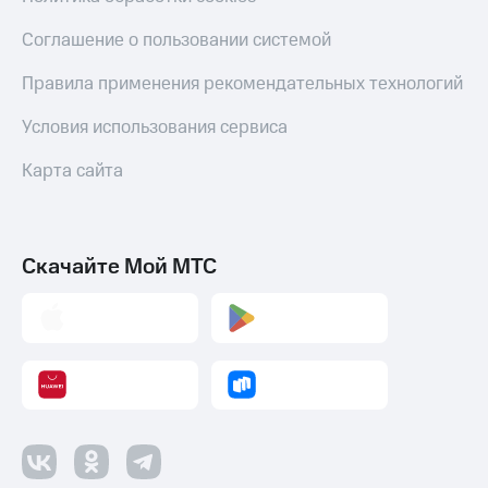
деньги
при
и получайте
Соглашение о пользовании системой
покупке
доход 15%
со связью
Правила применения рекомендательных технологий
Платежи
МТС
и
Условия использования сервиса
переводы
Карта сайта
Пополнить
номер
МТС
Настройки
Скачайте Мой МТС
автоплатежа
Пополнить
номер
другого
оператора
Оплата
интернета
и
ТВ