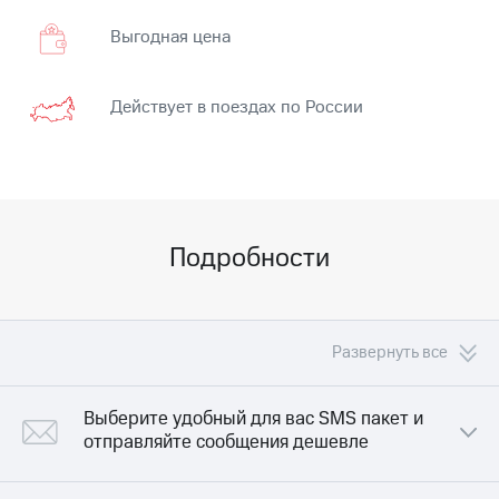
на связь
Выгодная цена
Роуминг
Тарифы
RED,
Семейная
РИИЛ
Действует в поездах по России
группа
и МТС
Супер
Заказать
дешевле
SIM-
при
карту
оплате
с карты
Оформить
МТС
Подробности
eSIM
Деньги
SIM-
Спутниковое ТВ
карта
Развернуть все
для
Выберите
иностранцев
и подключите
ТВ
Выберите удобный для вас SMS пакет и
Оформить
с выгодным
чистый
отправляйте сообщения дешевле
тарифом
номер
50 SMS