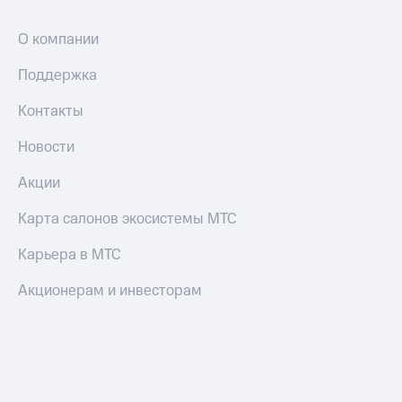
Переводы
О компании
с
телефона
Поддержка
на карту
Контакты
МТС Pay
Новости
Оплата
по QR-
Акции
коду
за границей
Карта салонов экосистемы МТС
тернет-магазин
Смартфоны
Карьера в МТС
Наушники
Акционерам и инвесторам
и
колонки
Умные
часы
и