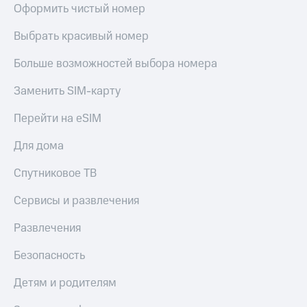
доход
Оформить чистый номер
Приложения
онлайн
от МТС
Выбрать красивый номер
Страхование
Акции
Больше возможностей выбора номера
Покупка
Приложения
полисов
Заменить SIM-карту
КИОН
онлайн
КИОН
Перейти на eSIM
Скидка 30%
Музыка
на связь
Для дома
КИОН
С картой
Строки
МТС
Спутниковое ТВ
Деньги
Live
Сервисы и развлечения
МТС
Накопления
Гудок
Развлечения
Откладывайте
Мой
Безопасность
деньги
МТС
и получайте
Детям и родителям
доход 15%
Все
приложения