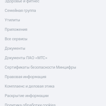
Акции
Здоровье и фитнес
Финансы
Условия
Инвестиции
пополнения
Семейная группа
Получайте
Скидка
Утилиты
доход
30%
онлайн
на связь
Приложения
Страхование
Тарифы
Все сервисы
Покупка
RED,
полисов
РИИЛ
Документы
онлайн
и МТС Супер
дешевле
Документы ПАО «МТС»
Скидка 30%
при оплате
на связь
с карты
Сертификаты безопасности Минцифры
МТС Деньги
С картой
Правовая информация
МТС
Обзоры
Деньги
товаров
Комплаенс и деловая этика
МТС
Скидки
Накопления
Раскрытие информации
до 40%
на смартфоны
Откладывайте
Политика обработки cookies