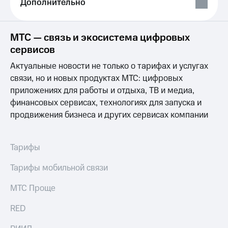
Дополнительно
Выбрать
ТВ и телефон
красивый
для дома
номер
Личный
МТС — связь и экосистема цифровых
Заменить
кабинет
сервисов
SIM-
спутникового
карту
ТВ
Актуальные новости не только о тарифах и услугах
Скачать
связи, но и новых продуктах МТС: цифровых
Перейти
приложение
на
Мой
приложениях для работы и отдыха, ТВ и медиа,
eSIM
МТС
финансовых сервисах, технологиях для запуска и
МТС
продвижения бизнеса и других сервисах компании
Для дома
Premium
Спутниковое ТВ
Выберите
Подписка
Тарифы
и подключите
на гигабайты
ТВ
интернета,
с выгодным
фильмы,
Тарифы мобильной связи
тарифом
музыка
и многое
МТС Проще
Интернет,
другое
ТВ и телефон
Семейная
RED
для дома
группа