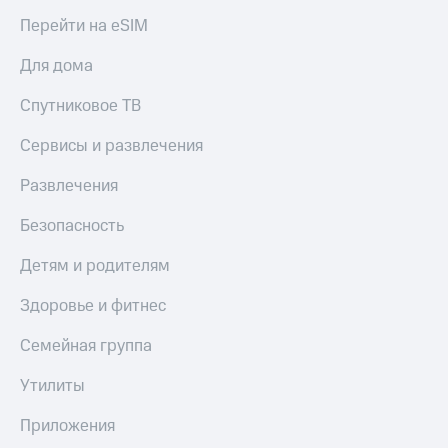
Акции
Покупка
Перейти на eSIM
полисов
Приложения
онлайн
Для дома
КИОН
Скидка 30%
на связь
Спутниковое ТВ
КИОН
Музыка
С картой
Сервисы и развлечения
МТС
КИОН
Деньги
Строки
Развлечения
МТС
Накопления
Live
Безопасность
Откладывайте
Гудок
Детям и родителям
деньги
и получайте
Мой
доход 15%
Здоровье и фитнес
МТС
Акции
Условия
Семейная группа
Все
пополнения
приложения
Утилиты
Финансы
Скидка
Инвестиции
30%
Приложения
на связь