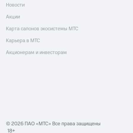
Новости
Оплата
Акции
по QR-
коду
за границей
Карта салонов экосистемы МТС
тернет-магазин
Карьера в МТС
Смартфоны
Акционерам и инвесторам
Наушники
и
колонки
Умные
часы
и
трекеры
Умный
дом
© 2026 ПАО «МТС» Все права защищены
Планшеты
18+