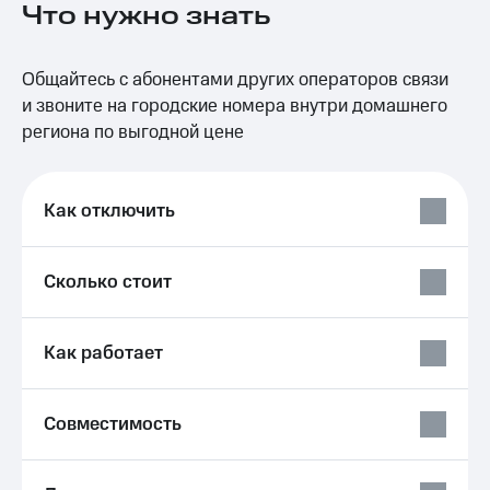
Что нужно знать
на связь
Роуминг
Тарифы
Общайтесь с абонентами других операторов связи
RED,
Семейная
РИИЛ
и звоните на городские номера внутри домашнего
группа
и МТС
региона по выгодной цене
Супер
Заказать
дешевле
SIM-
при
карту
оплате
Как отключить
с карты
Оформить
МТС
eSIM
Деньги
Сколько стоит
SIM-
Спутниковое ТВ
карта
для
Выберите
Как работает
иностранцев
и подключите
ТВ
Оформить
с выгодным
Совместимость
чистый
тарифом
номер
Интернет,