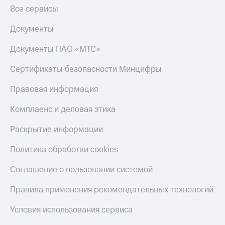
Получайте
Все сервисы
доход
Тарифы
онлайн
RED,
Документы
Страхование
РИИЛ
и МТС Супер
Покупка
Документы ПАО «МТС»
дешевле
полисов
при оплате
онлайн
Сертификаты безопасности Минцифры
с карты
Скидка 30%
МТС Деньги
на связь
Правовая информация
Обзоры
С картой
Комплаенс и деловая этика
товаров
МТС
Деньги
Раскрытие информации
Скидки
МТС
до 40%
Накопления
Политика обработки cookies
на смартфоны
Откладывайте
Соглашение о пользовании системой
деньги
при
и получайте
покупке
Правила применения рекомендательных технологий
доход 15%
со связью
Платежи
МТС
Условия использования сервиса
и
переводы