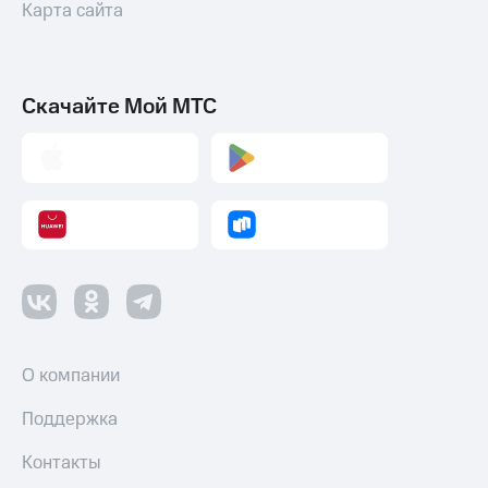
Карта сайта
Пополнить
номер
МТС
Скачайте Мой МТС
Настройки
автоплатежа
Пополнить
номер
другого
оператора
Оплата
интернета
и
ТВ
О компании
Переводы
с
Поддержка
телефона
на карту
Контакты
МТС Pay