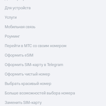
общие
подписки
КИОН
Для устройств
и услуги,
Музыка
доступ
Услуги
к геолокации
КИОН
Кино,
Строки
Мобильная связь
музыка,
книги
Live
Роуминг
и не
только
Гудок
Перейти в МТС со своим номером
Безопасность
Мой
Оформить eSIM
МТС
Финансы
Оформить SIM-карту в Telegram
Все
Детям
приложения
и родителям
Оформить чистый номер
Инвестиции
Здоровье
Выбрать красивый номер
и фитнес
Получайте
доход
Больше возможностей выбора номера
Приложения
онлайн
от МТС
Страхование
Заменить SIM-карту