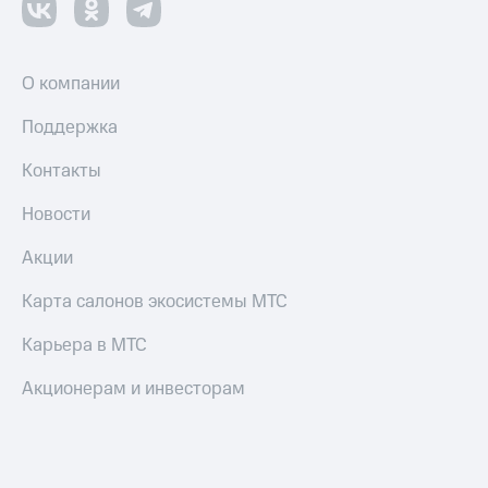
Оплата
по QR-
коду
О компании
за границей
Поддержка
тернет-магазин
Смартфоны
Контакты
Наушники
Новости
и
колонки
Акции
Умные
Карта салонов экосистемы МТС
часы
и
Карьера в МТС
трекеры
Акционерам и инвесторам
Умный
дом
Планшеты