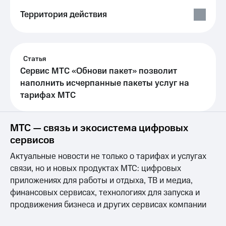
Выбрать
ТВ и телефон
красивый
для дома
Территория действия
номер
Личный
Заменить
кабинет
SIM-
спутникового
Статья
карту
ТВ
Скачать
Сервис МТС «Обнови пакет» позволит
Перейти
приложение
наполнить исчерпанные пакеты услуг на
на
Мой
тарифах МТС
eSIM
МТС
МТС
Для дома
Premium
МТС — связь и экосистема цифровых
Спутниковое ТВ
Выберите
Подписка
сервисов
и подключите
на гигабайты
ТВ
Актуальные новости не только о тарифах и услугах
интернета,
с выгодным
фильмы,
связи, но и новых продуктах МТС: цифровых
тарифом
музыка
приложениях для работы и отдыха, ТВ и медиа,
и многое
финансовых сервисах, технологиях для запуска и
Интернет,
другое
ТВ и телефон
Семейная
продвижения бизнеса и других сервисах компании
для дома
группа