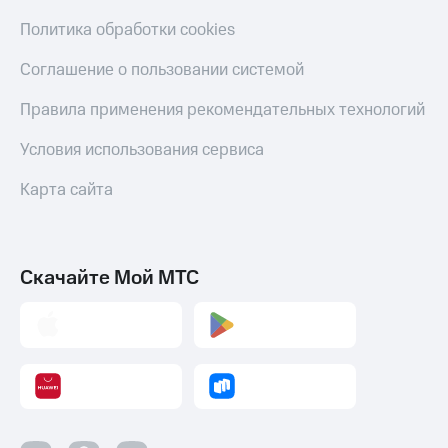
Пополнить
Политика обработки cookies
номер
МТС
Соглашение о пользовании системой
Настройки
Правила применения рекомендательных технологий
автоплатежа
Условия использования сервиса
Пополнить
номер
Карта сайта
другого
оператора
Оплата
Скачайте Мой МТС
интернета
и
ТВ
Переводы
с
телефона
на карту
МТС Pay