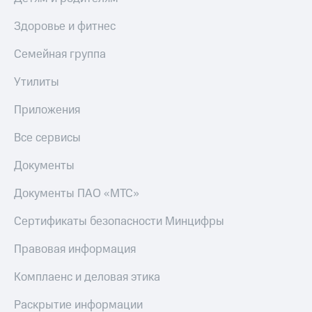
Получайте
доход
Тарифы
Здоровье и фитнес
онлайн
RED,
Страхование
РИИЛ
Семейная группа
и МТС Супер
Покупка
дешевле
полисов
Утилиты
при оплате
онлайн
с карты
Скидка 30%
Приложения
МТС Деньги
на связь
Все сервисы
Обзоры
С картой
товаров
МТС
Документы
Деньги
Скидки
МТС
Документы ПАО «МТС»
до 40%
Накопления
на смартфоны
Сертификаты безопасности Минцифры
Откладывайте
деньги
при
Правовая информация
и получайте
покупке
доход 15%
со связью
Комплаенс и деловая этика
Платежи
МТС
и
Раскрытие информации
переводы