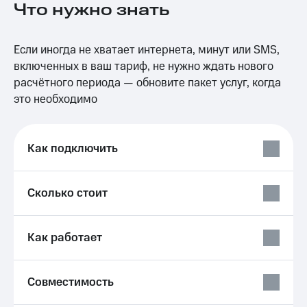
Что нужно знать
на связь
Роуминг
Тарифы
Если иногда не хватает интернета, минут или SMS,
RED,
Семейная
РИИЛ
включенных в ваш тариф, не нужно ждать нового
группа
и МТС
расчётного периода — обновите пакет услуг, когда
Супер
это необходимо
Заказать
дешевле
SIM-
при
карту
оплате
с карты
Как подключить
Оформить
МТС
eSIM
Деньги
Сколько стоит
SIM-
Спутниковое ТВ
карта
для
Выберите
иностранцев
и подключите
Как работает
ТВ
Оформить
с выгодным
чистый
тарифом
Совместимость
номер
Интернет,