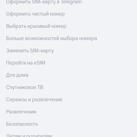
Оформить SIM-карту в Telegram
Акции
Покупка
полисов
Оформить чистый номер
Приложения
онлайн
КИОН
Скидка 30%
Выбрать красивый номер
на связь
КИОН
Больше возможностей выбора номера
Музыка
С картой
МТС
КИОН
Заменить SIM-карту
Деньги
Строки
МТС
Перейти на eSIM
Накопления
Live
Для дома
Откладывайте
Гудок
деньги
Спутниковое ТВ
и получайте
Мой
доход 15%
МТС
Акции
Сервисы и развлечения
Условия
Все
пополнения
Развлечения
приложения
Финансы
Скидка
Безопасность
Инвестиции
30%
на связь
Детям и родителям