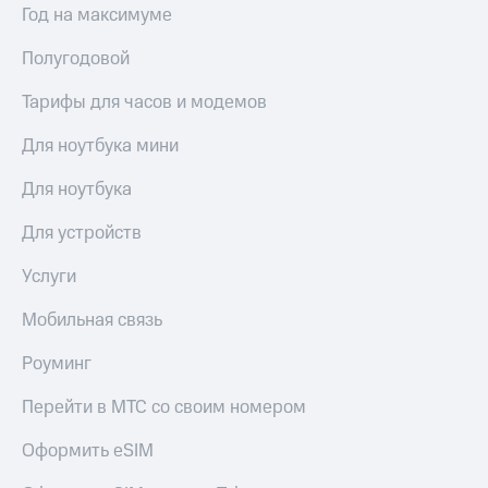
общие
Год на максимуме
подписки
КИОН
и услуги,
Музыка
Полугодовой
доступ
к геолокации
КИОН
Тарифы для часов и модемов
Кино,
Строки
музыка,
Для ноутбука мини
книги
Live
и не
Для ноутбука
только
Гудок
Безопасность
Для устройств
Мой
МТС
Финансы
Услуги
Все
Детям
Мобильная связь
приложения
и родителям
Роуминг
Инвестиции
Здоровье
и фитнес
Получайте
Перейти в МТС со своим номером
доход
Приложения
онлайн
Оформить eSIM
от МТС
Страхование