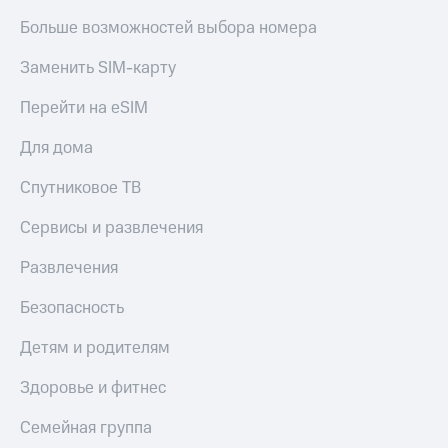
Больше возможностей выбора номера
Пополнить
номер
МТС
Заменить SIM-карту
Настройки
Перейти на eSIM
автоплатежа
Для дома
Пополнить
номер
Спутниковое ТВ
другого
оператора
Сервисы и развлечения
Оплата
Развлечения
интернета
и
Безопасность
ТВ
Детям и родителям
Переводы
с
Здоровье и фитнес
телефона
на карту
Семейная группа
МТС Pay