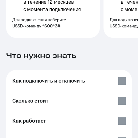
Выбрать
в течение 12 месяцев
ТВ и телефон
в тече
красивый
для дома
с момента подключения
с моме
номер
Личный
Для подключения наберите
Для подключе
Заменить
кабинет
USSD‑команду
*600*3#
USSD‑команд
SIM-
спутникового
карту
ТВ
Скачать
Перейти
приложение
Что нужно знать
на
Мой
eSIM
МТС
МТС
Для дома
Premium
Спутниковое ТВ
Как подключить и отключить
Выберите
Подписка
и подключите
на гигабайты
ТВ
интернета,
Сколько стоит
с выгодным
фильмы,
тарифом
музыка
и многое
Интернет,
другое
Как работает
ТВ и телефон
Семейная
для дома
группа