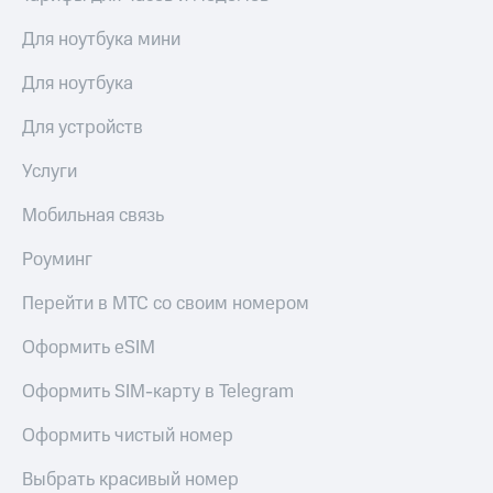
Получайте
доход
Тарифы
Для ноутбука мини
онлайн
RED,
Страхование
РИИЛ
Для ноутбука
и МТС Супер
Покупка
дешевле
Для устройств
полисов
при оплате
онлайн
с карты
Скидка 30%
Услуги
МТС Деньги
на связь
Мобильная связь
Обзоры
С картой
товаров
МТС
Роуминг
Деньги
Скидки
МТС
Перейти в МТС со своим номером
до 40%
Накопления
на смартфоны
Оформить eSIM
Откладывайте
деньги
при
Оформить SIM-карту в Telegram
и получайте
покупке
доход 15%
со связью
Оформить чистый номер
Платежи
МТС
и
Выбрать красивый номер
переводы