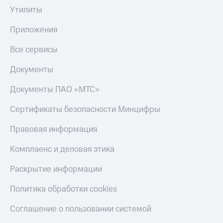
Утилиты
Оплата
по QR-
Приложения
коду
за границей
Все сервисы
тернет-магазин
Документы
Смартфоны
Документы ПАО «МТС»
Наушники
и
Сертификаты безопасности Минцифры
колонки
Правовая информация
Умные
часы
Комплаенс и деловая этика
и
трекеры
Раскрытие информации
Умный
Политика обработки cookies
дом
Планшеты
Соглашение о пользовании системой