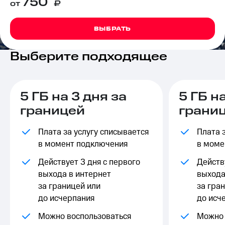
750
от
₽
на связь
Роуминг
Тарифы
ВЫБРАТЬ
RED,
Семейная
РИИЛ
Выберите подходящее
группа
и МТС
Супер
Заказать
дешевле
SIM-
при
карту
5 ГБ на 3 дня за
5 ГБ н
оплате
с карты
границей
грани
Оформить
МТС
eSIM
Деньги
Плата за услугу списывается
Плата 
SIM-
Спутниковое ТВ
в момент подключения
в моме
карта
для
Выберите
Действует 3 дня с первого
Действ
иностранцев
и подключите
выхода в интернет
выхода
ТВ
за границей или
за гра
Оформить
с выгодным
до исчерпания
до исч
чистый
тарифом
номер
Можно воспользоваться
Можно 
Интернет,