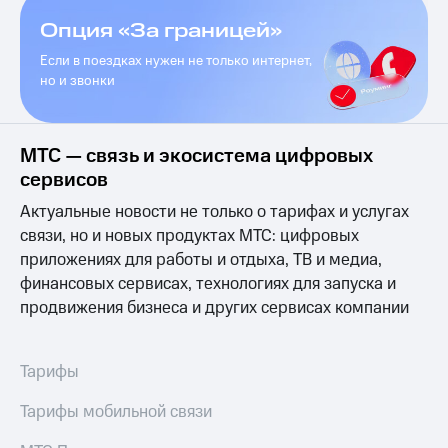
общие
подписки
Опция «За границей»
КИОН
и услуги,
Музыка
доступ
Если в поездках нужен не только интернет,
к геолокации
но и звонки
КИОН
Кино,
Строки
музыка,
книги
Live
МТС — связь и экосистема цифровых
и не
только
сервисов
Гудок
Актуальные новости не только о тарифах и услугах
Безопасность
Мой
связи, но и новых продуктах МТС: цифровых
МТС
Финансы
приложениях для работы и отдыха, ТВ и медиа,
Все
финансовых сервисах, технологиях для запуска и
Детям
приложения
и родителям
продвижения бизнеса и других сервисах компании
Инвестиции
Здоровье
и фитнес
Тарифы
Получайте
доход
Приложения
онлайн
Тарифы мобильной связи
от МТС
Страхование