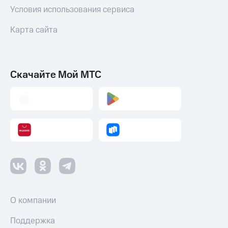
Условия использования сервиса
Пополнить
номер
Карта сайта
МТС
Настройки
автоплатежа
Скачайте Мой МТС
Пополнить
номер
другого
оператора
Оплата
интернета
и
ТВ
Переводы
с
телефона
О компании
на карту
Поддержка
МТС Pay