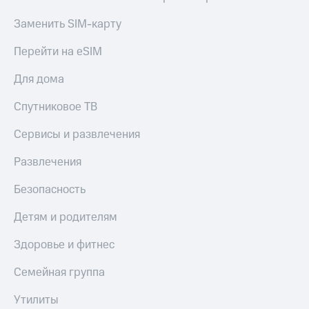
Акции
Покупка
Заменить SIM-карту
полисов
Приложения
онлайн
КИОН
Перейти на eSIM
Скидка 30%
на связь
КИОН
Для дома
Музыка
С картой
МТС
Спутниковое ТВ
КИОН
Деньги
Строки
МТС
Сервисы и развлечения
Накопления
Live
Развлечения
Откладывайте
Гудок
деньги
Безопасность
и получайте
Мой
доход 15%
Детям и родителям
МТС
Акции
Условия
Все
Здоровье и фитнес
пополнения
приложения
Финансы
Семейная группа
Скидка
Инвестиции
30%
Утилиты
на связь