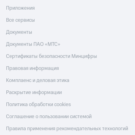
Получайте
доход
Приложения
Тарифы
онлайн
RED,
Страхование
Все сервисы
РИИЛ
и МТС Супер
Покупка
Документы
дешевле
полисов
при оплате
онлайн
Документы ПАО «МТС»
с карты
Скидка 30%
МТС Деньги
на связь
Сертификаты безопасности Минцифры
Обзоры
С картой
товаров
Правовая информация
МТС
Деньги
Скидки
Комплаенс и деловая этика
МТС
до 40%
Накопления
на смартфоны
Раскрытие информации
Откладывайте
деньги
при
Политика обработки cookies
и получайте
покупке
доход 15%
со связью
Соглашение о пользовании системой
Платежи
МТС
и
Правила применения рекомендательных технологий
переводы