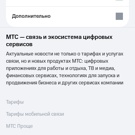
Выбрать
ТВ и телефон
красивый
для дома
номер
Дополнительно
Личный
Заменить
кабинет
SIM-
спутникового
карту
ТВ
МТС — связь и экосистема цифровых
Скачать
сервисов
Перейти
приложение
на
Мой
Актуальные новости не только о тарифах и услугах
eSIM
МТС
связи, но и новых продуктах МТС: цифровых
МТС
приложениях для работы и отдыха, ТВ и медиа,
Для дома
Premium
финансовых сервисах, технологиях для запуска и
Спутниковое ТВ
Выберите
Подписка
продвижения бизнеса и других сервисах компании
и подключите
на гигабайты
ТВ
интернета,
с выгодным
фильмы,
Тарифы
тарифом
музыка
и многое
Тарифы мобильной связи
Интернет,
другое
ТВ и телефон
Семейная
МТС Проще
для дома
группа