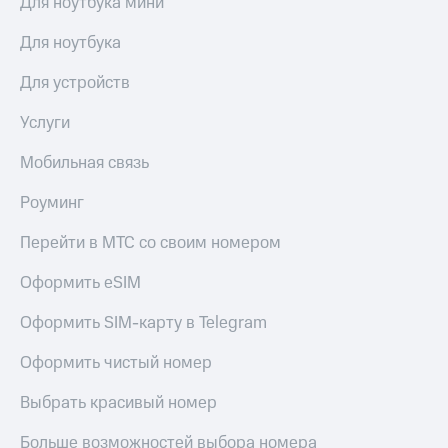
Для ноутбука мини
общие
подписки
КИОН
и услуги,
Для ноутбука
Музыка
доступ
к геолокации
Для устройств
КИОН
Кино,
Строки
музыка,
Услуги
книги
Live
и не
Мобильная связь
только
Гудок
Роуминг
Безопасность
Мой
МТС
Перейти в МТС со своим номером
Финансы
Все
Оформить eSIM
Детям
приложения
и родителям
Оформить SIM-карту в Telegram
Инвестиции
Здоровье
Оформить чистый номер
и фитнес
Получайте
доход
Приложения
Выбрать красивый номер
онлайн
от МТС
Страхование
Больше возможностей выбора номера