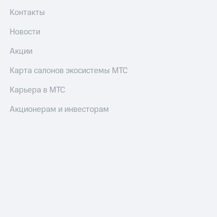
Контакты
Оплата
по QR-
Новости
коду
за границей
Акции
тернет-магазин
Карта салонов экосистемы МТС
Смартфоны
Карьера в МТС
Наушники
и
Акционерам и инвесторам
колонки
Умные
часы
и
трекеры
Умный
дом
Планшеты