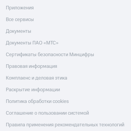
деньги
при
Приложения
и получайте
покупке
доход 15%
со связью
Все сервисы
Платежи
МТС
и
Документы
переводы
Документы ПАО «МТС»
Пополнить
номер
Сертификаты безопасности Минцифры
МТС
Правовая информация
Настройки
автоплатежа
Комплаенс и деловая этика
Пополнить
Раскрытие информации
номер
другого
Политика обработки cookies
оператора
Оплата
Соглашение о пользовании системой
интернета
и
Правила применения рекомендательных технологий
ТВ