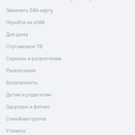
Акции
Финансы
Условия
Инвестиции
Заменить SIM-карту
пополнения
Получайте
Перейти на eSIM
Скидка
доход
30%
онлайн
Для дома
на связь
Страхование
Спутниковое ТВ
Тарифы
Покупка
RED,
Сервисы и развлечения
полисов
РИИЛ
онлайн
и МТС Супер
Развлечения
дешевле
Скидка 30%
при оплате
на связь
Безопасность
с карты
МТС Деньги
С картой
Детям и родителям
МТС
Обзоры
Деньги
товаров
Здоровье и фитнес
МТС
Скидки
Семейная группа
Накопления
до 40%
на смартфоны
Утилиты
Откладывайте