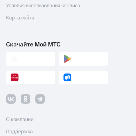
Условия использования сервиса
Переводы
с
Карта сайта
телефона
на карту
МТС Pay
Скачайте Мой МТС
Оплата
по QR-
коду
за границей
тернет-магазин
Смартфоны
Наушники
и
колонки
О компании
Умные
часы
и
Поддержка