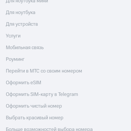
Для ноутбука мини
доход
Приложения
онлайн
от МТС
Для ноутбука
Страхование
Акции
Для устройств
Покупка
Приложения
полисов
Услуги
КИОН
онлайн
Мобильная связь
КИОН
Скидка 30%
Музыка
на связь
Роуминг
КИОН
С картой
Перейти в МТС со своим номером
Строки
МТС
Деньги
Оформить eSIM
Live
МТС
Накопления
Оформить SIM-карту в Telegram
Гудок
Откладывайте
Мой
Оформить чистый номер
деньги
МТС
и получайте
Выбрать красивый номер
доход 15%
Все
приложения
Больше возможностей выбора номера