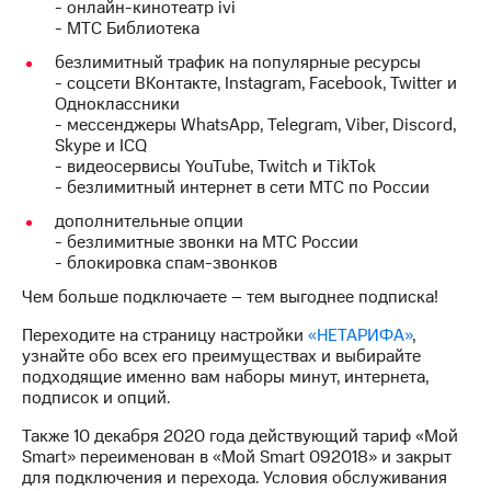
Интернет,
Выбрать
- онлайн-кинотеатр ivi
ТВ и телефон
красивый
- МТС Библиотека
для дома
номер
безлимитный трафик на популярные ресурсы
- соцсети ВКонтакте, Instagram, Facebook, Twitter и
Заменить
Личный
Одноклассники
SIM-
кабинет
- мессенджеры WhatsApp, Telegram, Viber, Discord,
карту
спутникового
Skype и ICQ
ТВ
- видеосервисы YouTube, Twitch и TikTok
Перейти
Скачать
- безлимитный интернет в сети МТС по России
на
приложение
eSIM
дополнительные опции
Мой
- безлимитные звонки на МТС России
МТС
Для дома
- блокировка спам-звонков
МТС
Спутниковое ТВ
Premium
Выберите
Чем больше подключаете – тем выгоднее подписка!
и подключите
Подписка
Переходите на страницу настройки
«НЕТАРИФА»
,
ТВ
на гигабайты
узнайте обо всех его преимуществах и выбирайте
с выгодным
интернета,
подходящие именно вам наборы минут, интернета,
тарифом
фильмы,
подписок и опций.
музыка
Также 10 декабря 2020 года действующий тариф «Мой
и многое
Интернет,
Smart» переименован в «Мой Smart 092018» и закрыт
другое
ТВ и телефон
для подключения и перехода. Условия обслуживания
для дома