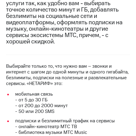
услуги так, как удобно вам - выбирать
на связь
точное количество минут и ГБ, добавлять
безлимиты на социальные сети и
Роуминг
Тарифы
видеоплатформы, оформлять подписки на
RED,
Семейная
музыку, онлайн-кинотеатры и другие
РИИЛ
группа
и МТС
сервисы экосистемы МТС, причем, - с
Супер
хорошей скидкой.
Заказать
дешевле
SIM-
при
карту
оплате
с карты
Выбирайте только то, что нужно вам – звонки и
Оформить
МТС
интернет с шагом до одной минуты и одного гигабайта,
eSIM
Деньги
безлимиты, подписки на полезные и развлекательные
сервисы. «НЕТАРИФ» это:
SIM-
Спутниковое ТВ
карта
мобильная связь
для
Выберите
- от 5 до 30 ГБ
иностранцев
и подключите
- от 200 до 2000 минут
ТВ
- 50 или 200 SMS
Оформить
с выгодным
чистый
тарифом
подписки и безлимитный трафик на сервисы
номер
- онлайн-кинотеатр МТС ТВ
- библиотека музыки МТС Music