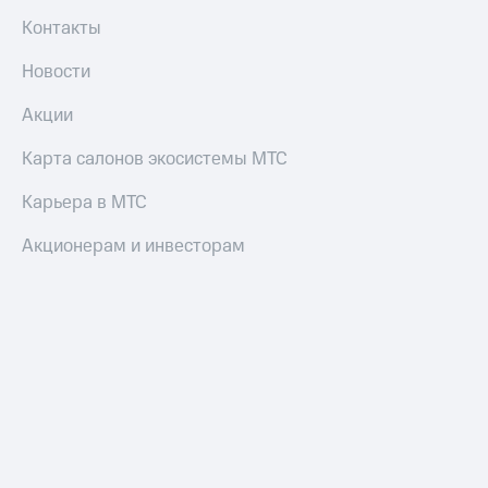
трекеры
Контакты
Умный
дом
Новости
Планшеты
Акции
Акции
Карта салонов экосистемы МТС
и
скидки
Карьера в МТС
Все
Акционерам и инвесторам
товары