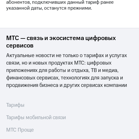
Семейная
абонентов, подключивших данный тариф ранее
группа
указанной даты, останутся прежними.
Спутниковое
Скидка
ТВ
на тарифы,
общие
Услуги
подписки
МТС — связь и экосистема цифровых
и услуги,
Поддержка
сервисов
доступ
к геолокации
Актуальные новости не только о тарифах и услугах
висы и подписки
МТС
связи, но и новых продуктах МТС: цифровых
Сертификаты
Premium
приложениях для работы и отдыха, ТВ и медиа,
безопасности
финансовых сервисах, технологиях для запуска и
Подписка
Всё
на гигабайты
продвижения бизнеса и других сервисах компании
под
интернета,
рукой
фильмы,
музыка
в Мой МТС
Тарифы
и многое
другое
Посмотрите,
Тарифы мобильной связи
что
Семейная
полезного
МТС Проще
группа
есть