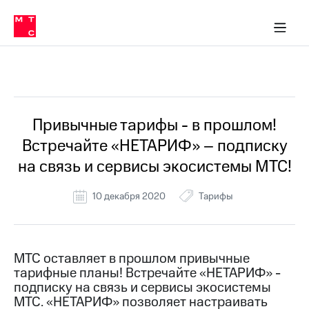
Перенести
ка 30% на связь
обильная связь
Сервисы и подписки
Интернет-магазин
Для дома
Скидка 30% на связь
Личные кабинеты
Финансы
Приложения
номер
ичные кабинеты
в МТС
Мобильная
связь
Все Новости
Тарифы
Интернет
и
ТВ
Услуги
Привычные тарифы - в прошлом!
Спутниковое
Встречайте «НЕТАРИФ» – подписку
ТВ
Роуминг
на связь и сервисы экосистемы МТС!
МТС
Деньги
10 декабря 2020
Тарифы
Личный
кабинет
Мобильная связь
Скачать
Перенести
приложение
номер
Мой
в МТС
МТС оставляет в прошлом привычные
МТС
тарифные планы! Встречайте «НЕТАРИФ» -
Акции
Тарифы
подписку на связь и сервисы экосистемы
МТС. «НЕТАРИФ» позволяет настраивать
Скидка 30%
Услуги