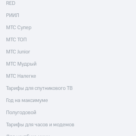
в нашем
RED
Скидка
приложении
на тарифы,
РИИЛ
общие
КИОН
подписки
и услуги,
МТС Супер
КИОН
доступ
Музыка
к геолокации
МТС ТОП
КИОН
Кино,
МТС Junior
Строки
музыка,
книги
Live
МТС Мудрый
и не
только
Гудок
МТС Налегке
Безопасность
Мой
Тарифы для спутникового ТВ
МТС
Финансы
Год на максимуме
Все
Детям
приложения
Полугодовой
и родителям
Инвестиции
Здоровье
Тарифы для часов и модемов
и фитнес
Получайте