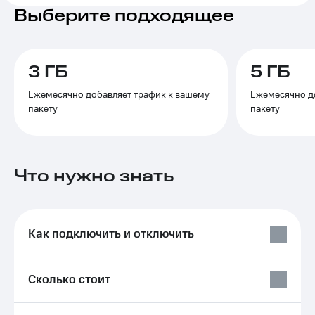
на связь
Выберите подходящее
Роуминг
Тарифы
RED,
Семейная
РИИЛ
3 ГБ
5 ГБ
группа
и МТС
Супер
Ежемесячно добавляет трафик к вашему
Ежемесячно д
Заказать
дешевле
пакету
пакету
SIM-
при
карту
оплате
с карты
Оформить
МТС
eSIM
Что нужно знать
Деньги
SIM-
Спутниковое ТВ
карта
для
Выберите
Как подключить и отключить
иностранцев
и подключите
ТВ
Оформить
с выгодным
чистый
Сколько стоит
тарифом
номер
Интернет,