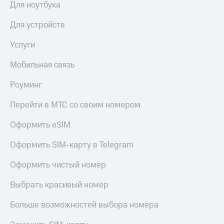
Для ноутбука
Акции
Покупка
полисов
Для устройств
Приложения
онлайн
КИОН
Скидка 30%
Услуги
на связь
КИОН
Музыка
Мобильная связь
С картой
МТС
КИОН
Роуминг
Деньги
Строки
МТС
Перейти в МТС со своим номером
Накопления
Live
Откладывайте
Оформить eSIM
Гудок
деньги
и получайте
Оформить SIM-карту в Telegram
Мой
доход 15%
МТС
Акции
Оформить чистый номер
Условия
Все
пополнения
Выбрать красивый номер
приложения
Финансы
Скидка
Больше возможностей выбора номера
Инвестиции
30%
на связь