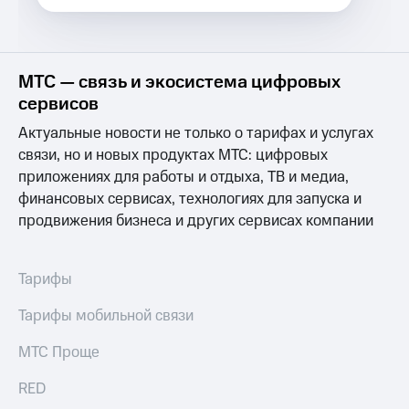
Спутниковое
Скидка
ТВ
на тарифы,
общие
Услуги
подписки
МТС — связь и экосистема цифровых
и услуги,
Поддержка
доступ
сервисов
к геолокации
Актуальные новости не только о тарифах и услугах
Сертификаты
висы и подписки
МТС
безопасности
связи, но и новых продуктах МТС: цифровых
Premium
приложениях для работы и отдыха, ТВ и медиа,
Всё
финансовых сервисах, технологиях для запуска и
Подписка
под
продвижения бизнеса и других сервисах компании
на гигабайты
рукой
интернета,
в Мой МТС
фильмы,
музыка
Тарифы
Посмотрите,
и многое
что
другое
Тарифы мобильной связи
полезного
Семейная
есть
группа
в нашем
МТС Проще
приложении
Скидка
RED
на тарифы,
КИОН