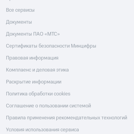
Пополнить
Все сервисы
номер
МТС
Документы
Настройки
Документы ПАО «МТС»
автоплатежа
Сертификаты безопасности Минцифры
Пополнить
номер
Правовая информация
другого
оператора
Комплаенс и деловая этика
Оплата
Раскрытие информации
интернета
и
Политика обработки cookies
ТВ
Переводы
Соглашение о пользовании системой
с
телефона
Правила применения рекомендательных технологий
на карту
Условия использования сервиса
МТС Pay