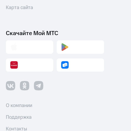
Карта сайта
Оплата
по QR-
коду
за границей
Скачайте Мой МТС
тернет-магазин
Смартфоны
Наушники
и
колонки
Умные
часы
и
трекеры
О компании
Умный
дом
Поддержка
Планшеты
Контакты