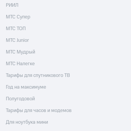
общие
РИИЛ
подписки
КИОН
и услуги,
Музыка
МТС Супер
доступ
к геолокации
КИОН
МТС ТОП
Кино,
Строки
музыка,
книги
МТС Junior
Live
и не
только
МТС Мудрый
Гудок
Безопасность
МТС Налегке
Мой
МТС
Финансы
Тарифы для спутникового ТВ
Все
Детям
приложения
Год на максимуме
и родителям
Инвестиции
Полугодовой
Здоровье
и фитнес
Получайте
Тарифы для часов и модемов
доход
Приложения
онлайн
Для ноутбука мини
от МТС
Страхование