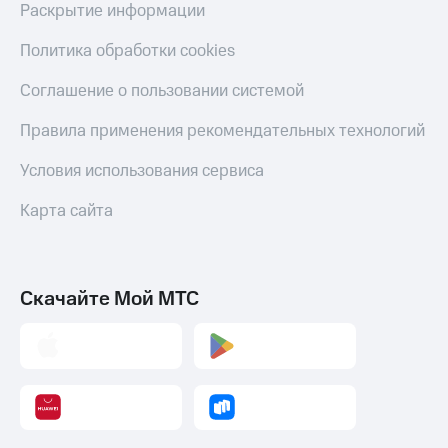
Акции
Финансы
Раскрытие информации
Условия
Инвестиции
пополнения
Политика обработки cookies
Получайте
Скидка
доход
Соглашение о пользовании системой
30%
онлайн
на связь
Правила применения рекомендательных технологий
Страхование
Тарифы
Условия использования сервиса
Покупка
RED,
полисов
РИИЛ
Карта сайта
онлайн
и МТС Супер
дешевле
Скидка 30%
при оплате
на связь
с карты
МТС Деньги
Скачайте Мой МТС
С картой
МТС
Обзоры
Деньги
товаров
МТС
Скидки
Накопления
до 40%
на смартфоны
Откладывайте