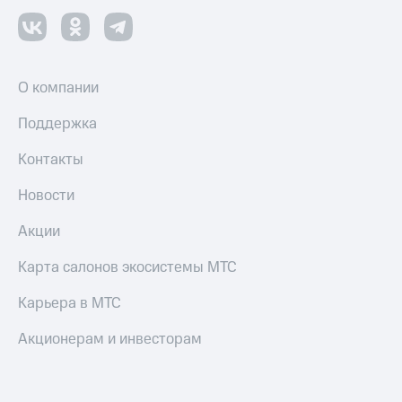
деньги
при
и получайте
покупке
доход 15%
со связью
Платежи
МТС
О компании
и
переводы
Поддержка
Пополнить
номер
Контакты
МТС
Новости
Настройки
автоплатежа
Акции
Пополнить
Карта салонов экосистемы МТС
номер
другого
Карьера в МТС
оператора
Акционерам и инвесторам
Оплата
интернета
и
ТВ