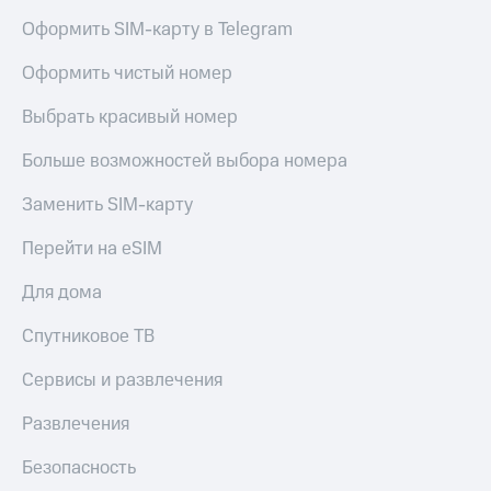
в нашем
Скидка
приложении
Оформить SIM-карту в Telegram
на тарифы,
общие
КИОН
Оформить чистый номер
подписки
и услуги,
КИОН
Выбрать красивый номер
доступ
Музыка
к геолокации
Больше возможностей выбора номера
КИОН
Кино,
Строки
музыка,
Заменить SIM-карту
книги
Live
и не
Перейти на eSIM
только
Гудок
Для дома
Безопасность
Мой
МТС
Спутниковое ТВ
Финансы
Все
Сервисы и развлечения
Детям
приложения
и родителям
Развлечения
Инвестиции
Здоровье
Безопасность
и фитнес
Получайте