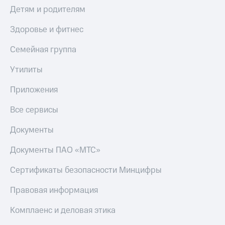
доход
Приложения
Детям и родителям
онлайн
от МТС
Здоровье и фитнес
Страхование
Акции
Семейная группа
Покупка
Приложения
полисов
КИОН
онлайн
Утилиты
КИОН
Скидка 30%
Приложения
Музыка
на связь
Все сервисы
КИОН
С картой
Строки
МТС
Документы
Деньги
Live
Документы ПАО «МТС»
МТС
Накопления
Гудок
Сертификаты безопасности Минцифры
Откладывайте
Мой
Правовая информация
деньги
МТС
и получайте
доход 15%
Все
Комплаенс и деловая этика
приложения