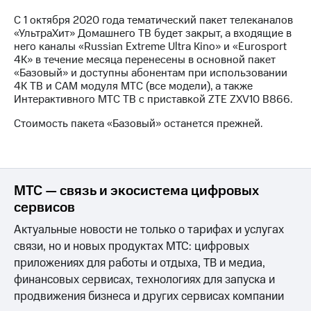
на связь
C 1 октября 2020 года тематический пакет телеканалов
«УльтраХит» Домашнего ТВ будет закрыт, а входящие в
Роуминг
Тарифы
него каналы «Russian Extreme Ultra Kino» и «Eurosport
RED,
4K» в течение месяца перенесены в основной пакет
Семейная
РИИЛ
«Базовый» и доступны абонентам при использовании
группа
и МТС
4K ТВ и CAM модуля МТС (все модели), а также
Супер
Интерактивного МТС ТВ с приставкой ZTE ZXV10 B866.
Заказать
дешевле
SIM-
при
Стоимость пакета «Базовый» останется прежней.
карту
оплате
с карты
Оформить
МТС
eSIM
Деньги
МТС — связь и экосистема цифровых
SIM-
Спутниковое ТВ
сервисов
карта
для
Выберите
Актуальные новости не только о тарифах и услугах
иностранцев
и подключите
связи, но и новых продуктах МТС: цифровых
ТВ
Оформить
с выгодным
приложениях для работы и отдыха, ТВ и медиа,
чистый
тарифом
финансовых сервисах, технологиях для запуска и
номер
продвижения бизнеса и других сервисах компании