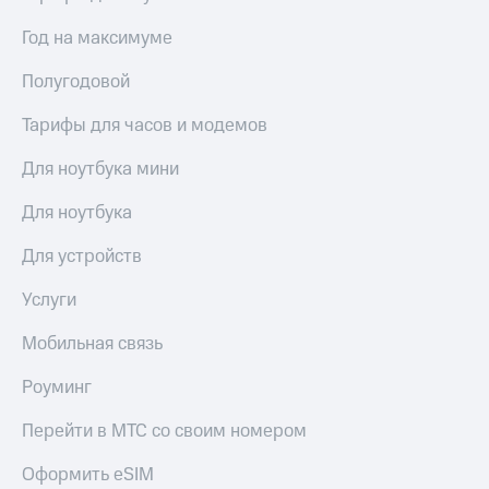
Семейная
группа
Год на максимуме
Спутниковое
Скидка
ТВ
Полугодовой
на тарифы,
общие
Услуги
Тарифы для часов и модемов
подписки
и услуги,
Поддержка
Для ноутбука мини
доступ
к геолокации
висы и подписки
Для ноутбука
МТС
Сертификаты
Premium
безопасности
Для устройств
Подписка
Всё
на гигабайты
Услуги
под
интернета,
рукой
фильмы,
Мобильная связь
музыка
в Мой МТС
и многое
Роуминг
другое
Посмотрите,
что
Перейти в МТС со своим номером
Семейная
полезного
группа
есть
Оформить eSIM