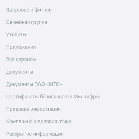
Акции
Финансы
Условия
Инвестиции
Здоровье и фитнес
пополнения
Получайте
Семейная группа
Скидка
доход
30%
онлайн
Утилиты
на связь
Страхование
Приложения
Тарифы
Покупка
RED,
Все сервисы
полисов
РИИЛ
онлайн
и МТС Супер
Документы
дешевле
Скидка 30%
при оплате
на связь
Документы ПАО «МТС»
с карты
МТС Деньги
С картой
Сертификаты безопасности Минцифры
МТС
Обзоры
Деньги
Правовая информация
товаров
МТС
Скидки
Комплаенс и деловая этика
Накопления
до 40%
Раскрытие информации
на смартфоны
Откладывайте