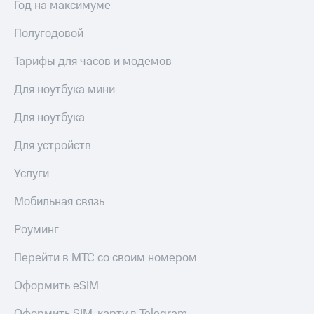
в нашем
Год на максимуме
Скидка
приложении
на тарифы,
Полугодовой
общие
КИОН
подписки
Тарифы для часов и модемов
и услуги,
КИОН
доступ
Музыка
к геолокации
Для ноутбука мини
КИОН
Кино,
Для ноутбука
Строки
музыка,
книги
Для устройств
Live
и не
только
Гудок
Услуги
Безопасность
Мой
Мобильная связь
МТС
Финансы
Роуминг
Все
Детям
приложения
Перейти в МТС со своим номером
и родителям
Инвестиции
Оформить eSIM
Здоровье
и фитнес
Получайте