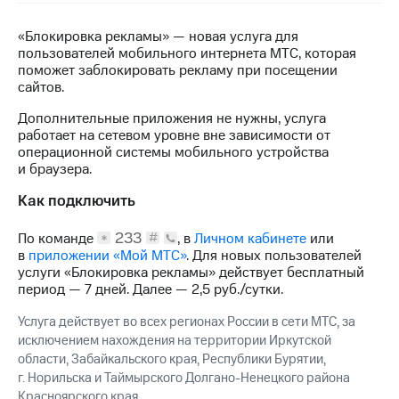
на связь
«Блокировка рекламы» — новая услуга для
Роуминг
Тарифы
пользователей мобильного интернета МТС, которая
RED,
поможет заблокировать рекламу при посещении
Семейная
РИИЛ
сайтов.
группа
и МТС
Супер
Дополнительные приложения не нужны, услуга
Заказать
дешевле
работает на сетевом уровне вне зависимости от
SIM-
при
операционной системы мобильного устройства
карту
оплате
и браузера.
с карты
Оформить
Как подключить
МТС
eSIM
Деньги
233
#
По команде
, в
Личном кабинете
или
*
SIM-
Спутниковое ТВ
в
приложении «Мой МТС»
. Для новых пользователей
карта
услуги «Блокировка рекламы» действует бесплатный
для
Выберите
период — 7 дней. Далее — 2,5 руб./сутки.
иностранцев
и подключите
ТВ
Услуга действует во всех регионах России в сети МТС, за
Оформить
с выгодным
исключением нахождения на территории Иркутской
чистый
тарифом
области, Забайкальского края, Республики Бурятии,
номер
г. Норильска и Таймырского Долгано-Ненецкого района
Красноярского края.