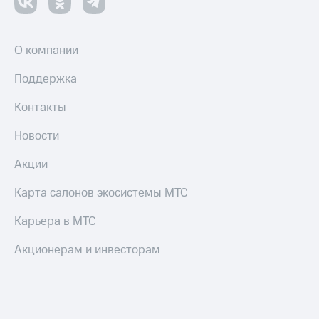
Переводы
с
телефона
О компании
на карту
Поддержка
МТС Pay
Контакты
Оплата
по QR-
Новости
коду
за границей
Акции
тернет-магазин
Карта салонов экосистемы МТС
Смартфоны
Карьера в МТС
Наушники
и
Акционерам и инвесторам
колонки
Умные
часы
и