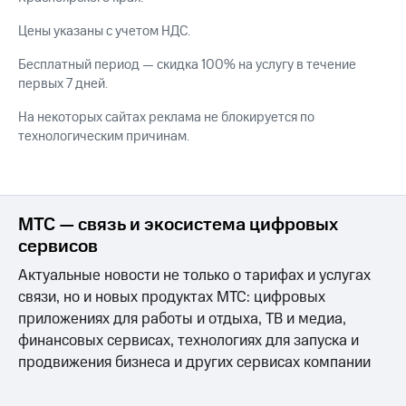
Интернет,
Выбрать
ТВ и телефон
красивый
Цены указаны с учетом НДС.
для дома
номер
Бесплатный период — скидка 100% на услугу в течение
Заменить
первых 7 дней.
Личный
SIM-
кабинет
карту
На некоторых сайтах реклама не блокируется по
спутникового
технологическим причинам.
ТВ
Перейти
Скачать
на
приложение
eSIM
Мой
МТС
Для дома
МТС — связь и экосистема цифровых
МТС
Спутниковое ТВ
Premium
сервисов
Выберите
и подключите
Актуальные новости не только о тарифах и услугах
Подписка
ТВ
на гигабайты
связи, но и новых продуктах МТС: цифровых
с выгодным
интернета,
тарифом
приложениях для работы и отдыха, ТВ и медиа,
фильмы,
финансовых сервисах, технологиях для запуска и
музыка
и многое
продвижения бизнеса и других сервисах компании
Интернет,
другое
ТВ и телефон
для дома