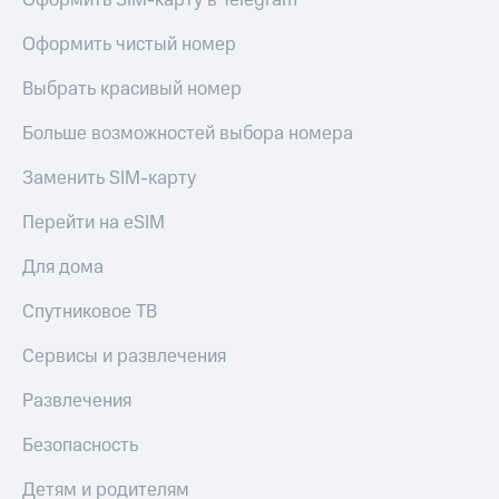
Оформить SIM-карту в Telegram
доход
Приложения
онлайн
от МТС
Оформить чистый номер
Страхование
Акции
Выбрать красивый номер
Покупка
Приложения
полисов
Больше возможностей выбора номера
КИОН
онлайн
Заменить SIM-карту
КИОН
Скидка 30%
Музыка
на связь
Перейти на eSIM
КИОН
С картой
Для дома
Строки
МТС
Деньги
Спутниковое ТВ
Live
МТС
Сервисы и развлечения
Накопления
Гудок
Развлечения
Откладывайте
Мой
деньги
МТС
и получайте
Безопасность
доход 15%
Все
приложения
Детям и родителям