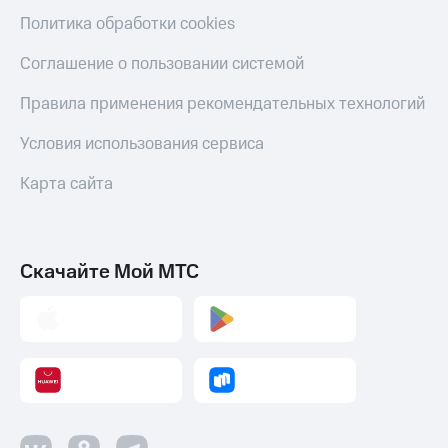
деньги
Политика обработки cookies
при
и получайте
покупке
доход 15%
Соглашение о пользовании системой
со связью
Платежи
МТС
и
Правила применения рекомендательных технологий
переводы
Условия использования сервиса
Пополнить
номер
Карта сайта
МТС
Настройки
автоплатежа
Скачайте Мой МТС
Пополнить
номер
другого
оператора
Оплата
интернета
и
ТВ