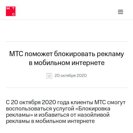
Перенести
ка 30% на связь
обильная связь
Сервисы и подписки
Интернет-магазин
Для дома
Скидка 30% на связь
Личные кабинеты
Финансы
Приложения
номер
ичные кабинеты
в МТС
Мобильная
связь
Все Новости
Тарифы
Интернет
и
ТВ
Услуги
МТС поможет блокировать рекламу
Спутниковое
в мобильном интернете
ТВ
Роуминг
МТС
20 октября 2020
Деньги
Личный
кабинет
Мобильная связь
Скачать
Перенести
С 20 октября 2020 года клиенты МТС смогут
приложение
номер
воспользоваться услугой «Блокировка
Мой
в МТС
МТС
рекламы» и избавиться от назойливой
Акции
рекламы в мобильном интернете
Тарифы
Скидка 30%
Услуги