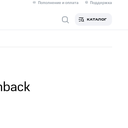
Пополнение и оплата
Поддержка
Скидка 30% на связь
Личные кабинеты
КАТАЛОГ
Мобильная связь
IM-карта для иностранцев
M
Для дома
hback
Сервисы и подписки