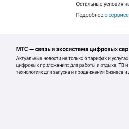
Смартфоны
Наушники и колонки
Умн
Остальные условия н
Скидка 30% на связь
Подробнее
о сервисе
Тарифы RED, РИИЛ и МТС Супер дешев
Обзоры товаров
Скидки до 40%
МТС — связь и экосистема цифровых се
на смартфоны
Актуальные новости не только о тарифах и услугах
цифровых приложениях для работы и отдыха, ТВ и
при покупке со связью МТС
технологиях для запуска и продвижения бизнеса и