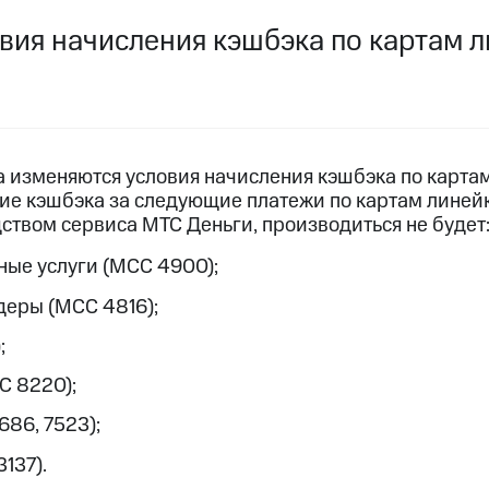
услуги, доступ к геолокации
услуги, доступ к геолокации
вия начисления кэшбэка по картам 
пасность
Финансы
Детям и родителям
Здоровье и 
ive
Гудок
Мой МТС
Все приложения
 в нашем приложении
да изменяются условия начисления кэшбэка по карта
ие кэшбэка за следующие платежи по картам лине
ive
Гудок
Мой МТС
Все приложения
Инвестиции
твом сервиса МТС Деньги, производиться не будет
ые услуги (МСС 4900);
еры (МСС 4816);
;
ход 15%
С 8220);
686, 7523);
ер МТС
Настройки автоплатежа
Пополнить номер др
ход 15%
 на карту
МТС Pay
Оплата по QR-коду за границей
137).