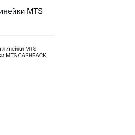
линейки MTS
фитнес
Приложения от МТС
Приложения
Финансы
м линейки MTS
йки MTS CASHBACK,
:
угого оператора
Оплата
Интернет-магазин