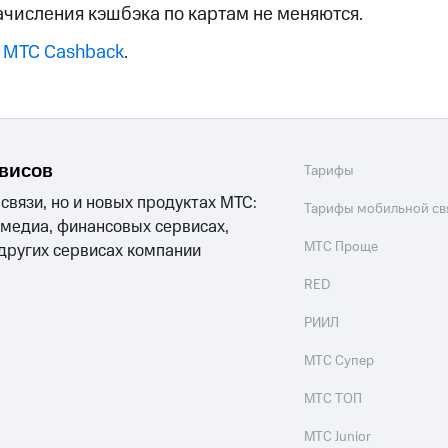
ые часы и трекеры
Умный дом
Планшеты
Акции и 
ачисления кэшбэка по картам не меняются.
 МТС Cashback
.
ле при оплате с карты МТС Деньги
рвисов
Тарифы
 связи, но и новых продуктах МТС:
Тарифы мобильной св
 медиа, финансовых сервисах,
МТС Проще
 других сервисах компании
RED
РИИЛ
МТС Супер
МТС ТОП
МТС Junior