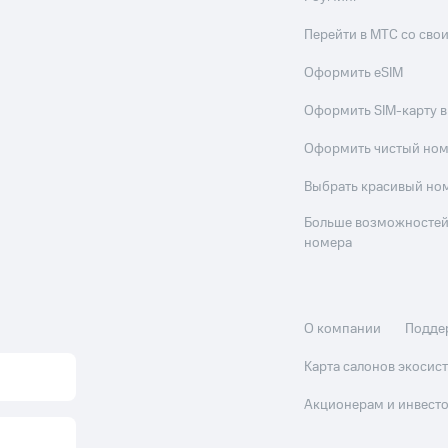
Перейти в МТС со св
Оформить eSIM
Оформить SIM-карту в
Оформить чистый но
Выбрать красивый но
Больше возможностей
номера
О компании
Подде
Карта салонов экоси
Акционерам и инвест