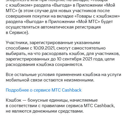
на связь
с кэшбэком» раздела «Выгода» в Приложении «Мой
МТС» (в этом случае для новых участников после
Роуминг
Тарифы
совершения покупки на вкладке «Товары с кэшбэком»
RED,
раздела «Выгода» в Приложении «Мой МТС» будет
Семейная
РИИЛ
осуществляться автоматическая регистрация
группа
и МТС
в Сервисе).
Супер
Заказать
Участники, зарегистрированные указанными
дешевле
SIM-
способами с 10.09.2021, смогут самостоятельно
при
карту
выбирать, на что расходовать кэшбэк, для участников,
оплате
зарегистрированных до 10 сентября 2021 года, цели
с карты
Оформить
расходования кэшбэка сохраняются.
МТС
eSIM
Деньги
Все остальные условия применения кэшбэка на услуги
мобильной связи остаются неизменными.
SIM-
Спутниковое ТВ
карта
Подробнее о сервисе МТС Cashback
для
Выберите
иностранцев
и подключите
Кэшбэк — бонусные единицы, начисляемые
ТВ
в соответствии с правилами сервиса МТС Cashback,
Оформить
с выгодным
не являются денежными средствами.
чистый
тарифом
номер