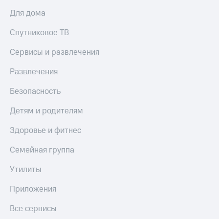
доход
Приложения
Для дома
онлайн
от МТС
Страхование
Спутниковое ТВ
Акции
Покупка
Сервисы и развлечения
Приложения
полисов
КИОН
онлайн
Развлечения
КИОН
Скидка 30%
Безопасность
Музыка
на связь
Детям и родителям
КИОН
С картой
Строки
МТС
Здоровье и фитнес
Деньги
Live
МТС
Семейная группа
Накопления
Гудок
Утилиты
Откладывайте
Мой
деньги
МТС
Приложения
и получайте
доход 15%
Все
Все сервисы
приложения