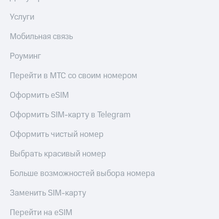
в нашем
Скидка
приложении
на тарифы,
Услуги
общие
КИОН
подписки
Мобильная связь
и услуги,
КИОН
доступ
Музыка
Роуминг
к геолокации
КИОН
Перейти в МТС со своим номером
Кино,
Строки
музыка,
Оформить eSIM
книги
Live
и не
Оформить SIM-карту в Telegram
только
Гудок
Оформить чистый номер
Безопасность
Мой
МТС
Финансы
Выбрать красивый номер
Все
Детям
Больше возможностей выбора номера
приложения
и родителям
Заменить SIM-карту
Инвестиции
Здоровье
и фитнес
Перейти на eSIM
Получайте