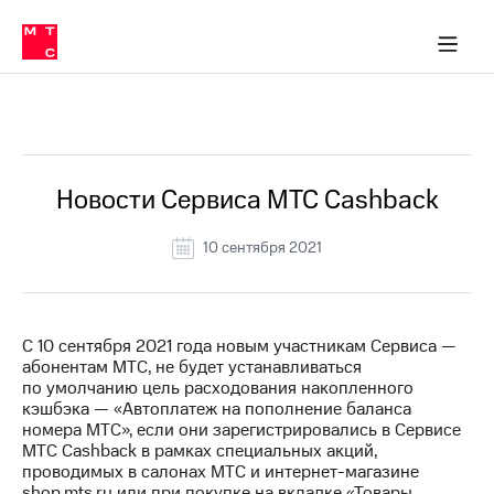
Перенести
ка 30% на связь
обильная связь
Сервисы и подписки
Интернет-магазин
Для дома
Скидка 30% на связь
Личные кабинеты
Финансы
Приложения
номер
ичные кабинеты
в МТС
Мобильная
связь
Все Новости
Тарифы
Интернет
и
ТВ
Услуги
Новости Cервиса МТС Cashback
Спутниковое
ТВ
10 сентября 2021
Роуминг
МТС
Деньги
Личный
кабинет
Мобильная связь
С 10 сентября 2021 года новым участникам Сервиса —
Скачать
Перенести
абонентам МТС, не будет устанавливаться
приложение
номер
по умолчанию цель расходования накопленного
Мой
в МТС
кэшбэка — «Автоплатеж на пополнение баланса
МТС
номера МТС», если они зарегистрировались в Сервисе
Акции
Тарифы
МТС Cashback в рамках специальных акций,
проводимых в салонах МТС и интернет-магазине
Скидка 30%
Услуги
shop.mts.ru или при покупке на вкладке «Товары