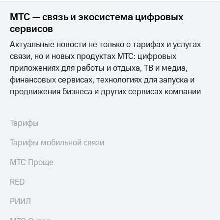
Интернет,
Выбрать
ТВ и телефон
красивый
МТС — связь и экосистема цифровых
для дома
номер
сервисов
Заменить
Актуальные новости не только о тарифах и услугах
Личный
SIM-
кабинет
связи, но и новых продуктах МТС: цифровых
карту
спутникового
приложениях для работы и отдыха, ТВ и медиа,
ТВ
Перейти
финансовых сервисах, технологиях для запуска и
Скачать
на
продвижения бизнеса и других сервисах компании
приложение
eSIM
Мой
МТС
Для дома
МТС
Тарифы
Спутниковое ТВ
Premium
Выберите
и подключите
Тарифы мобильной связи
Подписка
ТВ
на гигабайты
с выгодным
МТС Проще
интернета,
тарифом
фильмы,
RED
музыка
и многое
Интернет,
РИИЛ
другое
ТВ и телефон
для дома