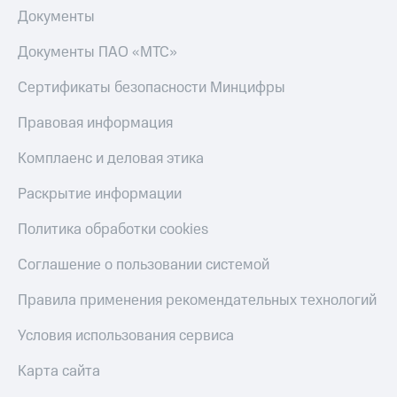
Акции
Финансы
Документы
Условия
Инвестиции
пополнения
Документы ПАО «МТС»
Получайте
Скидка
доход
Сертификаты безопасности Минцифры
30%
онлайн
на связь
Правовая информация
Страхование
Тарифы
Покупка
Комплаенс и деловая этика
RED,
полисов
РИИЛ
онлайн
Раскрытие информации
и МТС Супер
дешевле
Скидка 30%
при оплате
Политика обработки cookies
на связь
с карты
МТС Деньги
Соглашение о пользовании системой
С картой
МТС
Обзоры
Правила применения рекомендательных технологий
Деньги
товаров
Условия использования сервиса
МТС
Скидки
Накопления
до 40%
Карта сайта
на смартфоны
Откладывайте