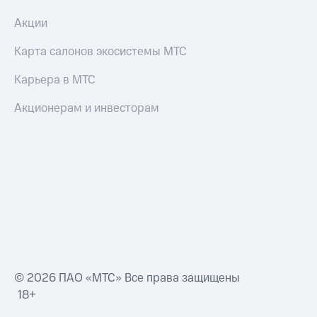
Переводы
Акции
с
телефона
Карта салонов экосистемы МТС
на карту
Карьера в МТС
МТС Pay
Акционерам и инвесторам
Оплата
по QR-
коду
за границей
тернет-магазин
Смартфоны
Наушники
и
колонки
© 2026 ПАО «МТС» Все права защищены
Умные
часы
18+
и