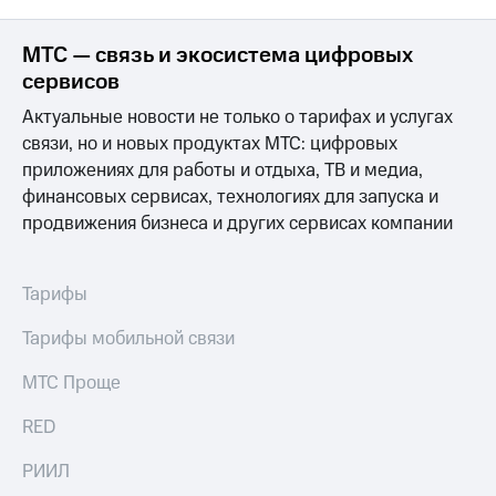
Интернет,
Выбрать
ТВ и телефон
красивый
для дома
номер
МТС — связь и экосистема цифровых
сервисов
Заменить
Личный
SIM-
Актуальные новости не только о тарифах и услугах
кабинет
карту
связи, но и новых продуктах МТС: цифровых
спутникового
ТВ
приложениях для работы и отдыха, ТВ и медиа,
Перейти
Скачать
на
финансовых сервисах, технологиях для запуска и
приложение
eSIM
продвижения бизнеса и других сервисах компании
Мой
МТС
Для дома
МТС
Спутниковое ТВ
Тарифы
Premium
Выберите
и подключите
Подписка
Тарифы мобильной связи
ТВ
на гигабайты
с выгодным
интернета,
МТС Проще
тарифом
фильмы,
музыка
RED
и многое
Интернет,
другое
ТВ и телефон
РИИЛ
для дома