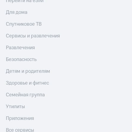
Перейти на eSIM
доход
Приложения
онлайн
от МТС
Для дома
Страхование
Акции
Спутниковое ТВ
Покупка
Приложения
полисов
Сервисы и развлечения
КИОН
онлайн
Развлечения
КИОН
Скидка 30%
Музыка
на связь
Безопасность
КИОН
С картой
Детям и родителям
Строки
МТС
Деньги
Здоровье и фитнес
Live
МТС
Семейная группа
Накопления
Гудок
Откладывайте
Мой
Утилиты
деньги
МТС
и получайте
Приложения
доход 15%
Все
приложения
Все сервисы