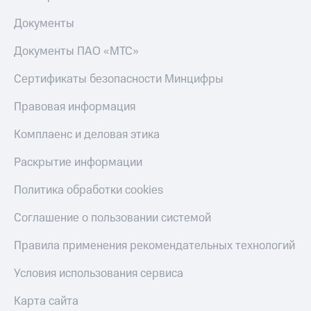
Акции
Финансы
Условия
Инвестиции
Документы
пополнения
Получайте
Документы ПАО «МТС»
Скидка
доход
30%
онлайн
Сертификаты безопасности Минцифры
на связь
Страхование
Правовая информация
Тарифы
Покупка
RED,
Комплаенс и деловая этика
полисов
РИИЛ
онлайн
и МТС Супер
Раскрытие информации
дешевле
Скидка 30%
при оплате
на связь
Политика обработки cookies
с карты
МТС Деньги
С картой
Соглашение о пользовании системой
МТС
Обзоры
Деньги
товаров
Правила применения рекомендательных технологий
МТС
Скидки
Условия использования сервиса
Накопления
до 40%
на смартфоны
Карта сайта
Откладывайте