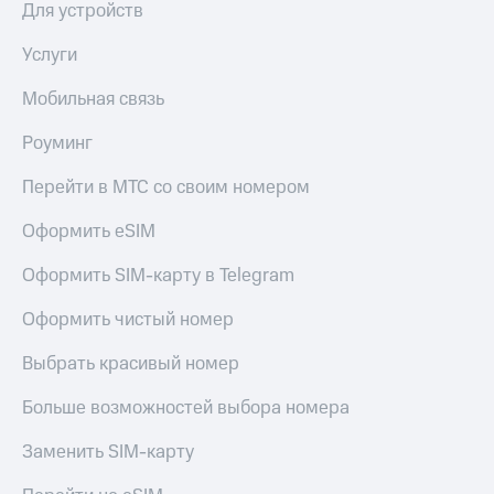
в нашем
Для устройств
Скидка
приложении
на тарифы,
Услуги
общие
КИОН
подписки
и услуги,
Мобильная связь
КИОН
доступ
Музыка
к геолокации
Роуминг
КИОН
Кино,
Перейти в МТС со своим номером
Строки
музыка,
книги
Live
Оформить eSIM
и не
только
Гудок
Оформить SIM-карту в Telegram
Безопасность
Мой
Оформить чистый номер
МТС
Финансы
Выбрать красивый номер
Все
Детям
приложения
Больше возможностей выбора номера
и родителям
Инвестиции
Здоровье
Заменить SIM-карту
и фитнес
Получайте