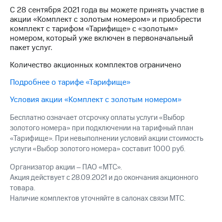
на связь
С 28 сентября 2021 года вы можете принять участие в
акции «Комплект с золотым номером» и приобрести
Роуминг
Тарифы
комплект с тарифом «Тарифище» с «золотым»
RED,
номером, который уже включен в первоначальный
Семейная
РИИЛ
пакет услуг.
группа
и МТС
Супер
Количество акционных комплектов ограничено
Заказать
дешевле
Подробнее о тарифе «Тарифище»
SIM-
при
карту
оплате
Условия акции «Комплект с золотым номером»
с карты
Оформить
МТС
Бесплатно означает отсрочку оплаты услуги «Выбор
eSIM
Деньги
золотого номера» при подключении на тарифный план
«Тарифище». При невыполнении условий акции стоимость
SIM-
Спутниковое ТВ
карта
услуги «Выбор золотого номера» составит 1000 руб.
для
Выберите
иностранцев
Организатор акции – ПАО «МТС».
и подключите
ТВ
Акция действует с 28.09.2021 и до окончания акционного
Оформить
с выгодным
товара.
чистый
тарифом
Наличие комплектов уточняйте в салонах связи МТС.
номер