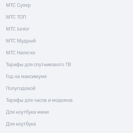
Семейная
МТС Супер
группа
Спутниковое
МТС ТОП
Скидка
ТВ
на тарифы,
МТС Junior
общие
Услуги
подписки
МТС Мудрый
и услуги,
Поддержка
доступ
к геолокации
МТС Налегке
висы и подписки
МТС
Сертификаты
Premium
Тарифы для спутникового ТВ
безопасности
Подписка
Год на максимуме
Всё
на гигабайты
под
интернета,
Полугодовой
рукой
фильмы,
музыка
в Мой МТС
Тарифы для часов и модемов
и многое
другое
Посмотрите,
Для ноутбука мини
что
Семейная
полезного
Для ноутбука
группа
есть