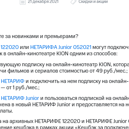
услуги, доступ к геолокации
21 декабря 2021
Скидки и акции
услуги, доступ к геолокации
пасность
Финансы
Детям и родителям
Здоровье и 
ive
Гудок
Мой МТС
Все приложения
те за новинками и премьерами?
 в нашем приложении
 122020
или
НЕТАРИФА Junior 052021
могут подключ
к в онлайн-кинотеатре KION одним из способов:
ive
Гудок
Мой МТС
Все приложения
Инвестиции
вующую подписку на онлайн-кинотеатр KION, котор
чи фильмов и сериалов стоимостью от 49 руб./мес.;
й
НЕТАРИФ
и подключить на нем подписку на онлайн
 от 1 руб./мес.;
й
НЕТАРИФ Junior
и пользоваться подпиской на онлай
ход 15%
чена в новый НЕТАРИФ Junior и предоставляется на н
латы.
ер МТС
Настройки автоплатежа
Пополнить номер др
ход 15%
 на карту
МТС Pay
Оплата по QR-коду за границей
да на архивных НЕТАРИФЕ 122020 и НЕТАРИФЕ Junior
ение кешбэка в рамках акции «Кешбэк за подключе