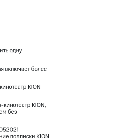
фитнес
Приложения от МТС
Приложения
Финансы
ить одну
ая включает более
-кинотеатр KION
н-кинотеатр KION,
ем без
угого оператора
Оплата
 052021
Интернет-магазин
ние подписки KION