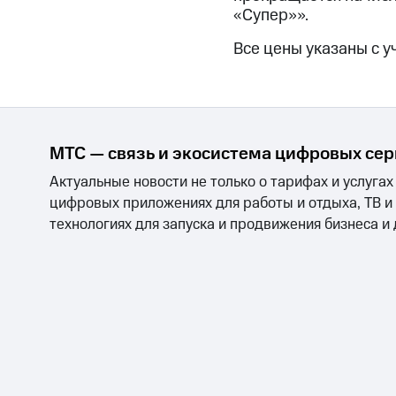
Смартфоны
Наушники и колонки
Умн
«Супер»».
Скидка 30% на связь
Все цены указаны с у
Тарифы RED, РИИЛ и МТС Супер дешев
Обзоры товаров
Скидки до 40%
МТС — связь и экосистема цифровых се
на смартфоны
Актуальные новости не только о тарифах и услугах
цифровых приложениях для работы и отдыха, ТВ и
при покупке со связью МТС
технологиях для запуска и продвижения бизнеса и