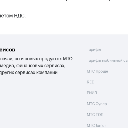
ые часы и трекеры
Умный дом
Планшеты
Акции и 
четом НДС.
ле при оплате с карты МТС Деньги
рвисов
Тарифы
 связи, но и новых продуктах МТС:
Тарифы мобильной св
 медиа, финансовых сервисах,
МТС Проще
 других сервисах компании
RED
РИИЛ
МТС Супер
МТС ТОП
МТС Junior