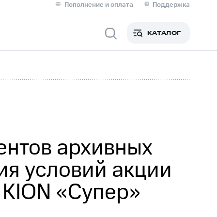
Пополнение и оплата
Поддержка
Скидка 30% на связь
Личные кабинеты
КАТАЛОГ
Мобильная связь
IM-карта для иностранцев
M
Для дома
ентов архивных
ия условий акции
Сервисы и подписки
 KION «Супер»