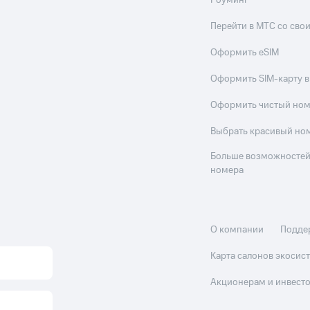
Роуминг
Перейти в МТС со св
Оформить eSIM
Оформить SIM-карту в
Оформить чистый но
Выбрать красивый но
Больше возможностей
номера
О компании
Подде
Карта салонов экоси
Акционерам и инвест