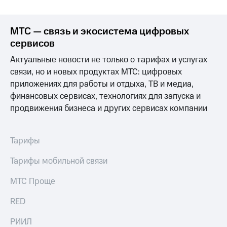
Интернет,
Выбрать
ТВ и телефон
красивый
для дома
номер
МТС — связь и экосистема цифровых
Заменить
сервисов
Личный
SIM-
кабинет
Актуальные новости не только о тарифах и услугах
карту
спутникового
связи, но и новых продуктах МТС: цифровых
ТВ
Перейти
приложениях для работы и отдыха, ТВ и медиа,
Скачать
на
финансовых сервисах, технологиях для запуска и
приложение
eSIM
Мой
продвижения бизнеса и других сервисах компании
МТС
Для дома
МТС
Спутниковое ТВ
Premium
Выберите
Тарифы
и подключите
Подписка
ТВ
Тарифы мобильной связи
на гигабайты
с выгодным
интернета,
тарифом
МТС Проще
фильмы,
музыка
RED
и многое
Интернет,
другое
ТВ и телефон
РИИЛ
для дома