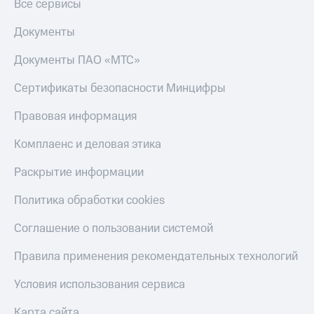
Акции
Все сервисы
Финансы
Условия
Инвестиции
пополнения
Документы
Получайте
Скидка
доход
Документы ПАО «МТС»
30%
онлайн
на связь
Сертификаты безопасности Минцифры
Страхование
Тарифы
Правовая информация
Покупка
RED,
полисов
РИИЛ
Комплаенс и деловая этика
онлайн
и МТС Супер
дешевле
Раскрытие информации
Скидка 30%
при оплате
на связь
с карты
Политика обработки cookies
МТС Деньги
С картой
Соглашение о пользовании системой
МТС
Обзоры
Деньги
товаров
Правила применения рекомендательных технологий
МТС
Скидки
Накопления
Условия использования сервиса
до 40%
на смартфоны
Откладывайте
Карта сайта