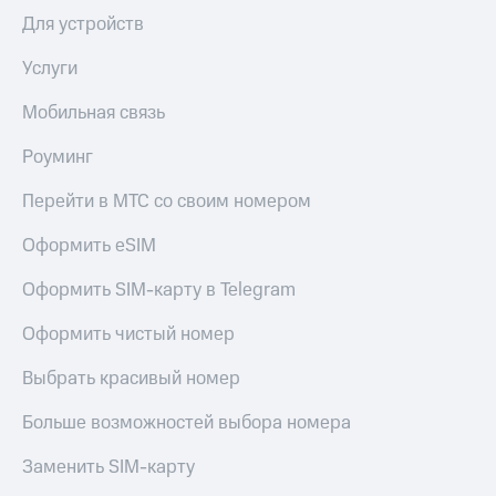
в нашем
Скидка
приложении
Для устройств
на тарифы,
общие
КИОН
Услуги
подписки
и услуги,
КИОН
Мобильная связь
доступ
Музыка
к геолокации
Роуминг
КИОН
Кино,
Строки
музыка,
Перейти в МТС со своим номером
книги
Live
и не
Оформить eSIM
только
Гудок
Оформить SIM-карту в Telegram
Безопасность
Мой
Оформить чистый номер
МТС
Финансы
Выбрать красивый номер
Все
Детям
приложения
и родителям
Больше возможностей выбора номера
Инвестиции
Здоровье
Заменить SIM-карту
и фитнес
Получайте