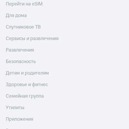
доход
Перейти на eSIM
Приложения
онлайн
от МТС
Для дома
Страхование
Акции
Спутниковое ТВ
Покупка
Приложения
полисов
КИОН
Сервисы и развлечения
онлайн
КИОН
Скидка 30%
Развлечения
Музыка
на связь
Безопасность
КИОН
С картой
Строки
МТС
Детям и родителям
Деньги
Live
Здоровье и фитнес
МТС
Накопления
Гудок
Семейная группа
Откладывайте
Мой
Утилиты
деньги
МТС
и получайте
Приложения
доход 15%
Все
приложения