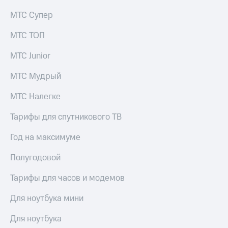
Семейная
группа
МТС Супер
Спутниковое
Скидка
ТВ
МТС ТОП
на тарифы,
общие
Услуги
МТС Junior
подписки
и услуги,
Поддержка
МТС Мудрый
доступ
к геолокации
висы и подписки
МТС Налегке
МТС
Сертификаты
Premium
Тарифы для спутникового ТВ
безопасности
Подписка
Всё
Год на максимуме
на гигабайты
под
интернета,
Полугодовой
рукой
фильмы,
музыка
в Мой МТС
Тарифы для часов и модемов
и многое
другое
Посмотрите,
Для ноутбука мини
что
Семейная
полезного
группа
есть
Для ноутбука