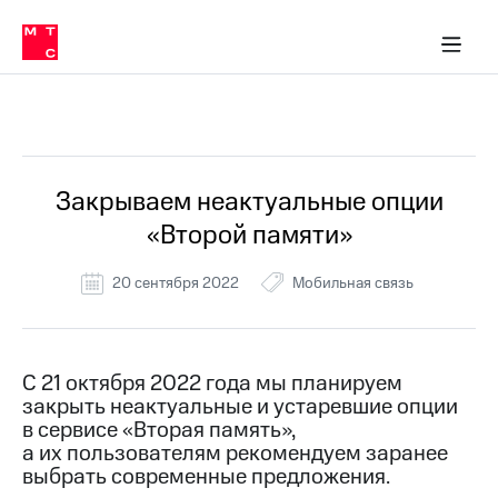
Перенести
ка 30% на связь
обильная связь
Сервисы и подписки
Интернет-магазин
Для дома
Скидка 30% на связь
Личные кабинеты
Финансы
Приложения
номер
ичные кабинеты
в МТС
Мобильная
связь
Все Новости
Тарифы
Интернет
и
ТВ
Услуги
Закрываем неактуальные опции
Спутниковое
«Второй памяти»
ТВ
Роуминг
МТС
20 сентября 2022
Мобильная связь
Деньги
Личный
кабинет
Мобильная связь
Скачать
Перенести
С 21 октября 2022 года мы планируем
приложение
номер
закрыть неактуальные и устаревшие опции
Мой
в МТС
МТС
в сервисе «Вторая память»,
Акции
а их пользователям рекомендуем заранее
Тарифы
выбрать современные предложения.
Скидка 30%
Услуги