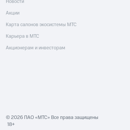
Новости
Переводы
Акции
с
телефона
Карта салонов экосистемы МТС
на карту
Карьера в МТС
МТС Pay
Акционерам и инвесторам
Оплата
по QR-
коду
за границей
тернет-магазин
Смартфоны
Наушники
и
колонки
Умные
© 2026 ПАО «МТС» Все права защищены
часы
18+
и