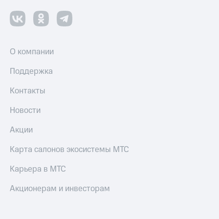
деньги
при
и получайте
покупке
доход 15%
со связью
Платежи
МТС
и
О компании
переводы
Поддержка
Пополнить
номер
Контакты
МТС
Новости
Настройки
автоплатежа
Акции
Пополнить
Карта салонов экосистемы МТС
номер
другого
Карьера в МТС
оператора
Акционерам и инвесторам
Оплата
интернета
и
ТВ