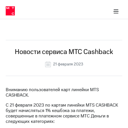
Перенести
ка 30% на связь
обильная связь
Сервисы и подписки
Интернет-магазин
Для дома
Скидка 30% на связь
Личные кабинеты
Финансы
Приложения
номер
ичные кабинеты
в МТС
Мобильная
связь
Все Новости
Тарифы
Интернет
и
ТВ
Услуги
Новости сервиса МТС Cashback
Спутниковое
ТВ
21 февраля 2023
Роуминг
МТС
Деньги
Личный
кабинет
Мобильная связь
Вниманию пользователей карт линейки MTS
Скачать
Перенести
CASHBACK.
приложение
номер
Мой
в МТС
C 21 февраля 2023 по картам линейки MTS CASHBACK
МТС
будет начисляться 1% кешбэка за платежи,
Акции
Тарифы
совершенные в платежном сервисе МТС Деньги в
следующих категориях:
Скидка 30%
Услуги