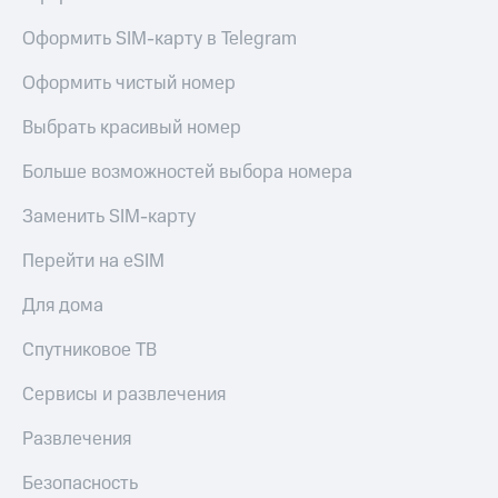
в нашем
Скидка
приложении
на тарифы,
Оформить SIM-карту в Telegram
общие
КИОН
подписки
Оформить чистый номер
и услуги,
КИОН
доступ
Музыка
Выбрать красивый номер
к геолокации
КИОН
Больше возможностей выбора номера
Кино,
Строки
музыка,
Заменить SIM-карту
книги
Live
и не
Перейти на eSIM
только
Гудок
Для дома
Безопасность
Мой
МТС
Финансы
Спутниковое ТВ
Все
Детям
Сервисы и развлечения
приложения
и родителям
Развлечения
Инвестиции
Здоровье
и фитнес
Безопасность
Получайте