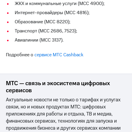
ЖКХ и коммунальные услуги (MCC 4900);
на связь
Интернет-провайдеры (MCC 4816);
Роуминг
Тарифы
RED,
Образование (MCC 8220);
Семейная
РИИЛ
Транспорт (MCC 2686, 7523);
группа
и МТС
Супер
Авиалинии (MCC 3137).
Заказать
дешевле
SIM-
при
карту
Подробнее о
сервисе МТС Cashback
оплате
с карты
Оформить
МТС
eSIM
Деньги
МТС — связь и экосистема цифровых
SIM-
Спутниковое ТВ
карта
сервисов
для
Выберите
иностранцев
Актуальные новости не только о тарифах и услугах
и подключите
ТВ
связи, но и новых продуктах МТС: цифровых
Оформить
с выгодным
приложениях для работы и отдыха, ТВ и медиа,
чистый
тарифом
финансовых сервисах, технологиях для запуска и
номер
продвижения бизнеса и других сервисах компании