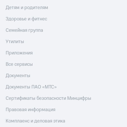
доход
Приложения
Детям и родителям
онлайн
от МТС
Страхование
Здоровье и фитнес
Акции
Покупка
Семейная группа
Приложения
полисов
КИОН
онлайн
Утилиты
КИОН
Скидка 30%
Приложения
Музыка
на связь
Все сервисы
КИОН
С картой
Строки
МТС
Документы
Деньги
Live
МТС
Документы ПАО «МТС»
Накопления
Гудок
Сертификаты безопасности Минцифры
Откладывайте
Мой
деньги
МТС
Правовая информация
и получайте
доход 15%
Все
Комплаенс и деловая этика
приложения