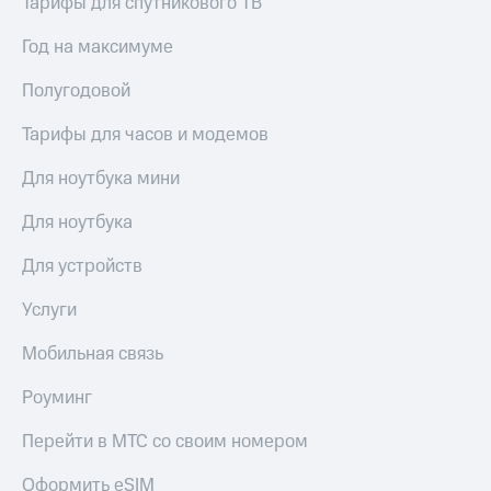
Тарифы для спутникового ТВ
Семейная
группа
Год на максимуме
Спутниковое
Скидка
ТВ
на тарифы,
Полугодовой
общие
Услуги
подписки
Тарифы для часов и модемов
и услуги,
Поддержка
доступ
Для ноутбука мини
к геолокации
висы и подписки
МТС
Для ноутбука
Сертификаты
Premium
безопасности
Для устройств
Подписка
Всё
на гигабайты
Услуги
под
интернета,
рукой
фильмы,
Мобильная связь
музыка
в Мой МТС
и многое
Роуминг
другое
Посмотрите,
что
Перейти в МТС со своим номером
Семейная
полезного
группа
есть
Оформить eSIM