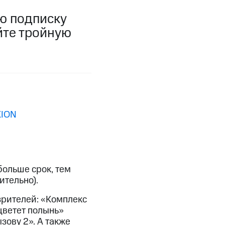
ю подписку
фитнес
Приложения от МТС
йте тройную
Приложения
Финансы
KION
больше срок, тем
ительно).
угого оператора
Оплата
зрителей: «Комплекс
 цветет полынь»
Интернет-магазин
ову 2». А также