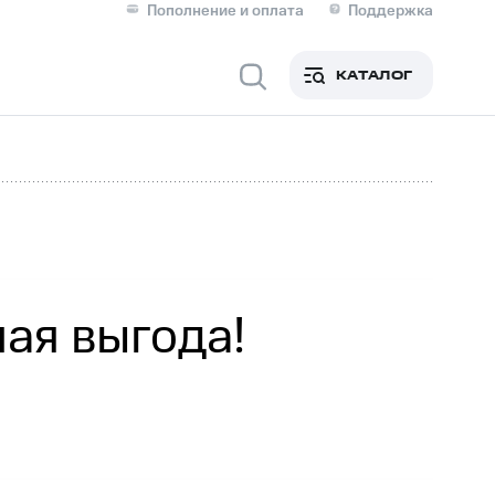
Пополнение и оплата
Поддержка
Скидка 30% на связь
Личные кабинеты
КАТАЛОГ
Мобильная связь
IM-карта для иностранцев
M
Для дома
ая выгода!
Сервисы и подписки