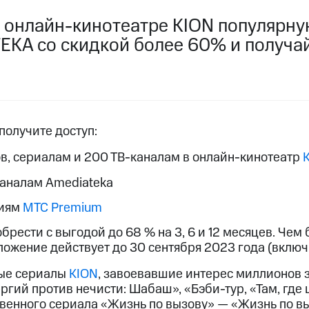
услуги, доступ к геолокации
услуги, доступ к геолокации
 онлайн-кинотеатре KION популярну
пасность
Финансы
Детям и родителям
Здоровье и 
KA со скидкой более 60% и получа
ive
Гудок
Мой МТС
Все приложения
 в нашем приложении
ive
Гудок
Мой МТС
Все приложения
Инвестиции
получите доступ:
в, сериалам и 200 ТВ-каналам в онлайн-кинотеатр
каналам Amediateka
гиям
МТС Premium
рести с выгодой до 68 % на 3, 6 и 12 месяцев. Чем 
ход 15%
ожение действует до 30 сентября 2023 года (включ
ер МТС
Настройки автоплатежа
Пополнить номер др
ход 15%
ные сериалы
KION
, завоевавшие интерес миллионов 
 на карту
МТС Pay
Оплата по QR-коду за границей
ергий против нечисти: Шабаш», «Бэби-тур, «Там, где
венного сериала «Жизнь по вызову» — «Жизнь по выз