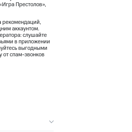
скидки
Все товары
«Игра Престолов»,
а рекомендаций,
дним аккаунтом.
ератора: слушайте
узьями в приложении
ьзуйтесь выгодными
у от спам-звонков