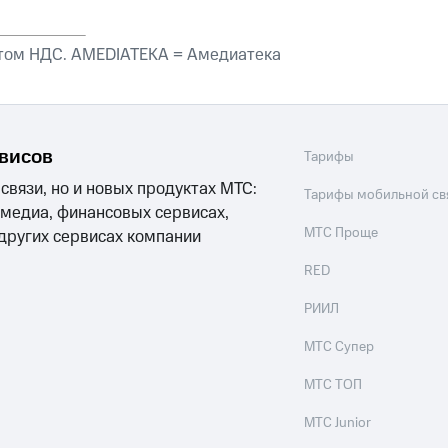
етом НДС. AMEDIATEKA = Амедиатека
рвисов
Тарифы
 связи, но и новых продуктах МТС:
Тарифы мобильной св
 медиа, финансовых сервисах,
МТС Проще
 других сервисах компании
RED
РИИЛ
МТС Супер
МТС ТОП
МТС Junior