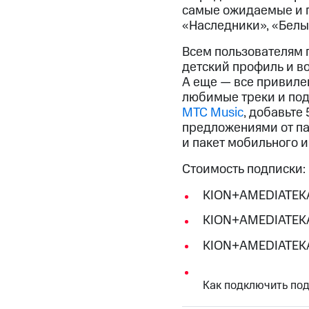
Смартфоны
Наушники и колонки
Умн
самые ожидаемые и п
Скидка 30% на связь
«Наследники», «Белый
Тарифы RED, РИИЛ и МТС Супер дешев
Всем пользователям
детский профиль и во
Обзоры товаров
А еще — все привил
любимые треки и под
Скидки до 40%
МТС Music
, добавьте
предложениями от пар
на смартфоны
и пакет мобильного и
при покупке со связью МТС
Стоимость подписки:
KION+AMEDIATEKA
KION+AMEDIATEKA
KION+AMEDIATEKA
Как подключить под