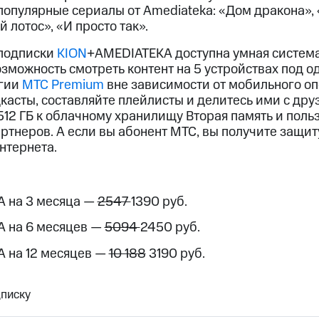
ые часы и трекеры
Умный дом
Планшеты
Акции и 
опулярные сериалы от Amediateka: «Дом дракона», 
 лотос», «И просто так».
ле при оплате с карты МТС Деньги
 подписки
KION
+AMEDIATEKA доступна умная систем
зможность смотреть контент на 5 устройствах под о
егии
МТС Premium
вне зависимости от мобильного оп
касты, составляйте плейлисты и делитесь ими с др
 512 ГБ к облачному хранилищу Вторая память и пол
тнеров. А если вы абонент МТС, вы получите защит
нтернета.
 на 3 месяца —
2547
1390 руб.
 на 6 месяцев —
5094
2450 руб.
 на 12 месяцев —
10 188
3190 руб.
писку