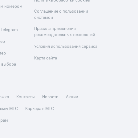
Политика обработки cookies
оим номером
Соглашение о пользовании
системой
Правила применения
 Telegram
рекомендательных технологий
мер
Условия использования сервиса
мер
Карта сайта
 выбора
ржка
Контакты
Новости
Акции
стемы МТС
Карьера в МТС
орам