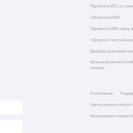
Перейти в МТС со св
Оформить eSIM
Оформить SIM-карту в
Оформить чистый но
Выбрать красивый но
Больше возможностей
номера
О компании
Подде
Карта салонов экоси
Акционерам и инвест