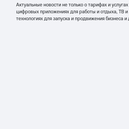
Смартфоны
Наушники и колонки
Умн
Актуальные новости не только о тарифах и услугах
Скидка 30% на связь
цифровых приложениях для работы и отдыха, ТВ и
технологиях для запуска и продвижения бизнеса и
Тарифы RED, РИИЛ и МТС Супер дешев
Обзоры товаров
Скидки до 40%
на смартфоны
при покупке со связью МТС