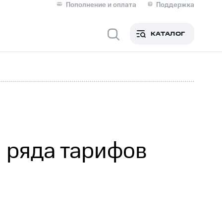
Пополнение и оплата
Поддержка
Скидка 30% на связь
Личные кабинеты
КАТАЛОГ
Мобильная связь
IM-карта для иностранцев
M
Для дома
 ряда тарифов
Сервисы и подписки