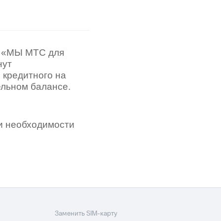
фитнес
Приложения от МТС
Приложения
ы «МЫ МТС для
нут
Финансы
 кредитного на
ельном балансе.
и необходимости
угого оператора
Оплата
Заменить SIM-карту
Интернет-магазин