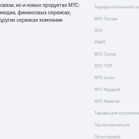
ые часы и трекеры
Умный дом
Планшеты
Акции и 
 связи, но и новых продуктах МТС:
Тарифы мобильной св
 медиа, финансовых сервисах,
МТС Проще
 других сервисах компании
ле при оплате с карты МТС Деньги
RED
РИИЛ
МТС Супер
МТС ТОП
МТС Junior
МТС Мудрый
МТС Налегке
Тарифы для спутников
Год на максимуме
Полугодовой