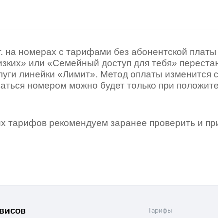
услуги, доступ к геолокации
услуги, доступ к геолокации
пасность
Финансы
Детям и родителям
Здоровье и 
ive
Гудок
Мой МТС
Все приложения
г. на номерах с тарифами без абонентской плат
изких» или «Семейный доступ для тебя» переста
 в нашем приложении
луги линейки «Лимит». Метод оплаты изменится с
аться номером можно будет только при положит
ive
Гудок
Мой МТС
Все приложения
Инвестиции
х тарифов рекомендуем заранее проверить и пр
ход 15%
ер МТС
Настройки автоплатежа
Пополнить номер др
ход 15%
 на карту
МТС Pay
Оплата по QR-коду за границей
рвисов
Тарифы