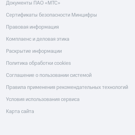
Акции
Документы ПАО «МТС»
Финансы
Условия
Инвестиции
пополнения
Сертификаты безопасности Минцифры
Получайте
Скидка
доход
Правовая информация
30%
онлайн
на связь
Комплаенс и деловая этика
Страхование
Тарифы
Раскрытие информации
Покупка
RED,
полисов
РИИЛ
Политика обработки cookies
онлайн
и МТС Супер
дешевле
Соглашение о пользовании системой
Скидка 30%
при оплате
на связь
с карты
Правила применения рекомендательных технологий
МТС Деньги
С картой
МТС
Условия использования сервиса
Обзоры
Деньги
товаров
Карта сайта
МТС
Скидки
Накопления
до 40%
на смартфоны
Откладывайте