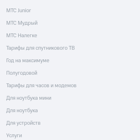
Семейная
группа
МТС Junior
Спутниковое
Скидка
ТВ
МТС Мудрый
на тарифы,
общие
Услуги
МТС Налегке
подписки
и услуги,
Поддержка
Тарифы для спутникового ТВ
доступ
к геолокации
висы и подписки
Год на максимуме
МТС
Сертификаты
Premium
безопасности
Полугодовой
Подписка
Всё
Тарифы для часов и модемов
на гигабайты
под
интернета,
рукой
фильмы,
Для ноутбука мини
музыка
в Мой МТС
и многое
Для ноутбука
другое
Посмотрите,
что
Для устройств
Семейная
полезного
группа
есть
Услуги