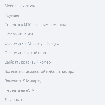
в нашем
Скидка
приложении
Мобильная связь
на тарифы,
общие
КИОН
Роуминг
подписки
и услуги,
КИОН
Перейти в МТС со своим номером
доступ
Музыка
к геолокации
Оформить eSIM
КИОН
Кино,
Строки
музыка,
Оформить SIM-карту в Telegram
книги
Live
и не
Оформить чистый номер
только
Гудок
Выбрать красивый номер
Безопасность
Мой
МТС
Больше возможностей выбора номера
Финансы
Все
Заменить SIM-карту
Детям
приложения
и родителям
Перейти на eSIM
Инвестиции
Здоровье
Для дома
и фитнес
Получайте