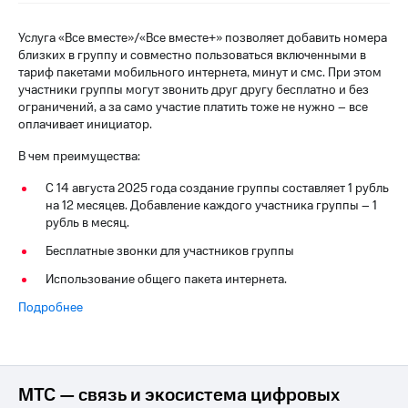
на связь
Услуга «Все вместе»/«Все вместе+» позволяет добавить номера
Роуминг
Тарифы
близких в группу и совместно пользоваться включенными в
RED,
тариф пакетами мобильного интернета, минут и смс. При этом
Семейная
РИИЛ
участники группы могут звонить друг другу бесплатно и без
группа
и МТС
ограничений, а за само участие платить тоже не нужно – все
Супер
оплачивает инициатор.
Заказать
дешевле
SIM-
при
В чем преимущества:
карту
оплате
с карты
С 14 августа 2025 года создание группы составляет 1 рубль
Оформить
МТС
на 12 месяцев. Добавление каждого участника группы – 1
eSIM
Деньги
рубль в месяц.
Бесплатные звонки для участников группы
SIM-
Спутниковое ТВ
карта
Использование общего пакета интернета.
для
Выберите
иностранцев
Подробнее
и подключите
ТВ
Оформить
с выгодным
чистый
тарифом
номер
МТС — связь и экосистема цифровых