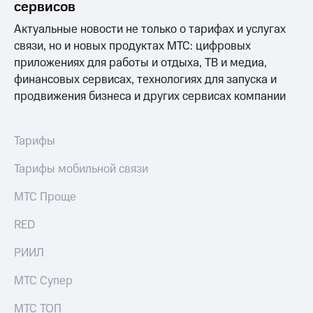
Интернет,
Выбрать
сервисов
ТВ и телефон
красивый
для дома
Актуальные новости не только о тарифах и услугах
номер
связи, но и новых продуктах МТС: цифровых
Заменить
приложениях для работы и отдыха, ТВ и медиа,
Личный
SIM-
финансовых сервисах, технологиях для запуска и
кабинет
карту
спутникового
продвижения бизнеса и других сервисах компании
ТВ
Перейти
Скачать
на
приложение
eSIM
Тарифы
Мой
МТС
Для дома
Тарифы мобильной связи
МТС
Спутниковое ТВ
Premium
Выберите
МТС Проще
и подключите
Подписка
ТВ
RED
на гигабайты
с выгодным
интернета,
тарифом
фильмы,
РИИЛ
музыка
и многое
Интернет,
МТС Супер
другое
ТВ и телефон
для дома
МТС ТОП