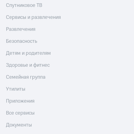
доход
Спутниковое ТВ
Приложения
онлайн
от МТС
Сервисы и развлечения
Страхование
Акции
Развлечения
Покупка
Приложения
полисов
КИОН
Безопасность
онлайн
КИОН
Скидка 30%
Детям и родителям
Музыка
на связь
Здоровье и фитнес
КИОН
С картой
Строки
МТС
Семейная группа
Деньги
Live
Утилиты
МТС
Накопления
Гудок
Приложения
Откладывайте
Мой
Все сервисы
деньги
МТС
и получайте
доход 15%
Документы
Все
приложения