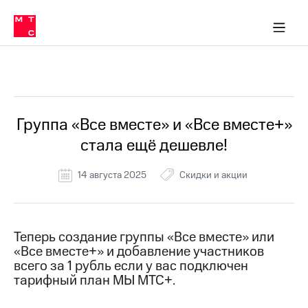
Перенести
ка 30% на связь
обильная связь
Сервисы и подписки
Интернет-магазин
Для дома
Скидка 30% на связь
Личные кабинеты
Финансы
Приложения
номер
ичные кабинеты
в МТС
Мобильная
связь
Все Новости
Тарифы
Интернет
и
ТВ
Услуги
Группа «Все вместе» и «Все вместе+»
Спутниковое
стала ещё дешевле!
ТВ
Роуминг
МТС
14 августа 2025
Скидки и акции
Деньги
Личный
кабинет
Мобильная связь
Скачать
Перенести
Теперь создание группы «Все вместе» или
приложение
номер
«Все вместе+» и добавление участников
Мой
в МТС
МТС
всего за 1 рубль если у вас подключен
Акции
тарифный план МЫ МТС+.
Тарифы
Скидка 30%
Услуги