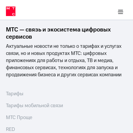
Перенести
ка 30% на связь
обильная связь
Сервисы и подписки
Интернет-магазин
Для дома
Скидка 30% на связь
Личные кабинеты
Финансы
Приложения
номер
ичные кабинеты
в МТС
Мобильная
связь
МТС — связь и экосистема цифровых
Тарифы
Интернет
сервисов
и
Актуальные новости не только о тарифах и услугах
ТВ
Услуги
связи, но и новых продуктах МТС: цифровых
Спутниковое
приложениях для работы и отдыха, ТВ и медиа,
ТВ
финансовых сервисах, технологиях для запуска и
Роуминг
продвижения бизнеса и других сервисах компании
МТС
Деньги
Личный
кабинет
Мобильная связь
Тарифы
Скачать
Перенести
приложение
номер
Тарифы мобильной связи
Мой
в МТС
МТС
МТС Проще
Акции
Тарифы
RED
Скидка 30%
Услуги