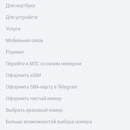
Выбрать
ТВ и телефон
Для ноутбука
красивый
для дома
номер
Для устройств
Личный
Заменить
кабинет
SIM-
Услуги
спутникового
карту
ТВ
Скачать
Мобильная связь
Перейти
приложение
на
Мой
Роуминг
eSIM
МТС
МТС
Перейти в МТС со своим номером
Для дома
Premium
Спутниковое ТВ
Оформить eSIM
Выберите
Подписка
и подключите
на гигабайты
Оформить SIM-карту в Telegram
ТВ
интернета,
с выгодным
фильмы,
Оформить чистый номер
тарифом
музыка
и многое
Выбрать красивый номер
Интернет,
другое
ТВ и телефон
Семейная
Больше возможностей выбора номера
для дома
группа