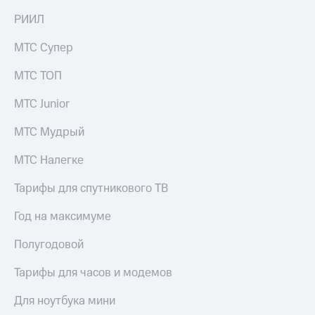
на связь
РИИЛ
Роуминг
Тарифы
МТС Супер
RED,
Семейная
РИИЛ
МТС ТОП
группа
и МТС
Супер
МТС Junior
Заказать
дешевле
SIM-
при
карту
МТС Мудрый
оплате
с карты
Оформить
МТС
МТС Налегке
eSIM
Деньги
Тарифы для спутникового ТВ
SIM-
Спутниковое ТВ
карта
Год на максимуме
для
Выберите
иностранцев
и подключите
Полугодовой
ТВ
Оформить
с выгодным
Тарифы для часов и модемов
чистый
тарифом
номер
Для ноутбука мини
Интернет,