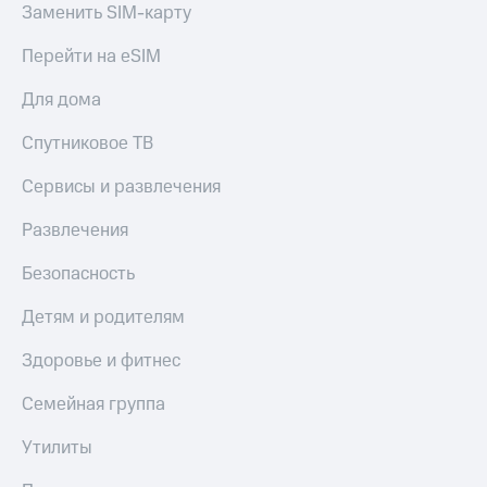
Заменить SIM-карту
Спутниковое
Скидка
ТВ
на тарифы,
Перейти на eSIM
общие
Услуги
подписки
и услуги,
Для дома
Поддержка
доступ
к геолокации
Спутниковое ТВ
Сертификаты
висы и подписки
МТС
безопасности
Сервисы и развлечения
Premium
Всё
Развлечения
Подписка
под
на гигабайты
рукой
Безопасность
интернета,
в Мой МТС
фильмы,
Детям и родителям
музыка
Посмотрите,
и многое
что
Здоровье и фитнес
другое
полезного
Семейная
есть
Семейная группа
группа
в нашем
приложении
Утилиты
Скидка
на тарифы,
КИОН