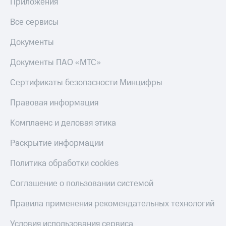
общие
Приложения
подписки
КИОН
и услуги,
Все сервисы
Музыка
доступ
к геолокации
Документы
КИОН
Кино,
Строки
музыка,
Документы ПАО «МТС»
книги
Live
и не
Сертификаты безопасности Минцифры
только
Гудок
Правовая информация
Безопасность
Мой
МТС
Комплаенс и деловая этика
Финансы
Все
Раскрытие информации
Детям
приложения
и родителям
Политика обработки cookies
Инвестиции
Здоровье
Соглашение о пользовании системой
и фитнес
Получайте
доход
Приложения
Правила применения рекомендательных технологий
онлайн
от МТС
Страхование
Условия использования сервиса