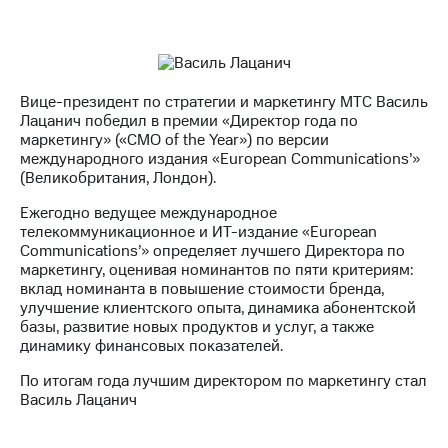
Раскрытие
информации
Информация
акционерам
Документы
ПАО
Вице-президент по стратегии и маркетингу МТС Василь
"МТС"
Лацанич победил в премии «Директор года по
Собрания
маркетингу» («CMO of the Year») по версии
акционеров
международного издания «European Communications’»
Личный
(Великобритания, Лондон).
кабинет
акционера
Ежегодно ведущее международное
Акционерный
телекоммуникационное и ИТ-издание «European
капитал
Communications’» определяет лучшего Директора по
Контроль
маркетингу, оценивая номинантов по пяти критериям:
и
вклад номинанта в повышение стоимости бренда,
аудит
улучшение клиентского опыта, динамика абонентской
Рынок
базы, развитие новых продуктов и услуг, а также
акций
динамику финансовых показателей.
По итогам года лучшим директором по маркетингу стал
Описание
Василь Лацанич
Программа
приобретения
Порядок