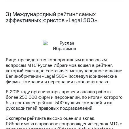
выкупа
акций
3) Международный рейтинг самых
Дивиденды
эффективных юристов «Legal 500»
Рынок
облигаций
Описание
Еврооблигации-2023
Уведомление
о
погашении
Вице-президент по корпоративным и правовым
именных
вопросам МТС Руслан Ибрагимов вошел в рейтинг,
облигаций
который ежегодно составляет международное издание
Другое
Великобритании «Legal 500», исследуя юридические
фирмы, компании и персоналии в области права.
Регистратор
Реквизиты
В 2016 году организаторы провели анализ работы
Контакты
более 250 000 фирм и персоналий, по итогам которого
йчивое развитие
был составлен рейтинг 500 лучших компаний и их
руководителей правовых подразделений.
и деловая этика
На главную
Эксперты рейтинга высоко оценили вклад
Р.Ибрагимова в правовое сопровождение сделок МТС с