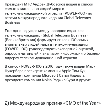
Президент МТС Андрей Дубовсков вошел в список
МТС
самых влиятельных людей мира в
о технологиях
телекоммуникационной отрасли «POWER-100» по
версии международного издания Global Telecoms
Достижения
Business
Интервью
Ежегодно ведущее международное издание о
телекоммуникациях «Global Telecoms Business»
Финансовая
(Великобритания) формирует список 100 самых
отчетность
влиятельных людей мира в телекоммуникациях
(POWER-100), руководствуясь экспертной оценкой,
Контакты
опросом читателей и анализом информации о бизнес-
лидерах телекоммуникационной отрасли.
Новости
В список POWER-100 в 2016 году также вошли Марк
в
Цукерберг, президент компании Apple Тим Кук,
регионе
президент компании Microsoft Сатья Наделла,
президент компании Nokia Раджив Сури и другие.
м и акционерам
Корпоративное
управление
Корпоративный
2) Международная премия «CMO of the Year»
секретарь