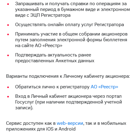
Запрашивать и получать справки по операциям за
указанный период в бумажном виде и электронном
МТС
виде с ЭЦП Регистратора
о технологиях
Осуществлять онлайн оплату услуг Регистратора
Достижения
Принимать участие в общем собрании акционеров
Интервью
путем заполнения электронной формы бюллетеня
на сайте АО «Реестр»
Финансовая
Подтверждать актуальность ранее
отчетность
предоставленных Анкетных данных
Контакты
Варианты подключения к Личному кабинету акционера:
Новости
в
Обратиться лично к регистратору
АО «Реестр»
регионе
Вход в Личный кабинет акционера через портал
Госуслуг (при наличии подтвержденной учетной
м и акционерам
записи).
Корпоративное
управление
Сервис доступен как в
web-версии
, так и в мобильных
Корпоративный
приложениях для iOS и Android
секретарь