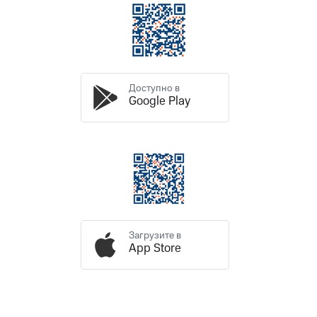
Раскрытие
информации
Информация
акционерам
Документы
ПАО
"МТС"
Доступно в
Собрания
Google Play
акционеров
Личный
кабинет
акционера
Акционерный
капитал
Контроль
и
аудит
Рынок
Загрузите в
акций
App Store
Описание
Программа
приобретения
Порядок