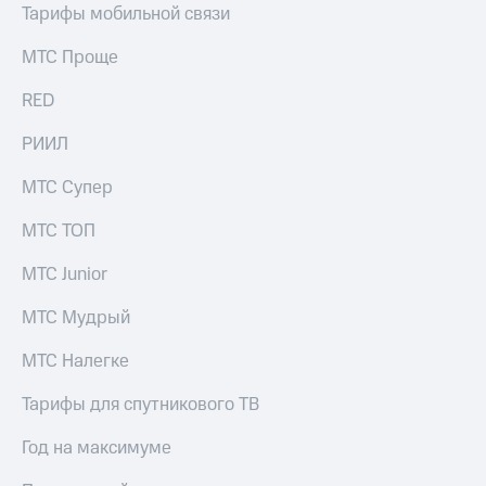
Тарифы мобильной связи
МТС Проще
RED
РИИЛ
МТС Супер
МТС ТОП
МТС Junior
МТС Мудрый
МТС Налегке
Тарифы для спутникового ТВ
Год на максимуме