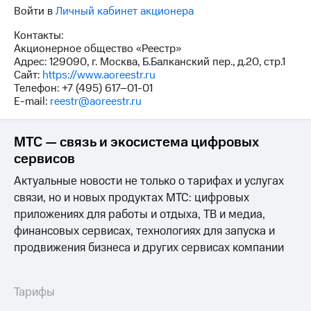
выкупа
Войти в
Личный кабинет акционера
акций
Дивиденды
Контакты:
Рынок
Акционерное общество «Реестр»
облигаций
Адрес: 129090, г. Москва, Б.Балканский пер., д.20, стр.1
Сайт:
https://www.aoreestr.ru
Описание
Телефон: +7 (495) 617–01-01
Еврооблигации-2023
E-mail:
reestr@aoreestr.ru
Уведомление
о
МТС — связь и экосистема цифровых
погашении
именных
сервисов
облигаций
Другое
Актуальные новости не только о тарифах и услугах
связи, но и новых продуктах МТС: цифровых
Регистратор
приложениях для работы и отдыха, ТВ и медиа,
Реквизиты
финансовых сервисах, технологиях для запуска и
Контакты
продвижения бизнеса и других сервисах компании
йчивое развитие
и деловая этика
На главную
Тарифы