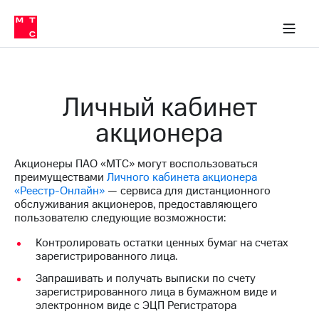
О
сторам и акционерам
Комплаенс и деловая этика
Устойчивое развитие
Медиа-центр
О МТС
О МТС
На главную
компании
О
компании
Стратегия
Стратегия
Карьера
Личный кабинет
в МТС
Карьера
в МТС
акционера
Пресс-
релизы
История
компании
Акционеры ПАО «МТС» могут воспользоваться
МТС
преимуществами
Личного кабинета акционера
о технологиях
Руководство
«Реестр-Онлайн»
— сервиса для дистанционного
региона
обслуживания акционеров, предоставляющего
пользователю следующие возможности:
Правовая
информация
Контролировать остатки ценных бумаг на счетах
зарегистрированного лица.
Контакты
Запрашивать и получать выписки по счету
Медиа-центр
зарегистрированного лица в бумажном виде и
Пресс-
электронном виде с ЭЦП Регистратора
релизы