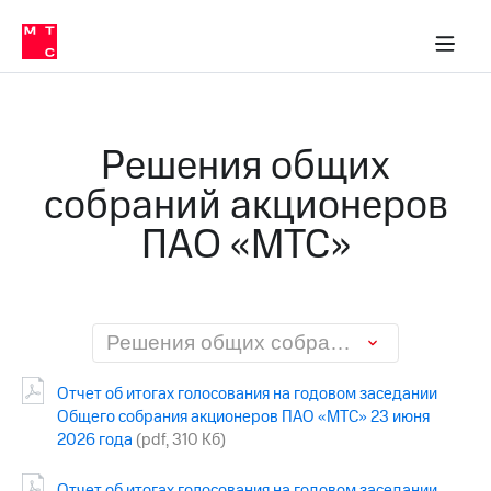
О
сторам и акционерам
Комплаенс и деловая этика
Устойчивое развитие
Медиа-центр
О МТС
О МТС
На главную
компании
О
компании
Стратегия
Стратегия
Карьера
Решения общих
в МТС
Карьера
в МТС
собраний акционеров
Пресс-
релизы
История
ПАО «МТС»
компании
МТС
о технологиях
Руководство
региона
Правовая
Решения общих собраний акционеров ПАО «МТС»
информация
Отчет об итогах голосования на годовом заседании
Контакты
Общего собрания акционеров ПАО «МТС» 23 июня
2026 года
(pdf, 310 Кб)
Медиа-центр
Пресс-
релизы
Отчет об итогах голосования на годовом заседании