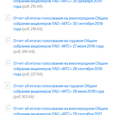
собрании акционеров ПАО «МТС» 30 декабря 2019
выкупа
года
(pdf, 215 Кб)
акций
Дивиденды
Рынок
Отчет об итогах голосования на внеочередном Общем
облигаций
собрании акционеров ПАО «МТС» 30 сентября 2019
года
(pdf, 218 Кб)
Описание
Еврооблигации-2023
Отчет об итогах голосования на годовом Общем
Уведомление
собрании акционеров ПАО «МТС» 27 июня 2019 года
о
(pdf, 240 Кб)
погашении
именных
облигаций
Отчет об итогах голосования на внеочередном Общем
Другое
собрании акционеров ПАО «МТС» 28 сентября 2018
года
(pdf, 227 Кб)
Регистратор
Реквизиты
Контакты
Отчет об итогах голосования на годовом Общем
йчивое развитие
собрании акционеров ПАО «МТС» 28 июня 2018 года
и деловая этика
(pdf, 163 Кб)
На главную
Отчет об итогах голосования на внеочередном Общем
собрании акционеров ПАО «МТС» 29 сентября 2017