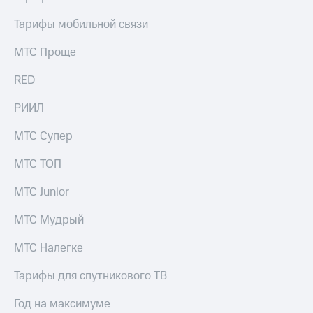
Тарифы мобильной связи
МТС Проще
RED
РИИЛ
МТС Супер
МТС ТОП
МТС Junior
МТС Мудрый
МТС Налегке
Тарифы для спутникового ТВ
Год на максимуме