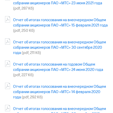
Раскрытие
собрании акционеров ПАО «МТС» 23 июня 2021 года
информации
(pdf, 287 Кб)
Информация
акционерам
Отчет об итогах голосования на внеочередном Общем
Документы
ПАО
собрании акционеров ПАО «МТС» 15 февраля 2021 года
"МТС"
(pdf, 250 Кб)
Собрания
акционеров
Отчет об итогах голосования на внеочередном Общем
Личный
собрании акционеров ПАО «МТС» 30 сентября 2020
кабинет
года
(pdf, 211 Кб)
акционера
Акционерный
капитал
Отчет об итогах голосования на годовом Общем
Контроль
собрании акционеров ПАО «МТС» 24 июня 2020 года
и
(pdf, 227 Кб)
аудит
Рынок
Отчет об итогах голосования на внеочередном Общем
акций
собрании акционеров ПАО «МТС» 14 февраля 2020
Описание
года
(pdf, 292 Кб)
Программа
приобретения
Отчет об итогах голосования на внеочередном Общем
Порядок