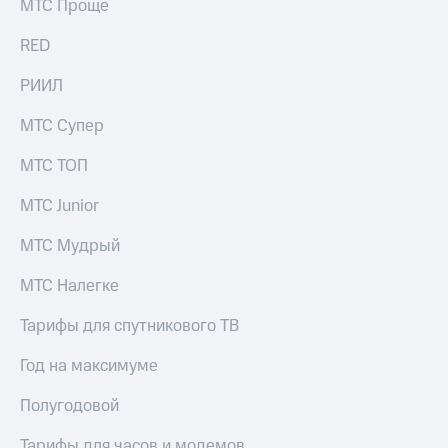
МТС Проще
RED
РИИЛ
МТС Супер
МТС ТОП
МТС Junior
МТС Мудрый
МТС Налегке
Тарифы для спутникового ТВ
Год на максимуме
Полугодовой
Тарифы для часов и модемов