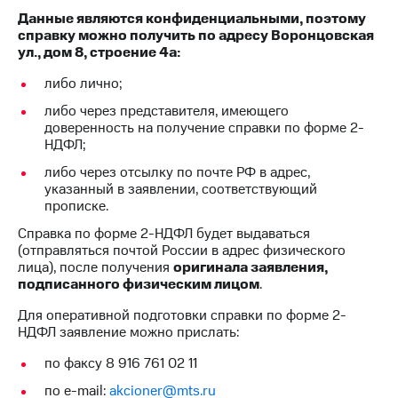
Раскрытие
Данные являются конфиденциальными, поэтому
информации
справку можно получить по адресу Воронцовская
Информация
ул., дом 8, строение 4а:
акционерам
Документы
либо лично;
ПАО
"МТС"
либо через представителя, имеющего
Собрания
доверенность на получение справки по форме 2-
акционеров
НДФЛ;
Личный
либо через отсылку по почте РФ в адрес,
кабинет
указанный в заявлении, соответствующий
акционера
прописке.
Акционерный
капитал
Справка по форме 2-НДФЛ будет выдаваться
Контроль
(отправляться почтой России в адрес физического
и
лица), после получения
оригинала заявления,
аудит
подписанного физическим лицом
.
Рынок
акций
Для оперативной подготовки справки по форме 2-
НДФЛ заявление можно прислать:
Описание
Программа
по факсу 8 916 761 02 11
приобретения
по e-mail:
akcioner@mts.ru
Порядок