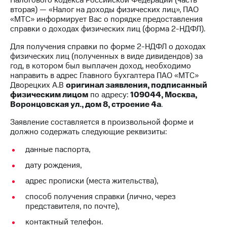
вторая) — «Налог на доходы физических лиц», ПАО
МТС
«МТС» информирует Вас о порядке предоставления
о технологиях
справки о доходах физических лиц (форма 2-НДФЛ).
Достижения
Для получения справки по форме 2-НДФЛ о доходах
физических лиц (полученных в виде дивидендов) за
Интервью
год, в котором был выплачен доход, необходимо
направить в адрес Главного бухгалтера ПАО «МТС»
Финансовая
Дворецких А.В
оригинал заявления, подписанный
отчетность
физическим лицом
по адресу:
109044, Москва,
Воронцовская ул., дом 8, строение 4а
.
Контакты
Заявление составляется в произвольной форме и
должно содержать следующие реквизиты:
Новости
в
данные паспорта,
регионе
дату рождения,
м и акционерам
адрес прописки (места жительства),
Корпоративное
управление
способ получения справки (лично, через
представителя, по почте),
Корпоративный
секретарь
контактный телефон.