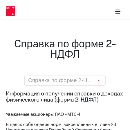
О
сторам и акционерам
Комплаенс и деловая этика
Устойчивое развитие
Медиа-центр
О МТС
О МТС
На главную
компании
О
компании
Стратегия
Стратегия
Карьера
Справка по форме 2-
в МТС
Карьера
в МТС
НДФЛ
Пресс-
релизы
История
компании
МТС
о технологиях
Руководство
региона
Справка по форме 2-НДФЛ
Правовая
Информация о получении справки о доходах
информация
физического лица (форма 2-НДФЛ)
Контакты
Уважаемые акционеры ПАО «МТС»!
Медиа-центр
Пресс-
В целях соблюдения норм, закрепленных в Главе 23
релизы
Налогового кодекса Российской Федерации (часть