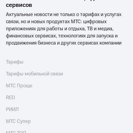
Раскрытие
сервисов
информации
Информация
Актуальные новости не только о тарифах и услугах
акционерам
связи, но и новых продуктах МТС: цифровых
Документы
приложениях для работы и отдыха, ТВ и медиа,
ПАО
"МТС"
финансовых сервисах, технологиях для запуска и
Собрания
продвижения бизнеса и других сервисах компании
акционеров
Личный
кабинет
Тарифы
акционера
Акционерный
Тарифы мобильной связи
капитал
Контроль
МТС Проще
и
аудит
Рынок
RED
акций
РИИЛ
Описание
Программа
МТС Супер
приобретения
Порядок