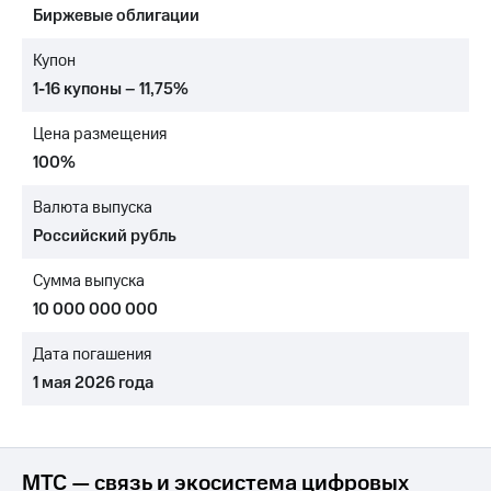
Биржевые облигации
МТС
о технологиях
Купон
1-16 купоны – 11,75%
Достижения
Цена размещения
Интервью
100%
Финансовая
отчетность
Валюта выпуска
Российский рубль
Контакты
Сумма выпуска
Новости
в
10 000 000 000
регионе
Дата погашения
м и акционерам
1 мая 2026 года
Корпоративное
управление
Корпоративный
секретарь
МТС — связь и экосистема цифровых