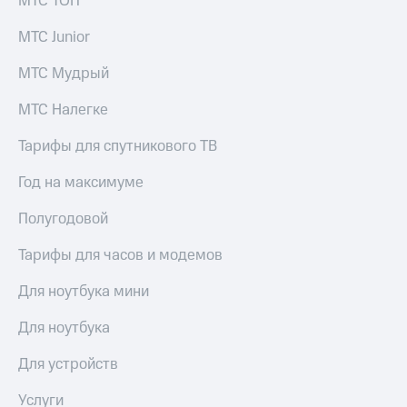
МТС ТОП
выкупа
акций
МТС Junior
Дивиденды
Рынок
МТС Мудрый
облигаций
МТС Налегке
Описание
Еврооблигации-2023
Тарифы для спутникового ТВ
Уведомление
о
Год на максимуме
погашении
именных
Полугодовой
облигаций
Другое
Тарифы для часов и модемов
Регистратор
Реквизиты
Для ноутбука мини
Контакты
йчивое развитие
Для ноутбука
и деловая этика
На главную
Для устройств
Услуги