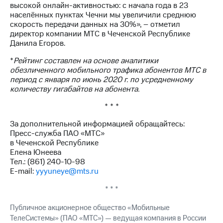
высокой онлайн-активностью: с начала года в 23
выкупа
населённых пунктах Чечни мы увеличили среднюю
акций
скорость передачи данных на 30%», – отметил
Дивиденды
директор компании МТС в Чеченской Республике
Рынок
Данила Егоров.
облигаций
*
Рейтинг составлен на основе аналитики
Описание
обезличенного мобильного трафика абонентов МТС в
Еврооблигации-2023
период с января по июнь 2020 г. по усредненному
Уведомление
количеству гигабайтов на абонента.
о
погашении
* * *
именных
облигаций
За дополнительной информацией обращайтесь:
Другое
Пресс-служба ПАО «МТС»
в Чеченской Республике
Регистратор
Елена Юнеева
Реквизиты
Тел.: (861) 240-10-98
Контакты
E-mail:
yyyuneye@mts.ru
йчивое развитие
и деловая этика
* * *
На главную
Публичное акционерное общество «Мобильные
ТелеСистемы» (ПАО «МТС») — ведущая компания в России