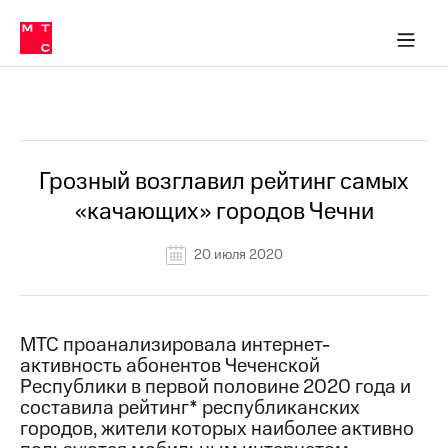
О
сторам и акционерам
Комплаенс и деловая этика
Устойчивое развитие
Медиа-центр
О МТС
О МТС
На главную
компании
О
компании
Стратегия
Стратегия
Все Новости
Карьера
в МТС
Карьера
в МТС
Пресс-
Грозный возглавил рейтинг самых
релизы
История
«качающих» городов Чечни
компании
МТС
о технологиях
Руководство
20 июля 2020
региона
Правовая
информация
МТС проанализировала интернет-
активность абонентов Чеченской
Контакты
Республики в первой половине 2020 года и
составила рейтинг* республиканских
Медиа-центр
Пресс-
городов, жители которых наиболее активно
релизы