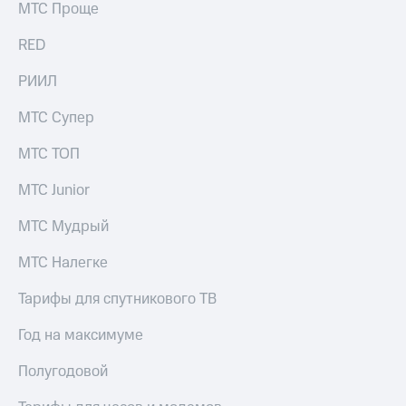
МТС Проще
RED
РИИЛ
МТС Супер
МТС ТОП
МТС Junior
МТС Мудрый
МТС Налегке
Тарифы для спутникового ТВ
Год на максимуме
Полугодовой