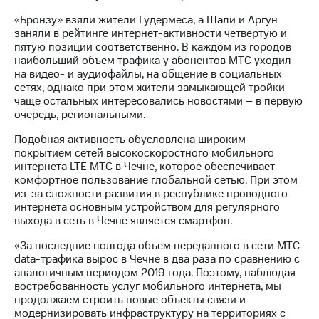
Раскрытие
информации
«Бронзу» взяли жители Гудермеса, а Шали и Аргун
Информация
заняли в рейтинге интернет-активности четвертую и
акционерам
пятую позиции соответственно. В каждом из городов
Документы
наибольший объем трафика у абонентов МТС уходил
ПАО
на видео- и аудиофайлы, на общение в социальных
"МТС"
сетях, однако при этом жители замыкающей тройки
Собрания
чаще остальных интересовались новостями – в первую
акционеров
очередь, региональными.
Личный
кабинет
Подобная активность обусловлена широким
акционера
покрытием сетей высокоскоростного мобильного
Акционерный
интернета LTE МТС в Чечне, которое обеспечивает
капитал
комфортное пользование глобальной сетью. При этом
Контроль
из-за сложности развития в республике проводного
и
интернета основным устройством для регулярного
аудит
выхода в сеть в Чечне является смартфон.
Рынок
«За последние полгода объем переданного в сети МТС
акций
data-трафика вырос в Чечне в два раза по сравнению с
аналогичным периодом 2019 года. Поэтому, наблюдая
Описание
востребованность услуг мобильного интернета, мы
Программа
продолжаем строить новые объекты связи и
приобретения
модернизировать инфраструктуру на территориях с
Порядок