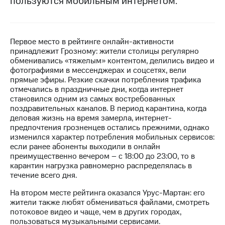
пользуются мобильным интернетом.
МТС
о технологиях
Первое место в рейтинге онлайн-активности
Достижения
принадлежит Грозному: жители столицы регулярно
обменивались «тяжелым» контентом, делились видео и
Интервью
фотографиями в мессенджерах и соцсетях, вели
прямые эфиры. Резкие скачки потребления трафика
Финансовая
отмечались в праздничные дни, когда интернет
отчетность
становился одним из самых востребованных
поздравительных каналов. В период карантина, когда
Контакты
деловая жизнь на время замерла, интернет-
предпочтения грозненцев остались прежними, однако
Новости
изменился характер потребления мобильных сервисов:
в
если ранее абоненты выходили в онлайн
регионе
преимущественно вечером – с 18:00 до 23:00, то в
карантин нагрузка равномерно распределялась в
м и акционерам
течение всего дня.
Корпоративное
управление
На втором месте рейтинга оказался Урус-Мартан: его
жители также любят обмениваться файлами, смотреть
Корпоративный
потоковое видео и чаще, чем в других городах,
секретарь
пользоваться музыкальными сервисами.