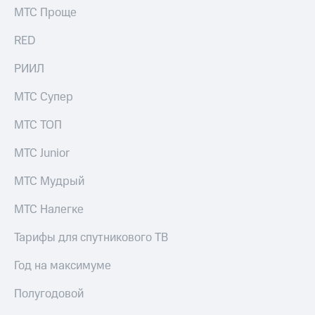
МТС Проще
RED
РИИЛ
МТС Супер
МТС ТОП
МТС Junior
МТС Мудрый
МТС Налегке
Тарифы для спутникового ТВ
Год на максимуме
Полугодовой