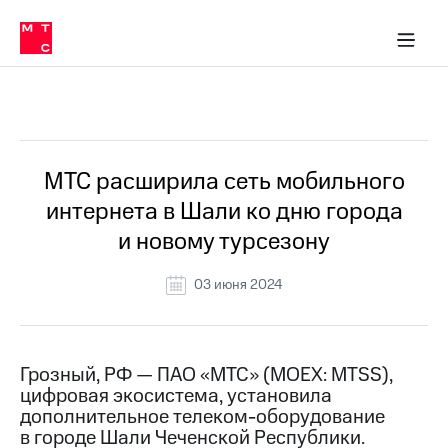
О
сторам и акционерам
Комплаенс и деловая этика
Устойчивое развитие
Медиа-центр
О МТС
О МТС
На главную
компании
О
компании
Стратегия
Стратегия
Все Новости
Карьера
в МТС
Карьера
в МТС
Пресс-
МТС расширила сеть мобильного
релизы
История
интернета в Шали ко дню города
компании
МТС
и новому турсезону
о технологиях
Руководство
региона
03 июня 2024
Правовая
информация
Контакты
Грозный, РФ — ПАО «МТС» (MOEX: MTSS),
цифровая экосистема, установила
Медиа-центр
дополнительное телеком-оборудование
Пресс-
в городе Шали Чеченской Республики.
релизы