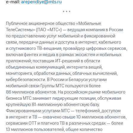
e-mail:
arependiye@mts.ru
выкупа
акций
* * *
Дивиденды
Рынок
Публичное акционерное общество «Мобильные
облигаций
ТелеСистемы» (ПАО «МТС») — ведущая компания в России
по предоставлению услуг мобильной и фиксированной
Описание
связи, передачи данных и доступа в интернет, кабельного
Еврооблигации-2023
Уведомление
и спутникового ТВ-вещания; провайдер цифровых сервисов,
о
включая финтех и медиа в рамках экосистем и мобильных
погашении
приложений; поставщик ИТ-решений в области
именных
объединенных коммуникаций, интернета вещей,
облигаций
мониторинга, обработки данных, облачных вычислений,
Другое
кибербезопасности. В России и Беларуси услугами
мобильной связи Группы МТС пользуются более
Регистратор
86 миллионов абонентов. На российском рынке мобильного
Реквизиты
бизнеса МТС занимает лидирующие позиции, обслуживая
Контакты
крупнейшую 81-миллионную абонентскую базу.
йчивое развитие
Фиксированными услугами МТС — телефонией, доступом
и деловая этика
в интернет и ТВ — охвачено свыше 10 миллионов абонентов,
На главную
сервисами OTT и платного ТВ в различных средах — более
13 миллионов пользователей, общее количество