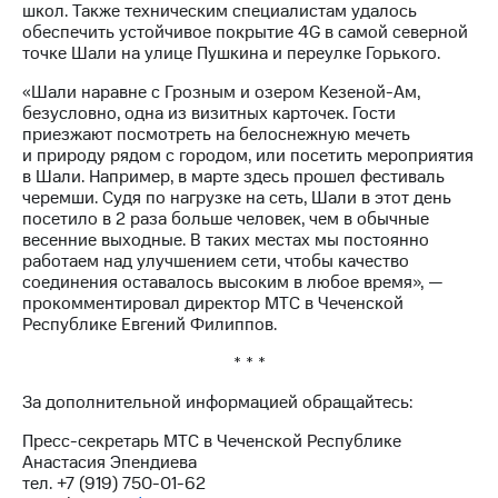
Раскрытие
школ. Также техническим специалистам удалось
информации
обеспечить устойчивое покрытие 4G в самой северной
Информация
точке Шали на улице Пушкина и переулке Горького.
акционерам
Документы
«Шали наравне с Грозным и озером Кезеной-Ам,
ПАО
безусловно, одна из визитных карточек. Гости
"МТС"
приезжают посмотреть на белоснежную мечеть
Собрания
и природу рядом с городом, или посетить мероприятия
акционеров
в Шали. Например, в марте здесь прошел фестиваль
Личный
черемши. Судя по нагрузке на сеть, Шали в этот день
кабинет
посетило в 2 раза больше человек, чем в обычные
акционера
весенние выходные. В таких местах мы постоянно
Акционерный
работаем над улучшением сети, чтобы качество
капитал
соединения оставалось высоким в любое время», —
Контроль
прокомментировал директор МТС в Чеченской
и
Республике Евгений Филиппов.
аудит
Рынок
* * *
акций
За дополнительной информацией обращайтесь:
Описание
Пресс-секретарь МТС в Чеченской Республике
Программа
Анастасия Эпендиева
приобретения
тел. +7 (919) 750-01-62
Порядок