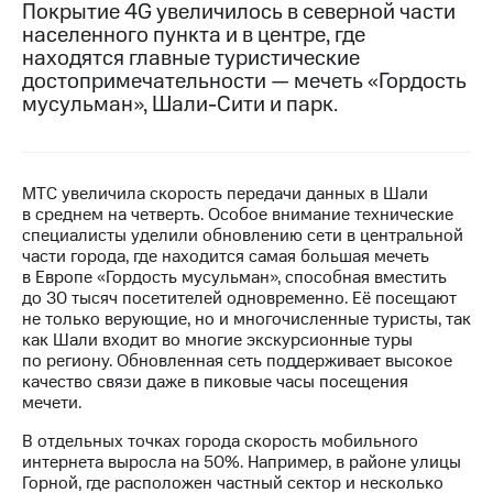
Покрытие 4G увеличилось в северной части
населенного пункта и в центре, где
МТС
находятся главные туристические
о технологиях
достопримечательности — мечеть «Гордость
Достижения
мусульман», Шали-Сити и парк.
Интервью
Финансовая
МТС увеличила скорость передачи данных в Шали
отчетность
в среднем на четверть. Особое внимание технические
специалисты уделили обновлению сети в центральной
Контакты
части города, где находится самая большая мечеть
в Европе «Гордость мусульман», способная вместить
Новости
до 30 тысяч посетителей одновременно. Её посещают
в
не только верующие, но и многочисленные туристы, так
регионе
как Шали входит во многие экскурсионные туры
по региону. Обновленная сеть поддерживает высокое
м и акционерам
качество связи даже в пиковые часы посещения
Корпоративное
мечети.
управление
В отдельных точках города скорость мобильного
Корпоративный
интернета выросла на 50%. Например, в районе улицы
секретарь
Горной, где расположен частный сектор и несколько