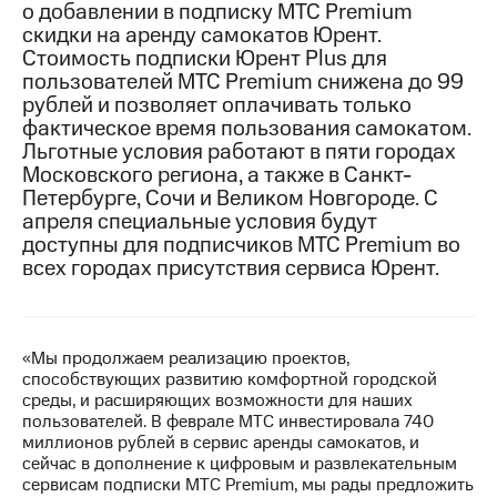
о добавлении в подписку МТС Premium
скидки на аренду самокатов Юрент.
МТС
Стоимость подписки Юрент Plus для
о технологиях
пользователей МТС Premium снижена до 99
Достижения
рублей и позволяет оплачивать только
фактическое время пользования самокатом.
Интервью
Льготные условия работают в пяти городах
Московского региона, а также в Санкт-
Финансовая
Петербурге, Сочи и Великом Новгороде. С
отчетность
апреля специальные условия будут
доступны для подписчиков МТС Premium во
Контакты
всех городах присутствия сервиса Юрент.
Новости
в
регионе
«Мы продолжаем реализацию проектов,
м и акционерам
способствующих развитию комфортной городской
Корпоративное
среды, и расширяющих возможности для наших
управление
пользователей. В феврале МТС инвестировала 740
миллионов рублей в сервис аренды самокатов, и
Корпоративный
сейчас в дополнение к цифровым и развлекательным
секретарь
сервисам подписки МТС Premium, мы рады предложить