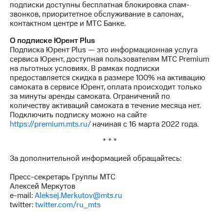
подписки доступны бесплатная блокировка спам-
выкупа
звонков, приоритетное обслуживание в салонах,
акций
контактном центре и МТС Банке.
Дивиденды
Рынок
О подписке Юрент Plus
облигаций
Подписка Юрент Plus — это информационная услуга
сервиса Юрент, доступная пользователям МТС Premium
Описание
на льготных условиях. В рамках подписки
Еврооблигации-2023
предоставляется скидка в размере 100% на активацию
Уведомление
самоката в сервисе Юрент, оплата происходит только
о
за минуты аренды самоката. Ограничений по
погашении
количеству активаций самоката в течение месяца нет.
именных
Подключить подписку можно на сайте
облигаций
https://premium.mts.ru/
начиная с 16 марта 2022 года.
Другое
* * *
Регистратор
Реквизиты
За дополнительной информацией обращайтесь:
Контакты
йчивое развитие
Пресс-секретарь Группы МТС
и деловая этика
Алексей Меркутов
На главную
e-mail:
Aleksej.Merkutov@mts.ru
twitter:
twitter.com/ru_mts