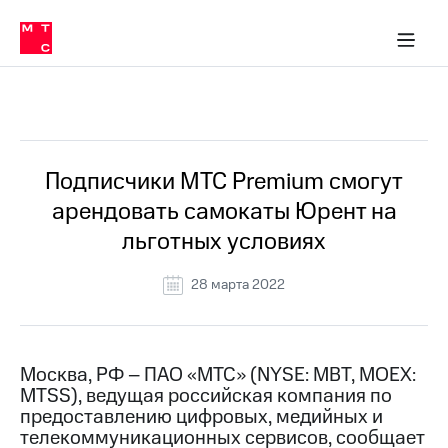
О
сторам и акционерам
Комплаенс и деловая этика
Устойчивое развитие
Медиа-центр
О МТС
О МТС
На главную
компании
О
компании
Стратегия
Стратегия
Все Новости
Карьера
в МТС
Карьера
в МТС
Пресс-
Подписчики МТС Premium смогут
релизы
История
арендовать самокаты Юрент на
компании
МТС
льготных условиях
о технологиях
Руководство
региона
28 марта 2022
Правовая
информация
Контакты
Москва, РФ – ПАО «МТС» (NYSE: MBT, MOEX:
MTSS), ведущая российская компания по
Медиа-центр
предоставлению цифровых, медийных и
Пресс-
телекоммуникационных сервисов, сообщает
релизы