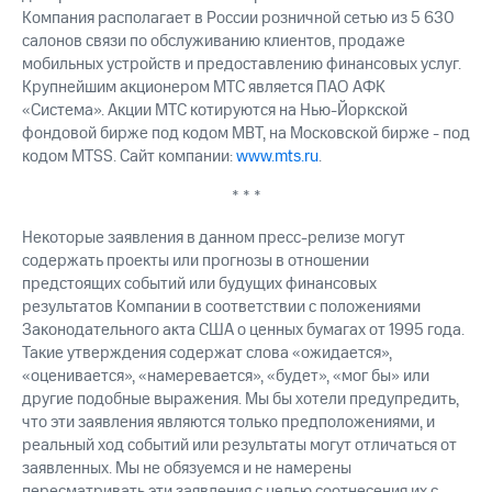
Компания располагает в России розничной сетью из 5 630
салонов связи по обслуживанию клиентов, продаже
мобильных устройств и предоставлению финансовых услуг.
Крупнейшим акционером МТС является ПАО АФК
«Система». Акции МТС котируются на Нью-Йоркской
фондовой бирже под кодом MBT, на Московской бирже - под
кодом MTSS. Сайт компании:
www.mts.ru
.
* * *
Некоторые заявления в данном пресс-релизе могут
содержать проекты или прогнозы в отношении
предстоящих событий или будущих финансовых
результатов Компании в соответствии с положениями
Законодательного акта США о ценных бумагах от 1995 года.
Такие утверждения содержат слова «ожидается»,
«оценивается», «намеревается», «будет», «мог бы» или
другие подобные выражения. Мы бы хотели предупредить,
что эти заявления являются только предположениями, и
реальный ход событий или результаты могут отличаться от
заявленных. Мы не обязуемся и не намерены
пересматривать эти заявления с целью соотнесения их с