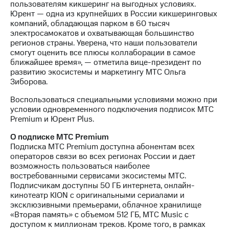
Раскрытие
пользователям кикшеринг на выгодных условиях.
информации
Юрент — одна из крупнейших в России кикшеринговых
Информация
компаний, обладающая парком в 60 тысяч
акционерам
электросамокатов и охватывающая большинство
Документы
регионов страны. Уверена, что наши пользователи
ПАО
смогут оценить все плюсы коллаборации в самое
"МТС"
ближайшее время», — отметила вице-президент по
Собрания
развитию экосистемы и маркетингу МТС Ольга
акционеров
Зиборова.
Личный
кабинет
Воспользоваться специальными условиями можно при
акционера
условии одновременного подключения подписок MTC
Акционерный
Premium и Юрент Plus.
капитал
О подписке МТС Premium
Контроль
Подписка МТС Premium доступна абонентам всех
и
операторов связи во всех регионах России и дает
аудит
возможность пользоваться наиболее
Рынок
востребованными сервисами экосистемы МТС.
акций
Подписчикам доступны 50 ГБ интернета, онлайн-
кинотеатр KION с оригинальными сериалами и
Описание
эксклюзивными премьерами, облачное хранилище
Программа
«Вторая память» с объемом 512 ГБ, МТС Music с
приобретения
доступом к миллионам треков. Кроме того, в рамках
Порядок