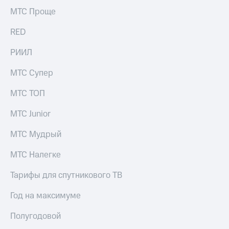
МТС Проще
RED
РИИЛ
МТС Супер
МТС ТОП
МТС Junior
МТС Мудрый
МТС Налегке
Тарифы для спутникового ТВ
Год на максимуме
Полугодовой