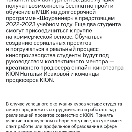
получат возможность бесплатно пройти
МТС
обучение в МШК на долгосрочной
о технологиях
программе «Шоураннер» в предстоящем
2022-2023 учебном году. Еще два студента
Достижения
смогут присоединиться к группе
на коммерческой основе. Обучаться
Интервью
созданию сериальных проектов
и погружаться в реальный процесс
Финансовая
отчетность
кинопроизводства студенты будут под
руководством коллективного ментора —
Контакты
креативного продюсера онлайн-кинотеатра
KION Натальи Исаковой и команды
Новости
продюсеров KION.
в
регионе
м и акционерам
В случае успешного окончания курса четыре студента
Корпоративное
смогут продолжить сотрудничество и работать над
управление
реализацией проектов совместно с KION. Принять
участие в конкурсном отборе могут все, кто уже имеет
Корпоративный
опыт работы или профильное образование в сфере
секретарь