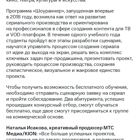
кино, театра, культуры и искусства.
Раскрытие
информации
Программа «Шоураннер», запущенная впервые
Информация
в 2018 году, возникла как ответ на развитие
акционерам
сериального производства и ориентирована
Документы
на профессионалов в сфере создания контента для ТВ
ПАО
и VOD-платформ. В течение одного учебного года
"МТС"
студенты пройдут все этапы разработки сценария,
Собрания
научатся управлять процессом создания сериала
акционеров
от идеи до выхода на экран, решать весь комплекс
Личный
ключевых задач пре-продакшена, презентовать проект,
кабинет
руководить процессом производства, сохраняя
акционера
стилистическое, визуальное и жанровое единство
Акционерный
проекта.
капитал
Контроль
Чтобы получить возможность бесплатного обучения,
и
необходимо отправить сценарную заявку на сериал
аудит
и пройти собеседование. Два абитуриента, успешно
Рынок
прошедших конкурсный отбор, смогут обучаться
акций
бесплатно, еще двое смогут присоединиться к группе
на коммерческой основе.
Описание
Программа
Наталья Исакова, креативный продюсер МТС
приобретения
Медиа/KION:
«Все больше успешных проектов,
Порядок
созданных не по заказу продюсеров, а родившихся