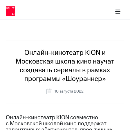
О
сторам и акционерам
Комплаенс и деловая этика
Устойчивое развитие
Медиа-центр
О МТС
О МТС
На главную
компании
О
компании
Стратегия
Стратегия
Все Новости
Карьера
в МТС
Карьера
в МТС
Пресс-
Онлайн-кинотеатр KION и
релизы
История
Московская школа кино научат
компании
МТС
создавать сериалы в рамках
о технологиях
Руководство
программы «Шоураннер»
региона
Правовая
10 августа 2022
информация
Контакты
Онлайн-кинотеатр KION совместно
Медиа-центр
с Московской школой кино поддержат
Пресс-
релизы
талантливых абитуриентов: двое лучших