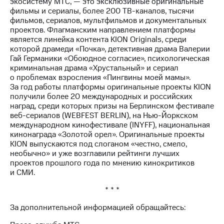
экосистему МТС, — это эксклюзивные оригинальные
фильмы и сериалы, более 200 ТВ-каналов, тысячи
фильмов, сериалов, мультфильмов и документальных
проектов. Флагманским направлением платформы
является линейка контента KION Originals, среди
которой драмеди «Почка», детективная драма Валерии
Гай Германики «Обоюдное согласие», психологическая
криминальная драма «Хрустальный» и сериал
о проблемах взросления «Пингвины моей мамы».
За год работы платформы оригинальные проекты KION
получили более 20 международных и российских
наград, среди которых призы на Берлинском фестивале
веб-сериалов (WEBFEST BERLIN), на Нью-Йоркском
международном кинофестивале (INYFF), национальная
кинонаграда «Золотой орел». Оригинальные проекты
KION выпускаются под слоганом «честно, смело,
необычно» и уже возглавили рейтинги лучших
проектов прошлого года по мнению кинокритиков
и СМИ.
* * *
За дополнительной информацией обращайтесь: