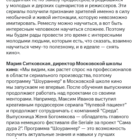
выкупа
у молодых и дерзких сценаристов и режиссеров. Эти
акций
сериалы получили признание зрителей именно в силу
Дивиденды
необычной и живой интонации, которую невозможно
Рынок
имитировать. Ремеслу можно научиться, а вот быть
облигаций
интересным человеком научиться сложнее. Поэтому
мы будем рады провести это время с интересными
Описание
молодыми людьми, которым есть, что сказать, взаимно
Еврооблигации-2023
научиться чему-то полезному, и в идеале — снять
Уведомление
кино».
о
погашении
Мария Ситковская, директор Московской школы
именных
кино:
«Мы видим, как растет спрос на профессионалов
облигаций
в области сериального производства, поэтому
Другое
программу “Шоураннер” в Московской школе кино
мы запускаем не впервые. После обучения выпускники
Регистратор
продолжают работать над проектами со своими
Реквизиты
менторами. Например, Максим Иванов выступил
Контакты
креативным продюсером сериала “Нулевой пациент”
йчивое развитие
и продолжает сотрудничать с компанией “Среда”.
и деловая этика
Выпускница Женя Богомякова — обладатель главного
приза немецкого фестиваля die Seriale за проект “Сама
На главную
дура 2”. Программа “Шоураннер” — это возможность
получить актуальные знания и навыки у лучших