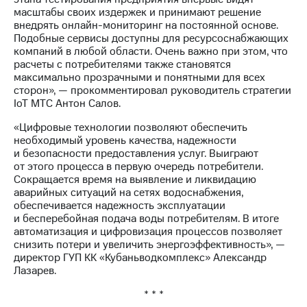
выкупа
масштабы своих издержек и принимают решение
акций
внедрять онлайн-мониторинг на постоянной основе.
Дивиденды
Подобные сервисы доступны для ресурсоснабжающих
Рынок
компаний в любой области. Очень важно при этом, что
облигаций
расчеты с потребителями также становятся
максимально прозрачными и понятными для всех
Описание
сторон», — прокомментировал руководитель стратегии
Еврооблигации-2023
IoT МТС Антон Салов.
Уведомление
о
«Цифровые технологии позволяют обеспечить
погашении
необходимый уровень качества, надежности
именных
и безопасности предоставления услуг. Выиграют
облигаций
от этого процесса в первую очередь потребители.
Другое
Сокращается время на выявление и ликвидацию
аварийных ситуаций на сетях водоснабжения,
Регистратор
обеспечивается надежность эксплуатации
Реквизиты
и бесперебойная подача воды потребителям. В итоге
Контакты
автоматизация и цифровизация процессов позволяет
йчивое развитие
снизить потери и увеличить энергоэффективность», —
и деловая этика
директор ГУП КК «Кубаньводкомплекс» Александр
Лазарев.
На главную
* * *