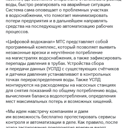
Раскрытие
воды, быстро реагировать на аварийные ситуации.
информации
Система сама оповещает о проблемных участках
Информация
в водоснабжении, что помогает минимизировать
акционерам
потери предприятия и в дальнейшем направлять
Документы
средства на последующую автоматизацию рабочих
ПАО
процессов.
"МТС"
Собрания
«Цифровой водоканал» МТС представляет собой
акционеров
программный комплекс, который позволяет выявить
Личный
незаконные врезки и неучтённое потребление
кабинет
на магистралях водоснабжения, а также зафиксировать
акционера
перепады давления в трубах. Устройства сбора
Акционерный
и передачи данных (УСПД) с существующих счётчиков
капитал
и датчики давления устанавливают в контрольных
Контроль
точках перераспределения воды. Также УСПД
и
монтируются на расходомеры на насосных станциях
аудит
для снятия показаний по общему потреблению воды,
Рынок
вычисления баланса водопотребления, определения
акций
мест максимальных потерь и возможных хищений.
Описание
«Мы идем навстречу компаниям и даем
Программа
им возможность бесплатно протестировать сервисы
приобретения
контроля и автоматизации в деле. Как правило, после
Порядок
этапа тестирования предприятия впервые видят