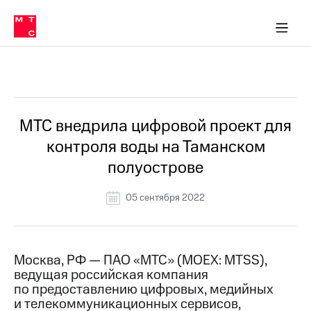
О
сторам и акционерам
Комплаенс и деловая этика
Устойчивое развитие
Медиа-центр
О МТС
О МТС
На главную
компании
О
компании
Стратегия
Стратегия
Все Новости
Карьера
в МТС
Карьера
в МТС
Пресс-
МТС внедрила цифровой проект для
релизы
История
контроля воды на Таманском
компании
МТС
полуострове
о технологиях
Руководство
региона
05 сентября 2022
Правовая
информация
Контакты
Москва, РФ — ПАО «МТС» (MOEX: MTSS),
ведущая российская компания
Медиа-центр
по предоставлению цифровых, медийных
Пресс-
и телекоммуникационных сервисов,
релизы