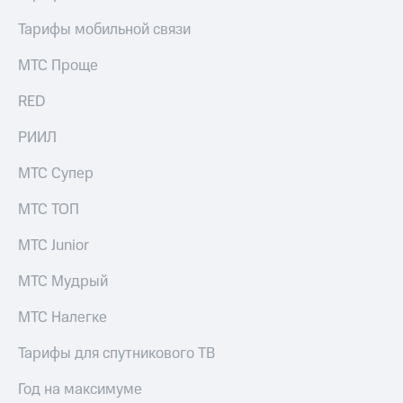
Тарифы мобильной связи
МТС Проще
RED
РИИЛ
МТС Супер
МТС ТОП
МТС Junior
МТС Мудрый
МТС Налегке
Тарифы для спутникового ТВ
Год на максимуме