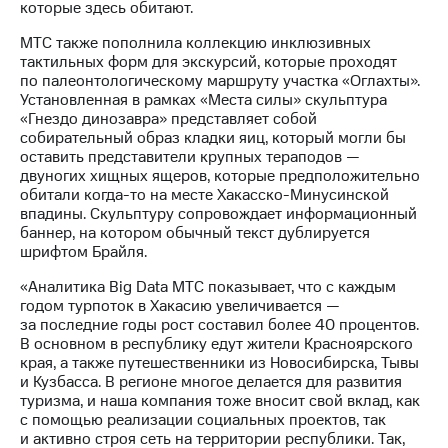
которые здесь обитают.
выкупа
акций
МТС также пополнила коллекцию инклюзивных
Дивиденды
тактильных форм для экскурсий, которые проходят
Рынок
по палеонтологическому маршруту участка «Оглахты».
облигаций
Установленная в рамках «Места силы» скульптура
«Гнездо динозавра» представляет собой
Описание
собирательный образ кладки яиц, который могли бы
Еврооблигации-2023
оставить представители крупных тераподов —
Уведомление
двуногих хищных ящеров, которые предположительно
о
обитали когда-то на месте Хакасско-Минусинской
погашении
впадины. Скульптуру сопровождает информационный
именных
баннер, на котором обычный текст дублируется
облигаций
шрифтом Брайля.
Другое
«Аналитика Big Data МТС показывает, что с каждым
Регистратор
годом турпоток в Хакасию увеличивается —
Реквизиты
за последние годы рост составил более 40 процентов.
Контакты
В основном в республику едут жители Красноярского
йчивое развитие
края, а также путешественники из Новосибирска, Тывы
и деловая этика
и Кузбасса. В регионе многое делается для развития
На главную
туризма, и наша компания тоже вносит свой вклад, как
с помощью реализации социальных проектов, так
и активно строя сеть на территории республики. Так,