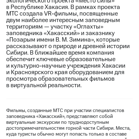
экологического проекта «Место силы»
в Республике Хакасия. В рамках проекта
МТС
МТС создала VR-фильмы, посвященные
о технологиях
двум наиболее интересным заповедным
территориям — участку «Оглахты»
Достижения
заповедника «Хакасский» и заказнику
«Позарым имени В. М. Зимина», которые
Интервью
рассказывают о природе и древней истории
Финансовая
Сибири. В ближайшее время компания
отчетность
обеспечит ключевые образовательные
и культурно-научные учреждения Хакасии
Контакты
и Красноярского края оборудованием для
просмотра образовательных фильмов
Новости
в виртуальной реальности.
в
регионе
м и акционерам
Фильмы, созданные МТС при участии специалистов
Корпоративное
заповедника «Хакасский», представляют собой
управление
виртуальные экскурсии по труднодоступным
достопримечательностям горной части Сибири. Места,
Корпоративный
куда туристы обычно могут попасть только в составе
секретарь