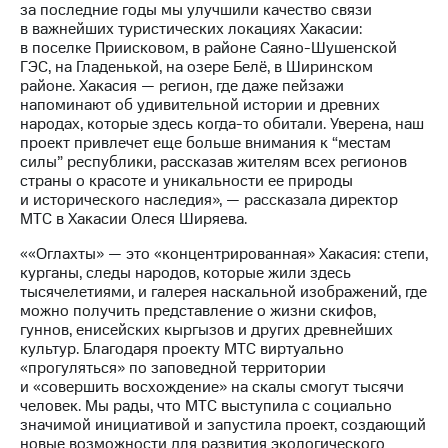
за последние годы мы улучшили качество связи
в важнейших туристических локациях Хакасии:
в поселке Приисковом, в районе Саяно-Шушенской
ГЭС, на Гладенькой, на озере Белё, в Ширинском
районе. Хакасия — регион, где даже пейзажи
напоминают об удивительной истории и древних
народах, которые здесь когда-то обитали. Уверена, наш
проект привлечет еще больше внимания к “местам
силы” республики, рассказав жителям всех регионов
страны о красоте и уникальности ее природы
и исторического наследия», — рассказала директор
МТС в Хакасии Олеся Ширяева.
««Оглахты» — это «концентрированная» Хакасия: степи,
курганы, следы народов, которые жили здесь
тысячелетиями, и галерея наскальной изображений, где
можно получить представление о жизни скифов,
гуннов, енисейских кыргызов и других древнейших
культур. Благодаря проекту МТС виртуально
«прогуляться» по заповедной территории
и «совершить восхождение» на скалы смогут тысячи
человек. Мы рады, что МТС выступила с социально
значимой инициативой и запустила проект, создающий
новые возможности для развития экологического