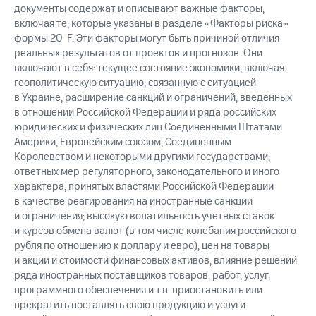
документы содержат и описывают важные факторы,
включая те, которые указаны в разделе «Факторы риска»
формы 20-F. Эти факторы могут быть причиной отличия
реальных результатов от проектов и прогнозов. Они
включают в себя: текущее состояние экономики, включая
геополитическую ситуацию, связанную с ситуацией
в Украине; расширение санкций и ограничений, введенных
в отношении Российской Федерации и ряда российских
юридических и физических лиц Соединенными Штатами
Америки, Европейским союзом, Соединенным
Королевством и некоторыми другими государствами;
ответных мер регуляторного, законодательного и иного
характера, принятых властями Российской Федерации
в качестве реагирования на иностранные санкции
и ограничения; высокую волатильность учетных ставок
и курсов обмена валют (в том числе колебания российского
рубля по отношению к доллару и евро), цен на товары
и акции и стоимости финансовых активов; влияние решений
ряда иностранных поставщиков товаров, работ, услуг,
программного обеспечения и т.п. приостановить или
прекратить поставлять свою продукцию и услуги