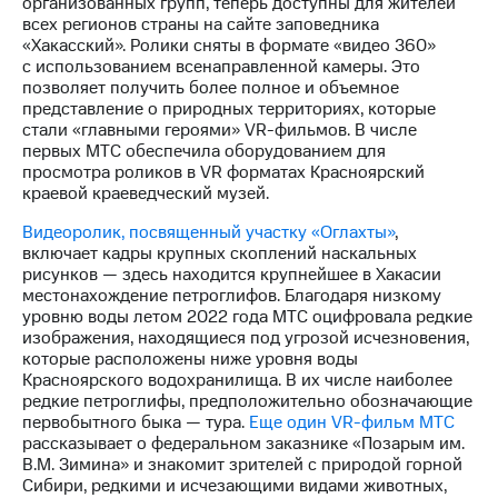
организованных групп, теперь доступны для жителей
Раскрытие
всех регионов страны на сайте заповедника
информации
«Хакасский». Ролики сняты в формате «видео 360»
Информация
с использованием всенаправленной камеры. Это
акционерам
позволяет получить более полное и объемное
Документы
представление о природных территориях, которые
ПАО
стали «главными героями» VR-фильмов. В числе
"МТС"
первых МТС обеспечила оборудованием для
Собрания
просмотра роликов в VR форматах Красноярский
акционеров
краевой краеведческий музей.
Личный
кабинет
Видеоролик, посвященный участку «Оглахты»
,
акционера
включает кадры крупных скоплений наскальных
Акционерный
рисунков — здесь находится крупнейшее в Хакасии
капитал
местонахождение петроглифов. Благодаря низкому
Контроль
уровню воды летом 2022 года МТС оцифровала редкие
и
изображения, находящиеся под угрозой исчезновения,
аудит
которые расположены ниже уровня воды
Рынок
Красноярского водохранилища. В их числе наиболее
акций
редкие петроглифы, предположительно обозначающие
первобытного быка — тура.
Еще один VR-фильм МТС
Описание
рассказывает о федеральном заказнике «Позарым им.
Программа
В.М. Зимина» и знакомит зрителей с природой горной
приобретения
Сибири, редкими и исчезающими видами животных,
Порядок