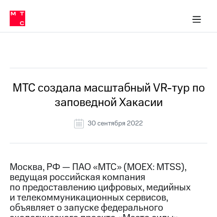
О
сторам и акционерам
Комплаенс и деловая этика
Устойчивое развитие
Медиа-центр
О МТС
О МТС
На главную
компании
О
компании
Стратегия
Стратегия
Все Новости
Карьера
в МТС
Карьера
в МТС
Пресс-
МТС создала масштабный VR-тур по
релизы
История
заповедной Хакасии
компании
МТС
о технологиях
Руководство
30 сентября 2022
региона
Правовая
информация
Москва, РФ — ПАО «МТС» (MOEX: MTSS),
ведущая российская компания
Контакты
по предоставлению цифровых, медийных
и телекоммуникационных сервисов,
Медиа-центр
Пресс-
объявляет о запуске федерального
релизы