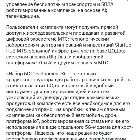
Раскрытие
управление беспилотным транспортом и БПЛА,
информации
роботизированные комплексы на основе AI;
Информация
телемедицина.
акционерам
Документы
Пользователи комплекта могут получить прямой
ПАО
доступ к исследовательским площадкам и развитой
"МТС"
цифровой экосистеме МТС: технологическим
Собрания
лабораториям центра инноваций и инвестиций StartUp
акционеров
HUB MTS; облачной инфраструктуре на базе ЦОДов;
Личный
системам анализа Big Data и изображений;
кабинет
платформам IoT и AI и другим сервисам МТС.
акционера
Акционерный
«Набор 5G Development Kit — не только
капитал
«радиоконструктор» для работы различных устройств
Контроль
в пилотных сетях 5G, но и полезный и удобный
и
инструмент для тестирования идей и гипотез,
аудит
ускоряющий их доводку до стадии коммерческих
Рынок
продуктов. В комплекте есть все необходимое для его
акций
подключения прямо «из коробки» к таким сложным
комплексам как беспилотный автомобиль, дрон,
Описание
платформа IoT, роботизированная система или же его
Программа
использования в виде отдельного 5G-модема для хост-
приобретения
платформы. Надеюсь, что наше решение будет
Порядок
востребовано профессиональными разработчиками,