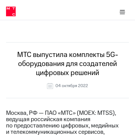
О
сторам и акционерам
Комплаенс и деловая этика
Устойчивое развитие
Медиа-центр
О МТС
О МТС
На главную
компании
О
компании
Стратегия
Стратегия
Все Новости
Карьера
в МТС
Карьера
в МТС
Пресс-
МТС выпустила комплекты 5G-
релизы
История
оборудования для создателей
компании
МТС
цифровых решений
о технологиях
Руководство
региона
04 октября 2022
Правовая
информация
Контакты
Москва, РФ — ПАО «МТС» (MOEX: MTSS),
ведущая российская компания
Медиа-центр
по предоставлению цифровых, медийных
Пресс-
и телекоммуникационных сервисов,
релизы