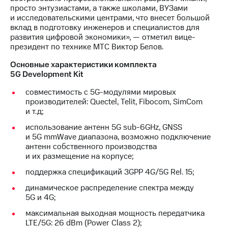
выкупа
просто энтузиастами, а также школами, ВУЗами
акций
и исследовательскими центрами, что внесет большой
Дивиденды
вклад в подготовку инженеров и специалистов для
Рынок
развития цифровой экономики», — отметил вице-
облигаций
президент по технике МТС Виктор Белов.
Описание
Основные характеристики комплекта
Еврооблигации-2023
5G Development Kit
Уведомление
совместимость с 5G-модулями мировых
о
производителей: Quectel, Telit, Fibocom, SimCom
погашении
и т.д;
именных
облигаций
использование антенн 5G sub-6GHz, GNSS
Другое
и 5G mmWave диапазона, возможно подключение
антенн собственного производства
Регистратор
и их размещение на корпусе;
Реквизиты
Контакты
поддержка спецификаций 3GPP 4G/5G Rel. 15;
йчивое развитие
динамическое распределение спектра между
и деловая этика
5G и 4G;
На главную
максимальная выходная мощность передатчика
LTE/5G: 26 dBm (Power Class 2);