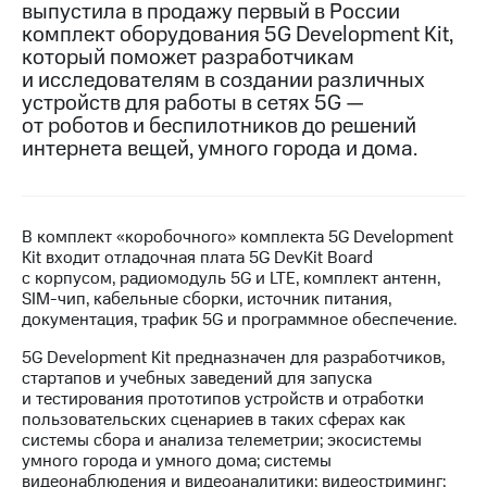
выпустила в продажу первый в России
комплект оборудования 5G Development Kit,
МТС
который поможет разработчикам
о технологиях
и исследователям в создании различных
Достижения
устройств для работы в сетях 5G —
от роботов и беспилотников до решений
Интервью
интернета вещей, умного города и дома.
Финансовая
отчетность
В комплект «коробочного» комплекта 5G Development
Контакты
Kit входит отладочная плата 5G DevKit Board
с корпусом, радиомодуль 5G и LTE, комплект антенн,
Новости
SIM-чип, кабельные сборки, источник питания,
в
документация, трафик 5G и программное обеспечение.
регионе
5G Development Kit предназначен для разработчиков,
м и акционерам
стартапов и учебных заведений для запуска
Корпоративное
и тестирования прототипов устройств и отработки
управление
пользовательских сценариев в таких сферах как
системы сбора и анализа телеметрии; экосистемы
Корпоративный
умного города и умного дома; системы
секретарь
видеонаблюдения и видеоаналитики; видеостриминг;