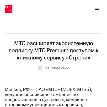
О
сторам и акционерам
Комплаенс и деловая этика
Устойчивое развитие
Медиа-центр
О МТС
О МТС
На главную
компании
О
компании
Стратегия
Стратегия
Все Новости
Карьера
в МТС
Карьера
в МТС
Пресс-
МТС расширяет экосистемную
релизы
История
подписку МТС Premium доступом к
компании
МТС
книжному сервису «Строки»
о технологиях
Руководство
региона
29 ноября 2022
Правовая
информация
Контакты
Москва, РФ — ПАО «МТС» (MOEX: MTSS),
ведущая российская компания по
Медиа-центр
предоставлению цифровых, медийных
Пресс-
и телекоммуникационных сервисов,
релизы