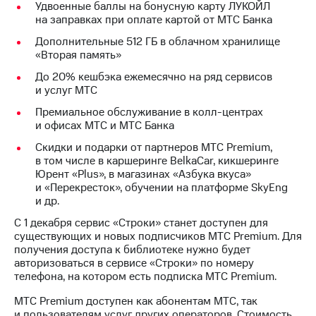
Удвоенные баллы на бонусную карту ЛУКОЙЛ
выкупа
на заправках при оплате картой от МТС Банка
акций
Дивиденды
Дополнительные 512 ГБ в облачном хранилище
Рынок
«Вторая память»
облигаций
До 20% кешбэка ежемесячно на ряд сервисов
Описание
и услуг МТС
Еврооблигации-2023
Премиальное обслуживание в колл-центрах
Уведомление
и офисах МТС и МТС Банка
о
погашении
Скидки и подарки от партнеров МТС Premium,
именных
в том числе в каршеринге BelkaCar, кикшеринге
облигаций
Юрент «Plus», в магазинах «Азбука вкуса»
Другое
и «Перекресток», обучении на платформе SkyEng
и др.
Регистратор
Реквизиты
С 1 декабря сервис «Строки» станет доступен для
Контакты
существующих и новых подписчиков МТС Premium. Для
получения доступа к библиотеке нужно будет
йчивое развитие
авторизоваться в сервисе «Строки» по номеру
и деловая этика
телефона, на котором есть подписка МТС Premium.
На главную
МТС Premium доступен как абонентам МТС, так
и пользователям услуг других операторов. Стоимость