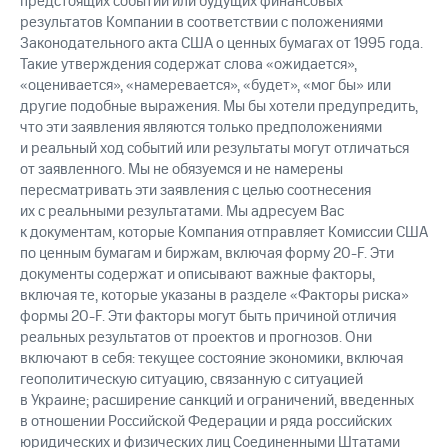
предстоящих событий или будущих финансовых
результатов Компании в соответствии с положениями
Законодательного акта США о ценных бумагах от 1995 года.
Такие утверждения содержат слова «ожидается»,
«оценивается», «намеревается», «будет», «мог бы» или
другие подобные выражения. Мы бы хотели предупредить,
что эти заявления являются только предположениями
и реальный ход событий или результаты могут отличаться
от заявленного. Мы не обязуемся и не намерены
пересматривать эти заявления с целью соотнесения
их с реальными результатами. Мы адресуем Вас
к документам, которые Компания отправляет Комиссии США
по ценным бумагам и биржам, включая форму 20-F. Эти
документы содержат и описывают важные факторы,
включая те, которые указаны в разделе «Факторы риска»
формы 20-F. Эти факторы могут быть причиной отличия
реальных результатов от проектов и прогнозов. Они
включают в себя: текущее состояние экономики, включая
геополитическую ситуацию, связанную с ситуацией
в Украине; расширение санкций и ограничений, введенных
в отношении Российской Федерации и ряда российских
юридических и физических лиц Соединенными Штатами