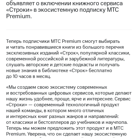
объявляет о включении книжного сервиса
«Строки» в экосистемную подписку МТС
МТС
Premium.
о технологиях
Достижения
Интервью
Теперь подписчики МТС Premium смогут выбирать
и читать понравившиеся книги из большого перечня
Финансовая
эксклюзивных изданий «Строк», популярной классики,
отчетность
современной российской и зарубежной литературы,
слушать авторские и детские подкасты и получать
Контакты
новые знания в библиотеке «Строк» бесплатно
до 10 часов в месяц.
Новости
в
«Мы создаем свою экосистему современных
регионе
и востребованных цифровых сервисов, которые делают
нашу жизнь удобнее, проще, ярче и интереснее. Сервис
м и акционерам
«Строки» — современный технологичный продукт
Корпоративное
нашей команды, в котором много отличных
управление
и интересных книг разных жанров и направлений:
от классики и бестселлеров до учебников и научпопа.
Корпоративный
Теперь мы можем предложить этот продукт и в МТС
секретарь
Premium. Уверена, что он сделает нашу экосистемную