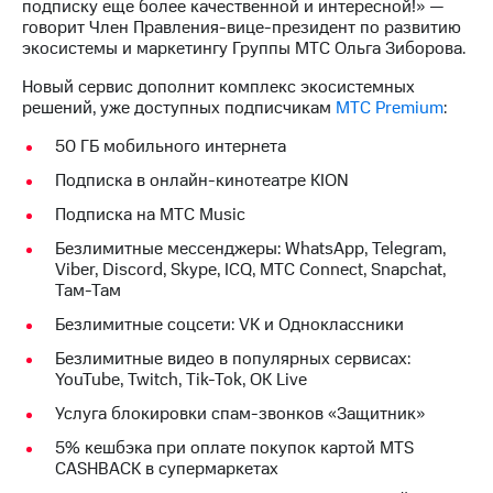
Раскрытие
подписку еще более качественной и интересной!» —
информации
говорит Член Правления-вице-президент по развитию
Информация
экосистемы и маркетингу Группы МТС Ольга Зиборова.
акционерам
Новый сервис дополнит комплекс экосистемных
Документы
решений, уже доступных подписчикам
МТС Premium
:
ПАО
"МТС"
50 ГБ мобильного интернета
Собрания
акционеров
Подписка в онлайн-кинотеатре KION
Личный
кабинет
Подписка на МТС Music
акционера
Безлимитные мессенджеры: WhatsApp, Telegram,
Акционерный
Viber, Discord, Skype, ICQ, МТС Connect, Snapchat,
капитал
Там-Там
Контроль
и
Безлимитные соцсети: VK и Одноклассники
аудит
Безлимитные видео в популярных сервисах:
Рынок
YouTube, Twitch, Tik-Tok, OK Live
акций
Услуга блокировки спам-звонков «Защитник»
Описание
Программа
5% кешбэка при оплате покупок картой MTS
приобретения
CASHBACK в супермаркетах
Порядок