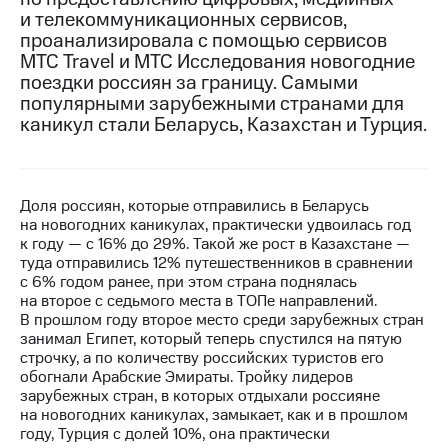
и телекоммуникационных сервисов,
МТС
проанализировала с помощью сервисов
о технологиях
МТС Travel и МТС Исследования новогодние
поездки россиян за границу. Самыми
Достижения
популярными зарубежными странами для
каникул стали Беларусь, Казахстан и Турция.
Интервью
Финансовая
отчетность
Доля россиян, которые отправились в Беларусь
Контакты
на новогодних каникулах, практически удвоилась год
к году — с 16% до 29%. Такой же рост в Казахстане —
Новости
туда отправились 12% путешественников в сравнении
в
с 6% годом ранее, при этом страна поднялась
регионе
на второе с седьмого места в ТОПе направлений.
В прошлом году второе место среди зарубежных стран
м и акционерам
занимал Египет, который теперь спустился на пятую
Корпоративное
строчку, а по количеству российских туристов его
управление
обогнали Арабские Эмираты. Тройку лидеров
зарубежных стран, в которых отдыхали россияне
Корпоративный
на новогодних каникулах, замыкает, как и в прошлом
секретарь
году, Турция с долей 10%, она практически