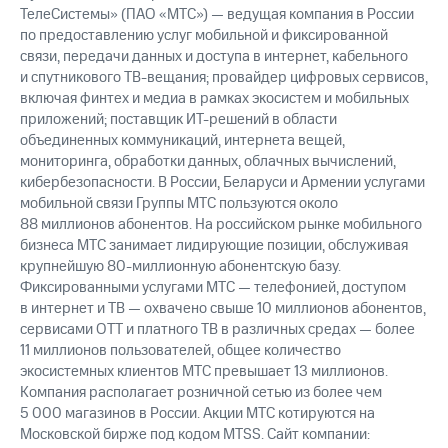
ТелеСистемы» (ПАО «МТС») — ведущая компания в России
по предоставлению услуг мобильной и фиксированной
связи, передачи данных и доступа в интернет, кабельного
и спутникового
ТВ-вещания;
провайдер цифровых сервисов,
включая финтех и медиа в рамках экосистем и мобильных
приложений; поставщик
ИТ-решений
в области
объединенных коммуникаций, интернета вещей,
мониторинга, обработки данных, облачных вычислений,
кибербезопасности. В России, Беларуси и Армении услугами
мобильной связи Группы МТС пользуются около
88 миллионов абонентов. На российском рынке мобильного
бизнеса МТС занимает лидирующие позиции, обслуживая
крупнейшую
80-миллионную
абонентскую базу.
Фиксированными услугами МТС — телефонией, доступом
в интернет и ТВ — охвачено свыше 10 миллионов абонентов,
сервисами OTT и платного ТВ в различных средах — более
11 миллионов пользователей, общее количество
экосистемных клиентов МТС превышает 13 миллионов.
Компания располагает розничной сетью из более чем
5 000 магазинов в России. Акции МТС котируются на
Московской бирже под кодом MTSS. Сайт компании: