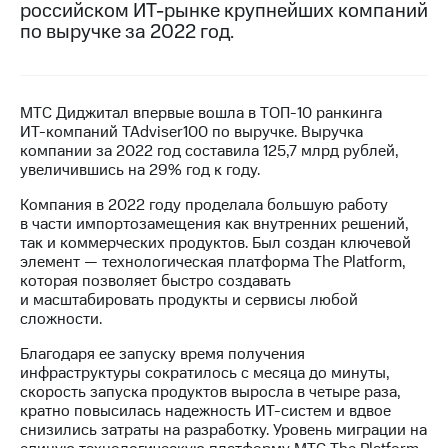
российском ИТ-рынке крупнейших компаний
по выручке за 2022 год.
МТС
о технологиях
Достижения
МТС Диджитал впервые вошла в
ТОП-10
ранкинга
Интервью
ИТ-компаний
TAdviser100 по выручке. Выручка
компании за 2022 год составила 125,7 млрд рублей,
Финансовая
увеличившись на 29% год к году.
отчетность
Компания в 2022 году проделала большую работу
Контакты
в части импортозамещения как внутренних решений,
так и коммерческих продуктов. Был создан ключевой
Новости
элемент — технологическая платформа The Platform,
в
которая позволяет быстро создавать
регионе
и масштабировать продукты и сервисы любой
сложности.
м и акционерам
Благодаря ее запуску время получения
Корпоративное
инфраструктуры сократилось с месяца до минуты,
управление
скорость запуска продуктов выросла в четыре раза,
кратно повысилась надежность
ИТ-систем
и вдвое
Корпоративный
снизились затраты на разработку. Уровень миграции на
секретарь