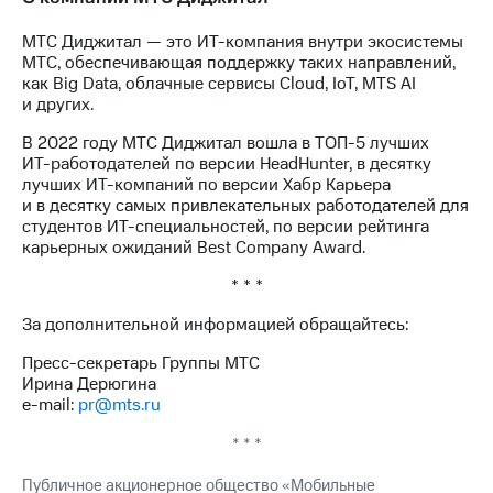
выкупа
акций
МТС Диджитал — это
ИТ-компания
внутри экосистемы
Дивиденды
МТС, обеспечивающая поддержку таких направлений,
Рынок
как Big Data, облачные сервисы Cloud, IoT, MTS AI
облигаций
и других.
Описание
В 2022 году МТС Диджитал вошла в
ТОП-5
лучших
Еврооблигации-2023
ИТ-работодателей
по версии HeadHunter, в десятку
Уведомление
лучших
ИТ-компаний
по версии Хабр Карьера
о
и в десятку самых привлекательных работодателей для
погашении
студентов
ИТ-специальностей,
по версии рейтинга
именных
карьерных ожиданий Best Company Award.
облигаций
Другое
* * *
За дополнительной информацией обращайтесь:
Регистратор
Реквизиты
Пресс-секретарь Группы МТС
Контакты
Ирина Дерюгина
йчивое развитие
e-mail:
pr@mts.ru
и деловая этика
На главную
* * *
Публичное акционерное общество «Мобильные