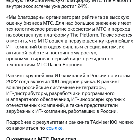
единую технологическую платформу МТС The Platform
Раскрытие
внутри экосистемы уже достиг 24%.
информации
Информация
«Мы благодарны организаторам рейтинга за высокую
акционерам
оценку бизнеса МТС. Для нас большое значение имеет
Документы
технологическое развитие экосистемы МТС и переход
ПАО
на собственную платформу The Platform. Также хочется
"МТС"
отметить, что МТС вошел в первую десятку крупнейших
Собрания
ИТ-компаний
благодаря сильным специалистам, их
акционеров
активной работе и постоянному росту», —
Личный
прокомментировал первый вице-президент по
кабинет
технологиям МТС Павел Воронин.
акционера
Акционерный
Ранкинг крупнейших
ИТ-компаний
в России по итогам
капитал
2022 года включил 100 лидеров рынка. В ранкинг
Контроль
вошли российские системные интеграторы,
и
ИТ-дистрибуторы,
разработчики программного
аудит
и аппаратного обеспечения,
ИТ-инсорсеры
крупных
Рынок
отечественных компаний, а также представители
акций
зарубежных
ИТ-компаний,
работавших в России.
Описание
Подробнее с результатами ранкинга TAdviser100 можно
Программа
ознакомиться по
ссылке
.
приобретения
Порядок
О компании МТС Диджитал