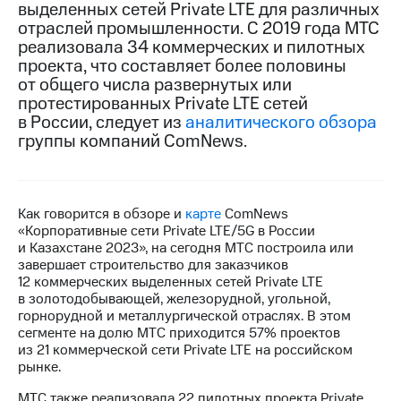
выделенных сетей Private LTE для различных
отраслей промышленности. С 2019 года МТС
МТС
реализовала 34 коммерческих и пилотных
о технологиях
проекта, что составляет более половины
Достижения
от общего числа развернутых или
протестированных Private LTE сетей
Интервью
в России, следует из
аналитического обзора
группы компаний ComNews.
Финансовая
отчетность
Контакты
Как говорится в обзоре и
карте
ComNews
«Корпоративные сети Private LTE/5G в России
Новости
и Казахстане 2023», на сегодня МТС построила или
в
завершает строительство для заказчиков
регионе
12 коммерческих выделенных сетей Private LTE
в золотодобывающей, железорудной, угольной,
м и акционерам
горнорудной и металлургической отраслях. В этом
Корпоративное
сегменте на долю МТС приходится 57% проектов
управление
из 21 коммерческой сети Private LTE на российском
рынке.
Корпоративный
секретарь
МТС также реализовала 22 пилотных проекта Private