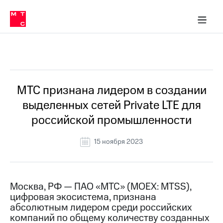
О
сторам и акционерам
Комплаенс и деловая этика
Устойчивое развитие
Медиа-центр
О МТС
О МТС
На главную
компании
О
компании
Стратегия
Стратегия
Все Новости
Карьера
в МТС
Карьера
в МТС
Пресс-
МТС признана лидером в создании
релизы
История
выделенных сетей Private LTE для
компании
МТС
российской промышленности
о технологиях
Руководство
региона
15 ноября 2023
Правовая
информация
Контакты
Москва, РФ — ПАО «МТС» (MOEX: MTSS),
цифровая экосистема, признана
Медиа-центр
абсолютным лидером среди российских
Пресс-
компаний по общему количеству созданных
релизы