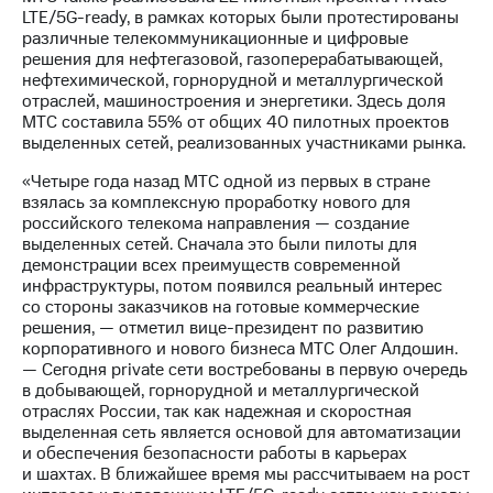
Раскрытие
LTE/5G-ready, в рамках которых были протестированы
информации
различные телекоммуникационные и цифровые
Информация
решения для нефтегазовой, газоперерабатывающей,
акционерам
нефтехимической, горнорудной и металлургической
Документы
отраслей, машиностроения и энергетики. Здесь доля
ПАО
МТС составила 55% от общих 40 пилотных проектов
"МТС"
выделенных сетей, реализованных участниками рынка.
Собрания
акционеров
«Четыре года назад МТС одной из первых в стране
Личный
взялась за комплексную проработку нового для
кабинет
российского телекома направления — создание
акционера
выделенных сетей. Сначала это были пилоты для
Акционерный
демонстрации всех преимуществ современной
капитал
инфраструктуры, потом появился реальный интерес
Контроль
со стороны заказчиков на готовые коммерческие
и
решения, — отметил вице-президент по развитию
аудит
корпоративного и нового бизнеса МТС Олег Алдошин.
Рынок
— Сегодня private сети востребованы в первую очередь
акций
в добывающей, горнорудной и металлургической
отраслях России, так как надежная и скоростная
Описание
выделенная сеть является основой для автоматизации
Программа
и обеспечения безопасности работы в карьерах
приобретения
и шахтах. В ближайшее время мы рассчитываем на рост
Порядок