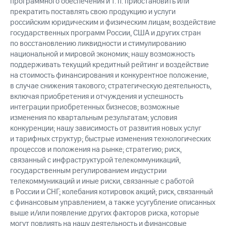
программного обеспечения и т. п. приостановить или
прекратить поставлять свою продукцию и услуги
российским юридическим и физическим лицам; воздействие
государственных программ России, США и других стран
по восстановлению ликвидности и стимулированию
национальной и мировой экономик; нашу возможность
поддерживать текущий кредитный рейтинг и воздействие
на стоимость финансирования и конкурентное положение,
в случае снижения такового; стратегическую деятельность,
включая приобретения и отчуждения и успешность
интеграции приобретенных бизнесов; возможные
изменения по квартальным результатам; условия
конкуренции; нашу зависимость от развития новых услуг
и тарифных структур; быстрые изменения технологических
процессов и положения на рынке; стратегию; риск,
связанный с инфраструктурой телекоммуникаций,
государственным регулированием индустрии
телекоммуникаций и иные риски, связанные с работой
в России и СНГ; колебания котировок акций; риск, связанный
с финансовым управлением, а также усугубление описанных
выше и/или появление других факторов риска, которые
могут повлиять на нашу деятельность и финансовые