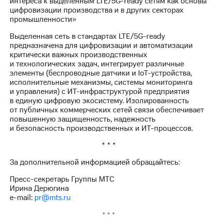
интереса к выделенным LTE/5G-ready сетям как основы
выкупа
цифровизации производства и в других секторах
акций
промышленности»
Дивиденды
Рынок
Выделенная сеть в стандартах LTE/5G-ready
облигаций
предназначена для цифровизации и автоматизации
критически важных производственных
Описание
и технологических задач, интегрирует различные
Еврооблигации-2023
элементы (беспроводные датчики и IoT-устройства,
Уведомление
исполнительные механизмы, системы мониторинга
о
и управления) с ИТ-инфраструктурой предприятия
погашении
в единую цифровую экосистему. Изолированность
именных
от публичных коммерческих сетей связи обеспечивает
облигаций
повышенную защищенность, надежность
Другое
и безопасность производственных и ИТ-процессов.
Регистратор
* * *
Реквизиты
Контакты
За дополнительной информацией обращайтесь:
йчивое развитие
Пресс-секретарь Группы МТС
и деловая этика
Ирина Дерюгина
На главную
e-mail:
pr@mts.ru
* * *