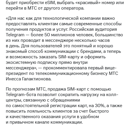
Раскрытие
будет приобрести eSIM, выбрать «красивый» номер или
информации
перейти в МТС от другого оператора.
Информация
акционерам
«Для нас как для технологической компании важно
Документы
предоставлять клиентам самые современные способы
ПАО
получения продуктов и услуг. Российская аудитория
"МТС"
Telegram — более 50 миллионов человек, большинство
Собрания
из них проводит в мессенджере несколько часов
акционеров
в день. Для пользователей это понятный и хорошо
Личный
знакомый способ коммуникации с брендами, а теперь
кабинет
и возможность заказать SIM-карту и оформить
акционера
экосистемную подписку прямо внутри
Акционерный
мессенджера», — прокомментировала первый вице-
капитал
президент по телекоммуникационному бизнесу МТС
Контроль
Инесса Галактионова.
и
По прогнозам МТС, продажа SIM-карт с помощью
аудит
Telegram-бота позволит сократить нагрузку на колл-
Рынок
центры, связанную с обращениями
акций
по самостоятельной регистрации карт, на 30%, а также
повысить лояльность клиентов за счет быстрого
Описание
и качественного оказания услуги в удобном
Программа
и привычном канале коммуникации.
приобретения
Порядок