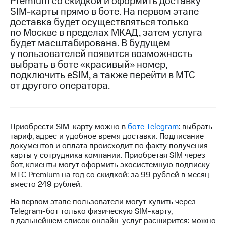
Premium со скидкой и оформить доставку
SIM-карты прямо в боте. На первом этапе
МТС
доставка будет осуществляться только
о технологиях
по Москве в пределах МКАД, затем услуга
будет масштабирована. В будущем
Достижения
у пользователей появится возможность
выбрать в боте «красивый» номер,
Интервью
подключить eSIM, а также перейти в МТС
Финансовая
от другого оператора.
отчетность
Контакты
Приобрести SIM-карту можно в
боте Telegram
: выбрать
Новости
тариф, адрес и удобное время доставки. Подписание
в
документов и оплата происходит по факту получения
регионе
карты у сотрудника компании. Приобретая SIM через
бот, клиенты могут оформить экосистемную подписку
м и акционерам
МТС Premium на год со скидкой: за 99 рублей в месяц
Корпоративное
вместо 249 рублей.
управление
На первом этапе пользователи могут купить через
Корпоративный
Telegram-бот только физическую SIM-карту,
секретарь
в дальнейшем список онлайн-услуг расширится: можно