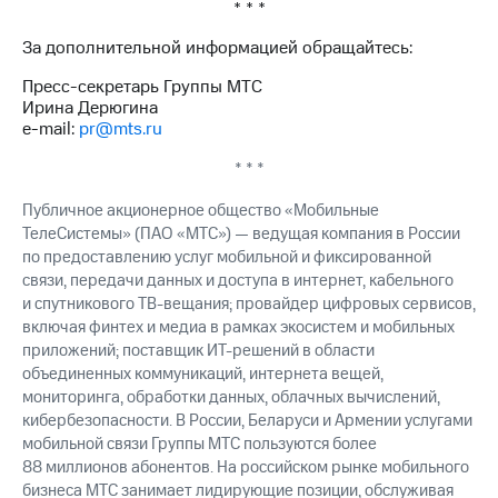
* * *
выкупа
акций
За дополнительной информацией обращайтесь:
Дивиденды
Рынок
Пресс-секретарь Группы МТС
облигаций
Ирина Дерюгина
e-mail:
pr@mts.ru
Описание
Еврооблигации-2023
* * *
Уведомление
о
Публичное акционерное общество «Мобильные
погашении
ТелеСистемы» (ПАО «МТС») — ведущая компания в России
именных
по предоставлению услуг мобильной и фиксированной
облигаций
связи, передачи данных и доступа в интернет, кабельного
Другое
и спутникового ТВ-вещания; провайдер цифровых сервисов,
включая финтех и медиа в рамках экосистем и мобильных
Регистратор
Реквизиты
приложений; поставщик ИТ-решений в области
Контакты
объединенных коммуникаций, интернета вещей,
йчивое развитие
мониторинга, обработки данных, облачных вычислений,
и деловая этика
кибербезопасности. В России, Беларуси и Армении услугами
На главную
мобильной связи Группы МТС пользуются более
88 миллионов абонентов. На российском рынке мобильного
бизнеса МТС занимает лидирующие позиции, обслуживая