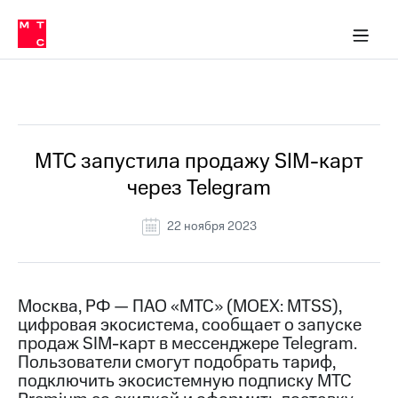
О
сторам и акционерам
Комплаенс и деловая этика
Устойчивое развитие
Медиа-центр
О МТС
О МТС
На главную
компании
О
компании
Стратегия
Стратегия
Все Новости
Карьера
в МТС
Карьера
в МТС
Пресс-
МТС запустила продажу SIM-карт
релизы
История
через Telegram
компании
МТС
о технологиях
Руководство
22 ноября 2023
региона
Правовая
информация
Москва, РФ — ПАО «МТС» (MOEX: MTSS),
цифровая экосистема, сообщает о запуске
Контакты
продаж SIM-карт в мессенджере Telegram.
Пользователи смогут подобрать тариф,
Медиа-центр
Пресс-
подключить экосистемную подписку МТС
релизы