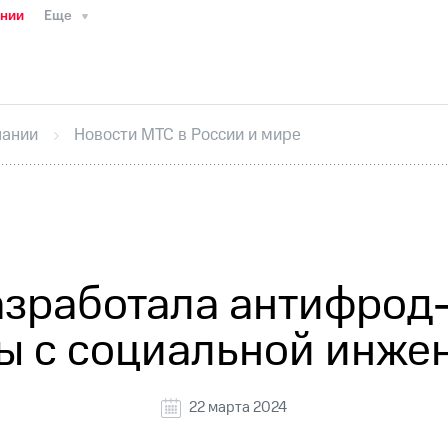
ании
Еще
ТС
Пресс-релизы
МТС о технологиях
ТС
История компании
Руководство региона
Правова
стижения
Интервью
Финансовая отчетность
Конта
пании
Новости МТС в России и мире
тивный секретарь
Раскрытие информации
Информа
ный кабинет акционера
Акционерный капитал
Конт
Порядок выкупа акций
Дивиденды
Рынок облигаци
 погашении именных облигаций
Другое
Регистрато
азработала антифрод
ы с социальной инже
22 марта 2024