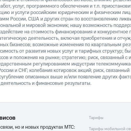
абот, услуг, программного обеспечения и т.п. приостанови
кцию и услуги российским юридическим и физическим лиц
амм России, США и других стран по восстановлению ликв
ональной и мировой экономик; нашу возможность поддер
здействие на стоимость финансирования и конкурентное 
атегическую деятельность, включая приобретения и отчуж
ных бизнесов; возможные изменения по квартальным резу
симость от развития новых услуг и тарифных структур; б
сов и положения на рынке; стратегию; риск, связанный с
ударственным регулированием индустрии телекоммуникац
России и СНГ; колебания котировок акций; риск, связанны
сугубление описанных выше и/или появление других факт
 деятельность и финансовые результаты.
рвисов
Тарифы
 связи, но и новых продуктах МТС:
Тарифы мобильной св