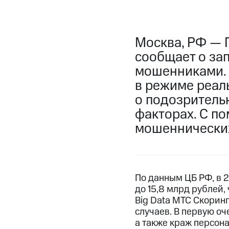
Москва, РФ — 
сообщает о за
мошенниками. 
в режиме реал
о подозритель
факторах. С п
мошеннических
По данным ЦБ РФ, в 
до 15,8 млрд рублей,
Big Data МТС Скорин
случаев. В первую оч
а также краж персон