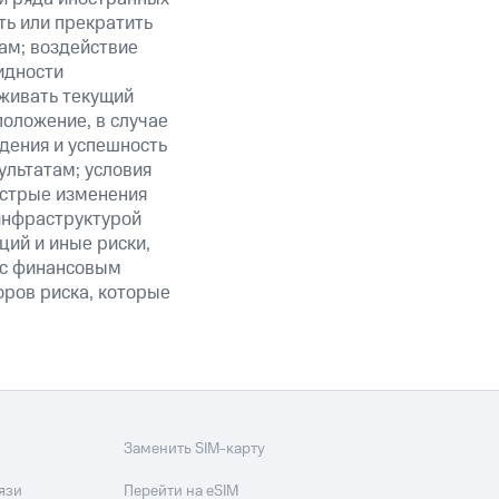
ть или прекратить
ам; воздействие
идности
живать текущий
положение, в случае
дения и успешность
льтатам; условия
ыстрые изменения
 инфраструктурой
ий и иные риски,
й с финансовым
оров риска, которые
Заменить SIM-карту
язи
Перейти на eSIM