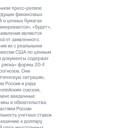
анном пресс-релизе
будущих финансовых
А о ценных бумагах
амеревается», «будет»,
заявления являются
я от заявленного.
ния их с реальными
омиссии США по ценным
ти документы содержат
 риска» формы 20-F.
рогнозов. Они
итическую ситуацию,
и России и ряда
ропейским союзом,
авно введенные
ивы и обязательства;
ластями России
льность учетных ставок
тношению к доллару
ий ряда иностранных