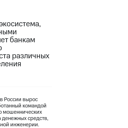
экосистема,
нными
ет банкам
ю
 ста различных
еления
в России вырос
работанный командой
во мошеннических
а денежных средств,
ьной инженерии.