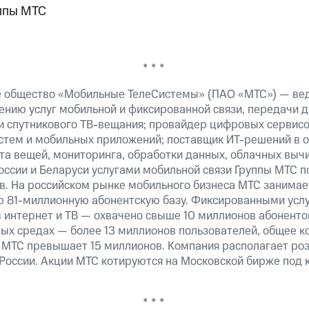
ппы МТС
* * *
е общество «Мобильные ТелеСистемы» (ПАО «МТС») — ве
ению услуг мобильной и фиксированной связи, передачи д
 и спутникового ТВ-вещания; провайдер цифровых сервис
истем и мобильных приложений; поставщик ИТ-решений в 
та вещей, мониторинга, обработки данных, облачных выч
оссии и Беларуси услугами мобильной связи Группы МТС п
в. На российском рынке мобильного бизнеса МТС занима
 81-миллионную абонентскую базу. Фиксированными усл
 интернет и ТВ — охвачено свыше 10 миллионов абоненто
ных средах — более 13 миллионов пользователей, общее к
 МТС превышает 15 миллионов. Компания располагает роз
 России. Акции МТС котируются на Московской бирже под 
* * *