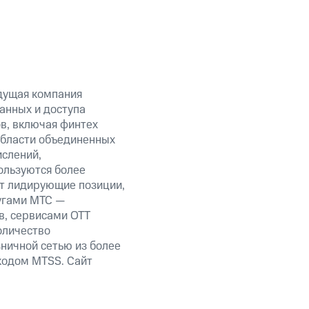
дущая компания
анных и доступа
ов, включая финтех
области объединенных
ислений,
ользуются более
ет лидирующие позиции,
угами МТС —
в, сервисами OTT
оличество
ничной сетью из более
кодом MTSS. Сайт