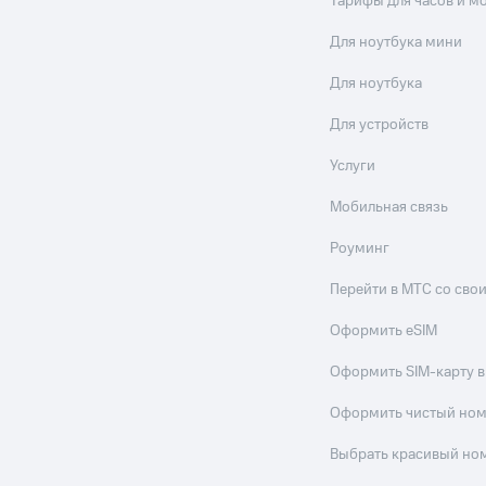
Тарифы для часов и м
Для ноутбука мини
Для ноутбука
Для устройств
Услуги
Мобильная связь
Роуминг
Перейти в МТС со св
Оформить eSIM
Оформить SIM-карту в
Оформить чистый но
Выбрать красивый но