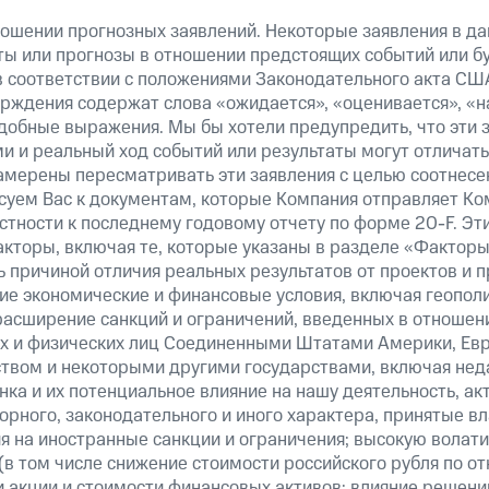
ошении прогнозных заявлений. Некоторые заявления в д
ты или прогнозы в отношении предстоящих событий или 
в соответствии с положениями Законодательного акта СШ
верждения содержат слова «ожидается», «оценивается», «н
добные выражения. Мы бы хотели предупредить, что эти 
 и реальный ход событий или результаты могут отличатьс
амерены пересматривать эти заявления с целью соотнесе
суем Вас к документам, которые Компания отправляет К
стности к последнему годовому отчету по форме 20-F. Э
кторы, включая те, которые указаны в разделе «Факторы
 причиной отличия реальных результатов от проектов и п
щие экономические и финансовые условия, включая геопол
расширение санкций и ограничений, введенных в отношени
х и физических лиц Соединенными Штатами Америки, Ев
вом и некоторыми другими государствами, включая нед
ка и их потенциальное влияние на нашу деятельность, акт
рного, законодательного и иного характера, принятые в
я на иностранные санкции и ограничения; высокую волати
(в том числе снижение стоимости российского рубля по о
 и акции и стоимости финансовых активов; влияние решен