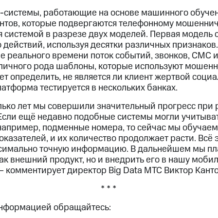
системы, работающие на основе машинного обучен
нтов, которые подвергаются телефонному мошеннич
я системой в разрезе двух моделей. Первая модель 
о действий, используя десятки различных признаков
е реального времени поток событий, звонков, СМС и
зличного рода шаблоны, которые используют мошен
ет определить, не является ли клиент жертвой соци
атформа тестируется в нескольких банках.
лько лет мы совершили значительный прогресс при 
сли ещё недавно подобные системы могли учитыват
, например, подменные номера, то сейчас мы обучае
оказателей, и их количество продолжает расти. Всё 
симально точную информацию. В дальнейшем мы пл
к внешний продукт, но и внедрить его в нашу мобил
— комментирует директор Big Data МТС Виктор Канто
* * *
информацией обращайтесь: