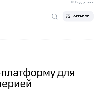
Поддержка
О МТС
я информация
Контакты
КАТАЛОГ
Медиа-центр
кты
Новости в регионе
Инвесторам и акционерам
ция акционерам
Документы
роль и аудит
Рынок акций
й
Описание
р
Реквизиты
Контакты
Устойчивое развитие
Комплаенс и деловая этика
На главную
-платформу для
нерией