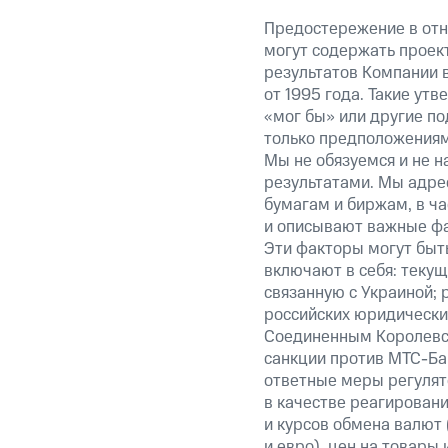
Предостережение в отн
могут содержать проек
результатов Компании 
от 1995 года. Такие ут
«мог бы» или другие по
только предположениями
Мы не обязуемся и не н
результатами. Мы адре
бумагам и биржам, в ча
и описывают важные фа
Эти факторы могут быть
включают в себя: теку
связанную с Украиной; 
российских юридически
Соединенным Королевст
санкции против МТС-Бан
ответные меры регулято
в качестве реагировани
и курсов обмена валют 
и евро), цен на товары